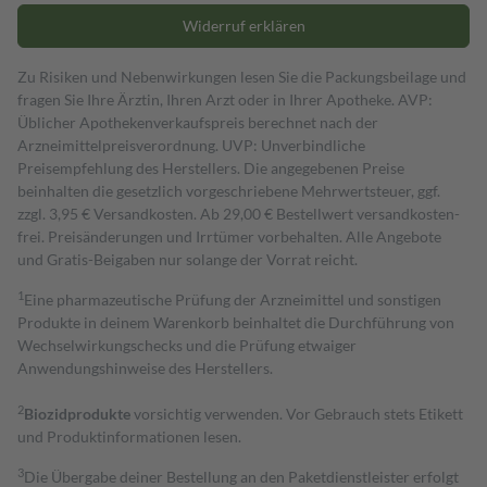
Widerruf erklären
Zu Risiken und Nebenwirkungen lesen Sie die Packungsbeilage und
fragen Sie Ihre Ärztin, Ihren Arzt oder in Ihrer Apotheke. AVP:
Üblicher Apothekenverkaufspreis berechnet nach der
Arzneimittelpreisverordnung. UVP: Unverbindliche
Preisempfehlung des Herstellers. Die angegebenen Preise
beinhalten die gesetzlich vorgeschriebene Mehrwertsteuer, ggf.
zzgl. 3,95 € Versandkosten. Ab 29,00 € Bestell­wert versand­kosten­
frei. Preisänderungen und Irrtümer vorbehalten. Alle Angebote
und Gratis-Beigaben nur solange der Vorrat reicht.
1
Eine pharmazeutische Prüfung der Arzneimittel und sonstigen
Produkte in deinem Warenkorb beinhaltet die Durchführung von
Wechselwirkungschecks und die Prüfung etwaiger
Anwendungshinweise des Herstellers.
2
Biozidprodukte
vorsichtig verwenden. Vor Gebrauch stets Etikett
und Produktinformationen lesen.
3
Die Übergabe deiner Bestellung an den Paketdienstleister erfolgt