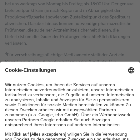
bei uns werktags von Montag bis Freitag bis 18:00 Uhr. Der genaue
Lieferzeitpunkt kann je nach Region und in Abhängigkeit der
Produktverfügbarkeit sowie vom Zustellzeitpunkt des Spediteurs
abweichen. Darüber hinaus können notwendige pharmazeutische
Prüfungen, die zu deiner Arzneimittelsicherheit dienen, die
Lieferfrist um die Dauer der Prüfungen einschließlich Klärungen
verlängern.
4
Für verschreibungspflichtige Medikamente stellt der Arzt ein
Rezept aus und der Patient erhält sie in der Apotheke. Die
gesetzliche Krankenversicherung übernimmt in der Regel die
Kosten dafür, der Versicherte trägt einen Teil davon als Zuzahlung
mit.
Grundsätzlich leisten Mitglieder Zuzahlungen in Höhe von zehn
Prozent des Abgabepreises,
mindestens
jedoch
fünf Euro
und
höchstens zehn Euro.
Es sind jedoch nie mehr als die tatsächlichen
Kosten der Leistung zu entrichten.
Diese Regeln gelten grundsätzlich auch für Online-Apotheken.
Bei Heilmitteln und häuslicher Krankenpflege beträgt die
Zuzahlung zehn Prozent der Kosten sowie zehn Euro je
Verordnung.
Um das Engagement der Versicherten für ihre eigene Gesundheit zu