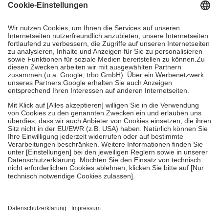
Grundsätzlich leisten Mitglieder Zuzahlungen in Höhe von zehn
Prozent des Abgabepreises,
mindestens
jedoch
fünf Euro
und
höchstens zehn Euro.
Es sind jedoch nie mehr als die tatsächlichen
Kosten der Leistung zu entrichten.
Diese Regeln gelten grundsätzlich auch für Online-Apotheken.
Bei Heilmitteln und häuslicher Krankenpflege beträgt die
Zuzahlung zehn Prozent der Kosten sowie zehn Euro je
Verordnung.
Um das Engagement der Versicherten für ihre eigene Gesundheit zu
stärken und die besondere Stellung der Familie zu unterstützen,
fallen
keine Zuzahlungen
an bei:
• Kindern und Jugendlichen bis zum vollendeten 18. Lebensjahr
mit Ausnahme der Fahrkosten
• Untersuchungen zur Vorsorge und Früherkennung, die von der
GKV getragen werden
• empfohlenen Schutzimpfungen
• Harn- und Blutteststreifen
Wir nutzen Trusted Shops als unabhängigen Dienstleister für die
Einholung von Bewertungen. Trusted Shops hat Maßnahmen
getroffen, um sicherzustellen, dass es sich um echte Bewertungen
handelt. Mehr Informationen findest du hier: