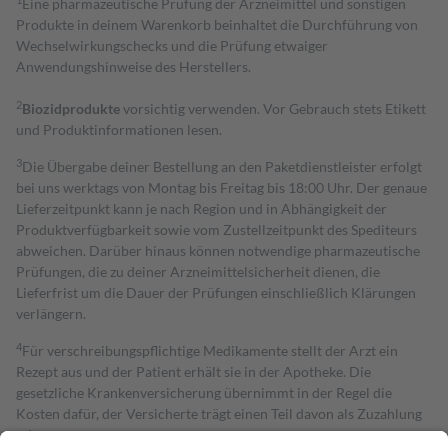
Eine pharmazeutische Prüfung der Arzneimittel und sonstigen
Produkte in deinem Warenkorb beinhaltet die Durchführung von
Wechselwirkungschecks und die Prüfung etwaiger
Anwendungshinweise des Herstellers.
2
Biozidprodukte
vorsichtig verwenden. Vor Gebrauch stets Etikett
und Produktinformationen lesen.
3
Die Übergabe deiner Bestellung an den Paketdienstleister erfolgt
bei uns werktags von Montag bis Freitag bis 18:00 Uhr. Der genaue
Lieferzeitpunkt kann je nach Region und in Abhängigkeit der
Produktverfügbarkeit sowie vom Zustellzeitpunkt des Spediteurs
abweichen. Darüber hinaus können notwendige pharmazeutische
Prüfungen, die zu deiner Arzneimittelsicherheit dienen, die
Lieferfrist um die Dauer der Prüfungen einschließlich Klärungen
verlängern.
4
Für verschreibungspflichtige Medikamente stellt der Arzt ein
Rezept aus und der Patient erhält sie in der Apotheke. Die
gesetzliche Krankenversicherung übernimmt in der Regel die
Kosten dafür, der Versicherte trägt einen Teil davon als Zuzahlung
mit.