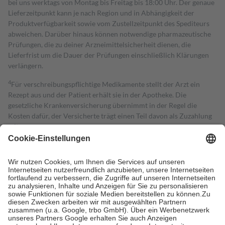
bei uns werktags von Montag bis Freitag bis 18:00 Uhr. Der genaue
Lieferzeitpunkt kann je nach Region und in Abhängigkeit der
Produktverfügbarkeit sowie vom Zustellzeitpunkt des Spediteurs
abweichen. Darüber hinaus können notwendige pharmazeutische
Prüfungen, die zu deiner Arzneimittelsicherheit dienen, die
Lieferfrist um die Dauer der Prüfungen einschließlich Klärungen
verlängern.
4
Für verschreibungspflichtige Medikamente stellt der Arzt ein
Rezept aus und der Patient erhält sie in der Apotheke. Die
gesetzliche Krankenversicherung übernimmt in der Regel die
Kosten dafür, der Versicherte trägt einen Teil davon als Zuzahlung
mit.
Grundsätzlich leisten Mitglieder Zuzahlungen in Höhe von zehn
Prozent des Abgabepreises,
mindestens
jedoch
fünf Euro
und
höchstens zehn Euro.
Es sind jedoch nie mehr als die tatsächlichen
Kosten der Leistung zu entrichten.
Diese Regeln gelten grundsätzlich auch für Online-Apotheken.
Bei Heilmitteln und häuslicher Krankenpflege beträgt die
Zuzahlung zehn Prozent der Kosten sowie zehn Euro je
Verordnung.
Um das Engagement der Versicherten für ihre eigene Gesundheit zu