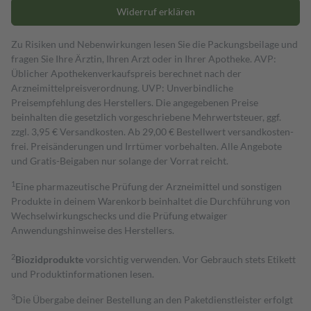
Widerruf erklären
Zu Risiken und Nebenwirkungen lesen Sie die Packungsbeilage und
fragen Sie Ihre Ärztin, Ihren Arzt oder in Ihrer Apotheke. AVP:
Üblicher Apothekenverkaufspreis berechnet nach der
Arzneimittelpreisverordnung. UVP: Unverbindliche
Preisempfehlung des Herstellers. Die angegebenen Preise
beinhalten die gesetzlich vorgeschriebene Mehrwertsteuer, ggf.
zzgl. 3,95 € Versandkosten. Ab 29,00 € Bestell­wert versand­kosten­
frei. Preisänderungen und Irrtümer vorbehalten. Alle Angebote
und Gratis-Beigaben nur solange der Vorrat reicht.
1
Eine pharmazeutische Prüfung der Arzneimittel und sonstigen
Produkte in deinem Warenkorb beinhaltet die Durchführung von
Wechselwirkungschecks und die Prüfung etwaiger
Anwendungshinweise des Herstellers.
2
Biozidprodukte
vorsichtig verwenden. Vor Gebrauch stets Etikett
und Produktinformationen lesen.
3
Die Übergabe deiner Bestellung an den Paketdienstleister erfolgt