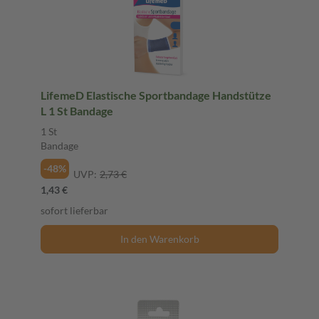
LifemeD Elastische Sportbandage Handstütze
L 1 St Bandage
1 St
Bandage
-48%
UVP:
2,73 €
1,43 €
sofort lieferbar
In den Warenkorb