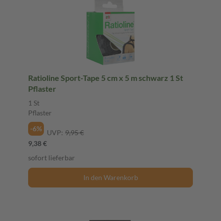
Ratioline Sport-Tape 5 cm x 5 m schwarz 1 St
Pflaster
1 St
Pflaster
-6%
UVP:
9,95 €
9,38 €
sofort lieferbar
In den Warenkorb