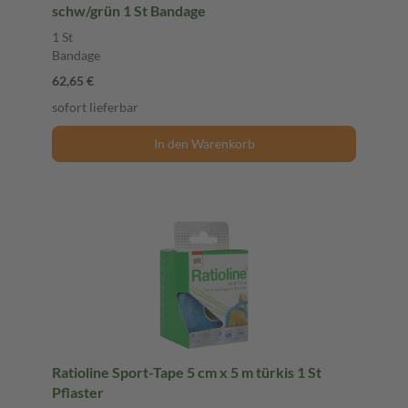
schw/grün 1 St Bandage
1 St
Bandage
62,65 €
sofort lieferbar
In den Warenkorb
Ratioline Sport-Tape 5 cm x 5 m türkis 1 St
Pflaster