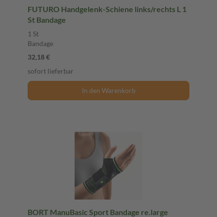
FUTURO Handgelenk-Schiene links/rechts L 1
St Bandage
1 St
Bandage
32,18 €
sofort lieferbar
In den Warenkorb
BORT ManuBasic Sport Bandage re.large