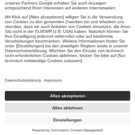
Bei Heilmitteln und häuslicher Krankenpflege beträgt die
Zuzahlung zehn Prozent der Kosten sowie zehn Euro je
Verordnung.
Um das Engagement der Versicherten für ihre eigene Gesundheit zu
stärken und die besondere Stellung der Familie zu unterstützen,
fallen
keine Zuzahlungen
an bei:
• Kindern und Jugendlichen bis zum vollendeten 18. Lebensjahr
mit Ausnahme der Fahrkosten
• Untersuchungen zur Vorsorge und Früherkennung, die von der
GKV getragen werden
• empfohlenen Schutzimpfungen
• Harn- und Blutteststreifen
Wir nutzen Trusted Shops als unabhängigen Dienstleister für die
Einholung von Bewertungen. Trusted Shops hat Maßnahmen
getroffen, um sicherzustellen, dass es sich um echte Bewertungen
handelt. Mehr Informationen findest du hier:
https://help.etrusted.com/hc/de/articles/4419944605341
Einige Bilder und Inhalte wurden unter Zuhilfenahme künstlicher
Intelligenz erstellt.