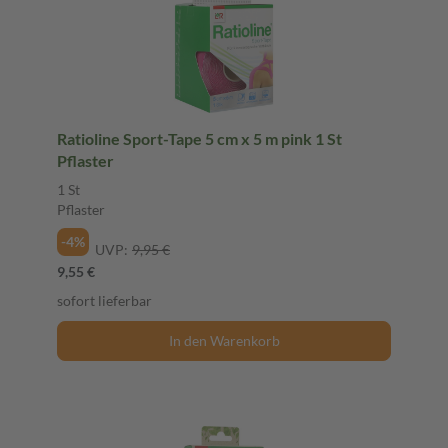
Ratioline Sport-Tape 5 cm x 5 m pink 1 St
Pflaster
1 St
Pflaster
-4%
UVP:
9,95 €
9,55 €
sofort lieferbar
In den Warenkorb