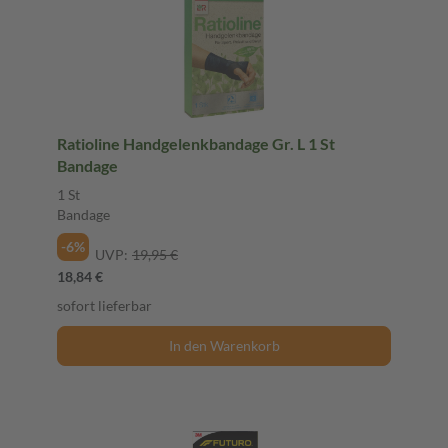
Ratioline Handgelenkbandage Gr. L 1 St
Bandage
1 St
Bandage
-6%
UVP:
19,95 €
18,84 €
sofort lieferbar
In den Warenkorb