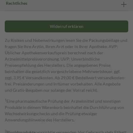
Rechtliches
Widerruf erklären
Zu Risiken und Nebenwirkungen lesen Sie die Packungsbeilage und
fragen Sie Ihre Ärztin, Ihren Arzt oder in Ihrer Apotheke. AVP:
Üblicher Apothekenverkaufspreis berechnet nach der
Arzneimittelpreisverordnung. UVP: Unverbindliche
Preisempfehlung des Herstellers. Die angegebenen Preise
beinhalten die gesetzlich vorgeschriebene Mehrwertsteuer, ggf.
zzgl. 3,95 € Versandkosten. Ab 29,00 € Bestell­wert versand­kosten­
frei. Preisänderungen und Irrtümer vorbehalten. Alle Angebote
und Gratis-Beigaben nur solange der Vorrat reicht.
1
Eine pharmazeutische Prüfung der Arzneimittel und sonstigen
Produkte in deinem Warenkorb beinhaltet die Durchführung von
Wechselwirkungschecks und die Prüfung etwaiger
Anwendungshinweise des Herstellers.
2
Biozidprodukte
vorsichtig verwenden. Vor Gebrauch stets Etikett