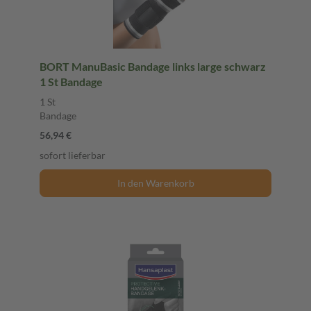
BORT ManuBasic Bandage links large schwarz
1 St Bandage
1 St
Bandage
56,94 €
sofort lieferbar
In den Warenkorb