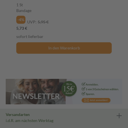
1 St
Bandage
-4%
UVP:
5,95 €
5,73 €
sofort lieferbar
In den Warenkorb
Versandarten
i.d.R. am nächsten Werktag