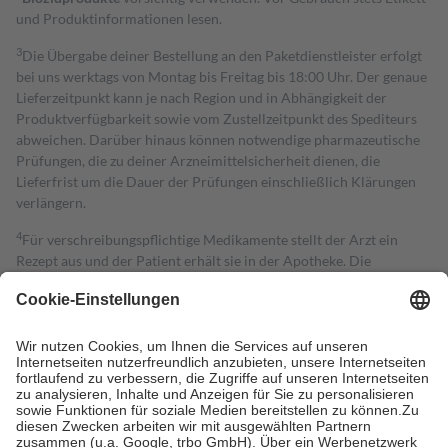
und Produktinformationen lesen.
3
Die Übergabe deiner Bestellung an den Paketdienstleister erfolgt
bei uns werktags von Montag bis Freitag bis 18:00 Uhr. Der genaue
Lieferzeitpunkt kann je nach Region und in Abhängigkeit der
Produktverfügbarkeit sowie vom Zustellzeitpunkt des Spediteurs
abweichen. Darüber hinaus können notwendige pharmazeutische
Prüfungen, die zu deiner Arzneimittelsicherheit dienen, die
Lieferfrist um die Dauer der Prüfungen einschließlich Klärungen
verlängern.
4
Für verschreibungspflichtige Medikamente stellt der Arzt ein
Rezept aus und der Patient erhält sie in der Apotheke. Die
gesetzliche Krankenversicherung übernimmt in der Regel die
Kosten dafür, der Versicherte trägt einen Teil davon als Zuzahlung
mit.
Grundsätzlich leisten Mitglieder Zuzahlungen in Höhe von zehn
Prozent des Abgabepreises,
mindestens
jedoch
fünf Euro
und
höchstens zehn Euro.
Es sind jedoch nie mehr als die tatsächlichen
Kosten der Leistung zu entrichten.
Diese Regeln gelten grundsätzlich auch für Online-Apotheken.