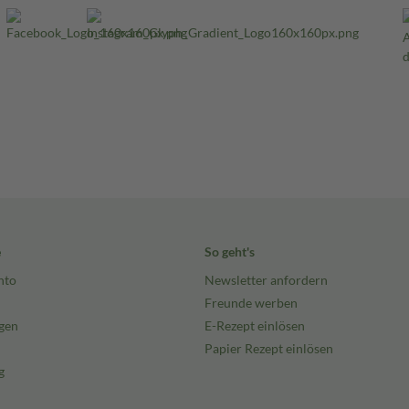
e
So geht's
nto
Newsletter anfordern
Freunde werben
gen
E-Rezept einlösen
Papier Rezept einlösen
g