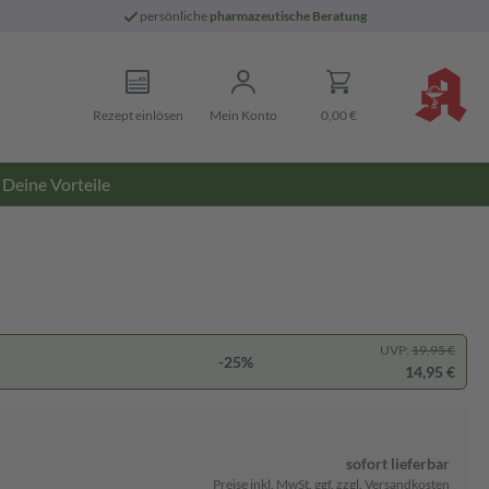
persönliche
pharmazeutische Beratung
Rezept einlösen
Mein Konto
0,00 €
Deine Vorteile
UVP:
19,95 €
-25%
14,95 €
sofort lieferbar
Preise inkl. MwSt. ggf. zzgl. Versandkosten