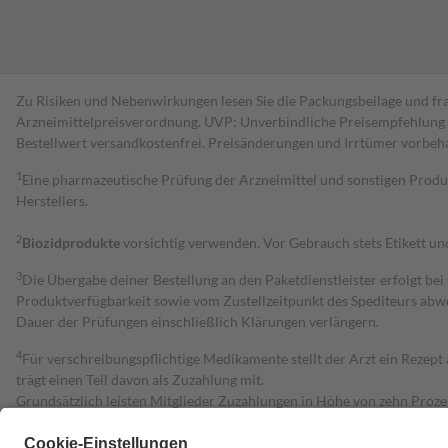
Zu Risiken und Nebenwirkungen lesen Sie die Packungsbeilage und fra
Arzneimittelpreisverordnung. UVP: Unverbindliche Preisempfehlung de
Bestell­wert versand­kosten­frei. Preisänderungen und Irrtümer vorbeh
1
Eine pharmazeutische Prüfung der Arzneimittel und sonstigen Pro
Herstellers.
2
Biozidprodukte
vorsichtig verwenden. Vor Gebrauch stets Etikett u
3
Die Übergabe deiner Bestellung an den Paketdienstleister erfolgt bei
Produktverfügbarkeit sowie vom Zustellzeitpunkt des Spediteurs abwe
Dauer der Prüfungen einschließlich Klärungen verlängern.
4
Für verschreibungspflichtige Medikamente stellt der Arzt ein Rezept 
trägt einen Teil davon als Zuzahlung mit.
Grundsätzlich leisten Mitglieder Zuzahlungen in Höhe von zehn Proz
zu entrichten.
Diese Regeln gelten grundsätzlich auch für Online-Apotheken.