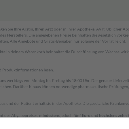
gen Sie Ihre Ärztin, Ihren Arzt oder in Ihrer Apotheke. AVP: Üblicher A
s Herstellers. Die angegebenen Preise beinhalten die gesetzlich vorgesc
alten. Alle Angebote und Gratis-Beigaben nur solange der Vorrat reicht.
dukte in deinem Warenkorb beinhaltet die Durchführung von Wechselwir
nd Produktinformationen lesen.
 uns werktags von Montag bis Freitag bis 18:00 Uhr. Der genaue Lieferze
ichen. Darüber hinaus können notwendige pharmazeutische Prüfungen, die
aus und der Patient erhält sie in der Apotheke. Die gesetzliche Krankenv
ent des Abgabepreises,
mindestens
jedoch
fünf Euro
und
höchstens zehn 