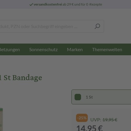
versandkostenfrei
ab 29 € und für E-Rezepte
letzungen
Sonnenschutz
Marken
Themenwelten
1 St Bandage
1 St
-25%
UVP:
19,95 €
14,95 €