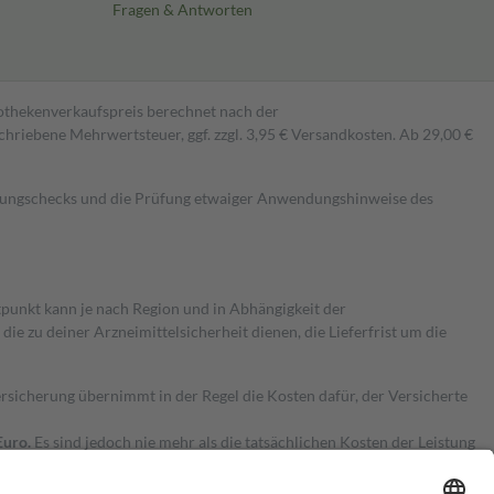
Fragen & Antworten
pothekenverkaufspreis berechnet nach der
hriebene Mehrwertsteuer, ggf. zzgl. 3,95 € Versandkosten. Ab 29,00 €
kungschecks und die Prüfung etwaiger Anwendungshinweise des
itpunkt kann je nach Region und in Abhängigkeit der
 zu deiner Arzneimittelsicherheit dienen, die Lieferfrist um die
ersicherung übernimmt in der Regel die Kosten dafür, der Versicherte
Euro.
Es sind jedoch nie mehr als die tatsächlichen Kosten der Leistung