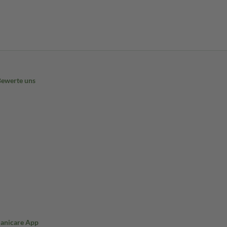
Bewerte uns
Sanicare App