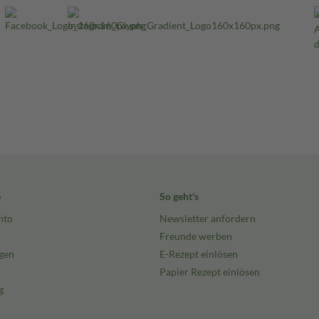
e
So geht's
nto
Newsletter anfordern
Freunde werben
gen
E-Rezept einlösen
Papier Rezept einlösen
g