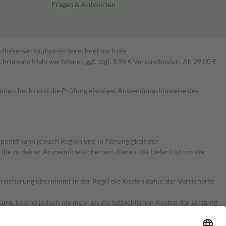
Fragen & Antworten
pothekenverkaufspreis berechnet nach der
hriebene Mehrwertsteuer, ggf. zzgl. 3,95 € Versandkosten. Ab 29,00 €
kungschecks und die Prüfung etwaiger Anwendungshinweise des
itpunkt kann je nach Region und in Abhängigkeit der
 zu deiner Arzneimittelsicherheit dienen, die Lieferfrist um die
ersicherung übernimmt in der Regel die Kosten dafür, der Versicherte
Euro.
Es sind jedoch nie mehr als die tatsächlichen Kosten der Leistung