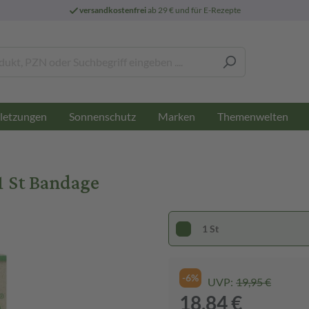
versandkostenfrei
ab 29 € und für E-Rezepte
letzungen
Sonnenschutz
Marken
Themenwelten
1 St Bandage
1 St
-6%
UVP:
19,95 €
18,84 €