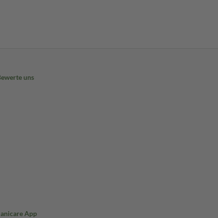
Bewerte uns
Sanicare App