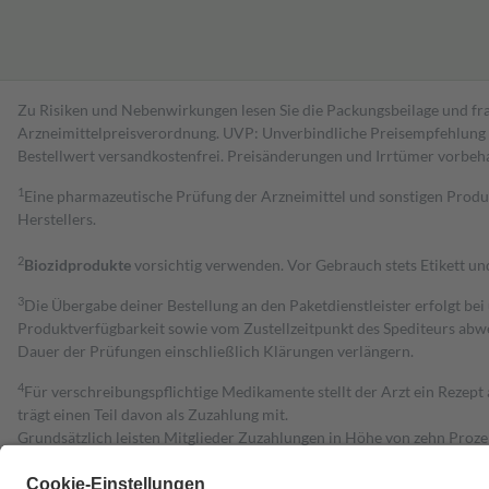
Zu Risiken und Nebenwirkungen lesen Sie die Packungsbeilage und fra
Arzneimittelpreisverordnung. UVP: Unverbindliche Preisempfehlung de
Bestell­wert versand­kosten­frei. Preisänderungen und Irrtümer vorbeh
1
Eine pharmazeutische Prüfung der Arzneimittel und sonstigen Pro
Herstellers.
2
Biozidprodukte
vorsichtig verwenden. Vor Gebrauch stets Etikett u
3
Die Übergabe deiner Bestellung an den Paketdienstleister erfolgt bei
Produktverfügbarkeit sowie vom Zustellzeitpunkt des Spediteurs abwe
Dauer der Prüfungen einschließlich Klärungen verlängern.
4
Für verschreibungspflichtige Medikamente stellt der Arzt ein Rezept 
trägt einen Teil davon als Zuzahlung mit.
Grundsätzlich leisten Mitglieder Zuzahlungen in Höhe von zehn Proz
zu entrichten.
Diese Regeln gelten grundsätzlich auch für Online-Apotheken.