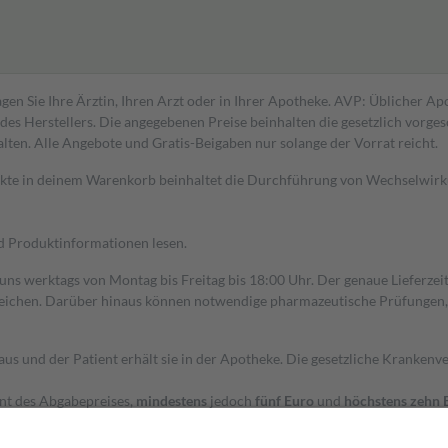
gen Sie Ihre Ärztin, Ihren Arzt oder in Ihrer Apotheke. AVP: Üblicher A
s Herstellers. Die angegebenen Preise beinhalten die gesetzlich vorgesc
alten. Alle Angebote und Gratis-Beigaben nur solange der Vorrat reicht.
dukte in deinem Warenkorb beinhaltet die Durchführung von Wechselwir
nd Produktinformationen lesen.
 uns werktags von Montag bis Freitag bis 18:00 Uhr. Der genaue Lieferze
ichen. Darüber hinaus können notwendige pharmazeutische Prüfungen, die
aus und der Patient erhält sie in der Apotheke. Die gesetzliche Krankenv
ent des Abgabepreises,
mindestens
jedoch
fünf Euro
und
höchstens zehn 