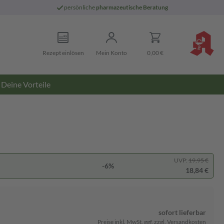
persönliche
pharmazeutische Beratung
Rezept einlösen
Mein Konto
0,00 €
Deine Vorteile
UVP:
19,95 €
-6%
18,84 €
sofort lieferbar
Preise inkl. MwSt. ggf. zzgl. Versandkosten