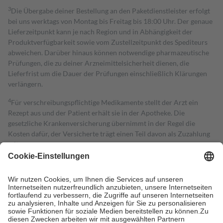
3
Die Übergabe deiner Bestellung an den Paketdienstleister erfolgt
bei uns werktags von Montag bis Freitag bis 18:00 Uhr. Der genaue
Lieferzeitpunkt kann je nach Region und in Abhängigkeit der
Produktverfügbarkeit sowie vom Zustellzeitpunkt des Spediteurs
abweichen. Darüber hinaus können notwendige pharmazeutische
Prüfungen, die zu deiner Arzneimittelsicherheit dienen, die
Lieferfrist um die Dauer der Prüfungen einschließlich Klärungen
verlängern.
4
Für verschreibungspflichtige Medikamente stellt der Arzt ein
Rezept aus und der Patient erhält sie in der Apotheke. Die
gesetzliche Krankenversicherung übernimmt in der Regel die
Kosten dafür, der Versicherte trägt einen Teil davon als Zuzahlung
mit.
Grundsätzlich leisten Mitglieder Zuzahlungen in Höhe von zehn
Prozent des Abgabepreises,
mindestens
jedoch
fünf Euro
und
höchstens zehn Euro.
Es sind jedoch nie mehr als die tatsächlichen
Kosten der Leistung zu entrichten.
Diese Regeln gelten grundsätzlich auch für Online-Apotheken.
Bei Heilmitteln und häuslicher Krankenpflege beträgt die
Zuzahlung zehn Prozent der Kosten sowie zehn Euro je