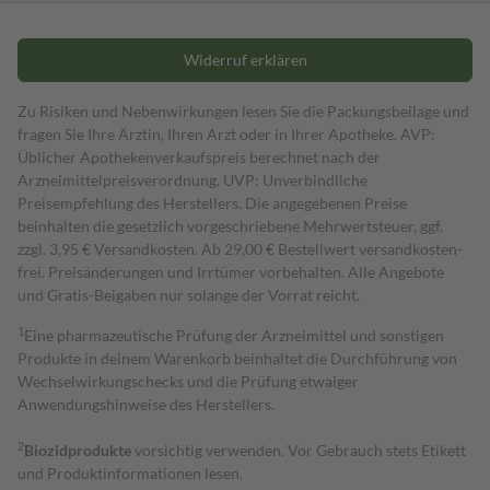
Widerruf erklären
Zu Risiken und Nebenwirkungen lesen Sie die Packungsbeilage und
fragen Sie Ihre Ärztin, Ihren Arzt oder in Ihrer Apotheke. AVP:
Üblicher Apothekenverkaufspreis berechnet nach der
Arzneimittelpreisverordnung. UVP: Unverbindliche
Preisempfehlung des Herstellers. Die angegebenen Preise
beinhalten die gesetzlich vorgeschriebene Mehrwertsteuer, ggf.
zzgl. 3,95 € Versandkosten. Ab 29,00 € Bestell­wert versand­kosten­
frei. Preisänderungen und Irrtümer vorbehalten. Alle Angebote
und Gratis-Beigaben nur solange der Vorrat reicht.
1
Eine pharmazeutische Prüfung der Arzneimittel und sonstigen
Produkte in deinem Warenkorb beinhaltet die Durchführung von
Wechselwirkungschecks und die Prüfung etwaiger
Anwendungshinweise des Herstellers.
2
Biozidprodukte
vorsichtig verwenden. Vor Gebrauch stets Etikett
und Produktinformationen lesen.