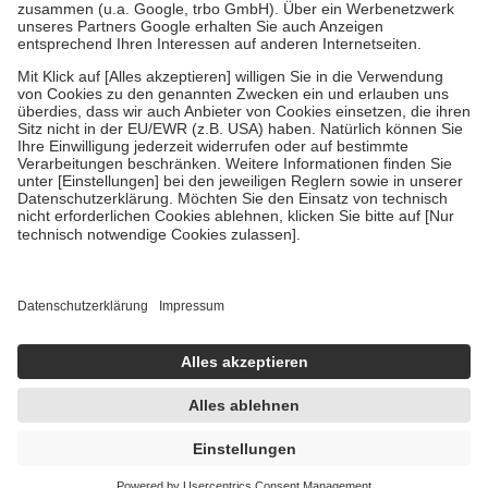
Verordnung.
Um das Engagement der Versicherten für ihre eigene Gesundheit zu
stärken und die besondere Stellung der Familie zu unterstützen,
fallen
keine Zuzahlungen
an bei:
• Kindern und Jugendlichen bis zum vollendeten 18. Lebensjahr
mit Ausnahme der Fahrkosten
• Untersuchungen zur Vorsorge und Früherkennung, die von der
GKV getragen werden
• empfohlenen Schutzimpfungen
• Harn- und Blutteststreifen
Wir nutzen Trusted Shops als unabhängigen Dienstleister für die
Einholung von Bewertungen. Trusted Shops hat Maßnahmen
getroffen, um sicherzustellen, dass es sich um echte Bewertungen
handelt. Mehr Informationen findest du hier:
https://help.etrusted.com/hc/de/articles/4419944605341
Einige Bilder und Inhalte wurden unter Zuhilfenahme künstlicher
Intelligenz erstellt.
24,51 €