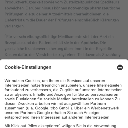
Produktverfügbarkeit sowie vom Zustellzeitpunkt des Spediteurs
abweichen. Darüber hinaus können notwendige pharmazeutische
Prüfungen, die zu deiner Arzneimittelsicherheit dienen, die
Lieferfrist um die Dauer der Prüfungen einschließlich Klärungen
verlängern.
4
Für verschreibungspflichtige Medikamente stellt der Arzt ein
Rezept aus und der Patient erhält sie in der Apotheke. Die
gesetzliche Krankenversicherung übernimmt in der Regel die
Kosten dafür, der Versicherte trägt einen Teil davon als Zuzahlung
mit.
Grundsätzlich leisten Mitglieder Zuzahlungen in Höhe von zehn
Prozent des Abgabepreises,
mindestens
jedoch
fünf Euro
und
höchstens zehn Euro.
Es sind jedoch nie mehr als die tatsächlichen
Kosten der Leistung zu entrichten.
Diese Regeln gelten grundsätzlich auch für Online-Apotheken.
Bei Heilmitteln und häuslicher Krankenpflege beträgt die
Zuzahlung zehn Prozent der Kosten sowie zehn Euro je
Verordnung.
Um das Engagement der Versicherten für ihre eigene Gesundheit zu
stärken und die besondere Stellung der Familie zu unterstützen,
fallen
keine Zuzahlungen
an bei: