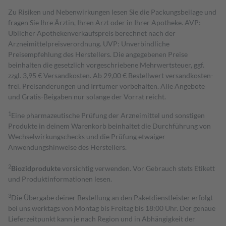
Zu Risiken und Nebenwirkungen lesen Sie die Packungsbeilage und
fragen Sie Ihre Ärztin, Ihren Arzt oder in Ihrer Apotheke. AVP:
Üblicher Apothekenverkaufspreis berechnet nach der
Arzneimittelpreisverordnung. UVP: Unverbindliche
Preisempfehlung des Herstellers. Die angegebenen Preise
beinhalten die gesetzlich vorgeschriebene Mehrwertsteuer, ggf.
zzgl. 3,95 € Versandkosten. Ab 29,00 € Bestell­wert versand­kosten­
frei. Preisänderungen und Irrtümer vorbehalten. Alle Angebote
und Gratis-Beigaben nur solange der Vorrat reicht.
1
Eine pharmazeutische Prüfung der Arzneimittel und sonstigen
Produkte in deinem Warenkorb beinhaltet die Durchführung von
Wechselwirkungschecks und die Prüfung etwaiger
Anwendungshinweise des Herstellers.
2
Biozidprodukte
vorsichtig verwenden. Vor Gebrauch stets Etikett
und Produktinformationen lesen.
3
Die Übergabe deiner Bestellung an den Paketdienstleister erfolgt
bei uns werktags von Montag bis Freitag bis 18:00 Uhr. Der genaue
Lieferzeitpunkt kann je nach Region und in Abhängigkeit der