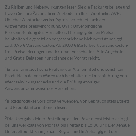
Zu Risiken und Nebenwirkungen lesen Sie die Packungsbeilage und
fragen Sie Ihre Ärztin, Ihren Arzt oder in Ihrer Apotheke. AVP:
Üblicher Apothekenverkaufspreis berechnet nach der
Arzneimittelpreisverordnung. UVP: Unverbindliche
Preisempfehlung des Herstellers. Die angegebenen Preise
beinhalten die gesetzlich vorgeschriebene Mehrwertsteuer, ggf.
zzgl. 3,95 € Versandkosten. Ab 29,00 € Bestell­wert versand­kosten­
frei. Preisänderungen und Irrtümer vorbehalten. Alle Angebote
und Gratis-Beigaben nur solange der Vorrat reicht.
1
Eine pharmazeutische Prüfung der Arzneimittel und sonstigen
Produkte in deinem Warenkorb beinhaltet die Durchführung von
Wechselwirkungschecks und die Prüfung etwaiger
Anwendungshinweise des Herstellers.
2
Biozidprodukte
vorsichtig verwenden. Vor Gebrauch stets Etikett
und Produktinformationen lesen.
3
Die Übergabe deiner Bestellung an den Paketdienstleister erfolgt
bei uns werktags von Montag bis Freitag bis 18:00 Uhr. Der genaue
Lieferzeitpunkt kann je nach Region und in Abhängigkeit der