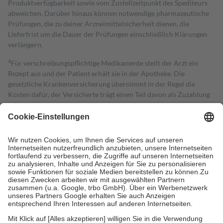
Produktverfügbarkeit sowie vom Zustellzeitpunkt des Spediteurs
abweichen. Darüber hinaus können notwendige pharmazeutische
Prüfungen, die zu deiner Arzneimittelsicherheit dienen, die
Lieferfrist um die Dauer der Prüfungen einschließlich Klärungen
verlängern.
4
Für verschreibungspflichtige Medikamente stellt der Arzt ein
Rezept aus und der Patient erhält sie in der Apotheke. Die
gesetzliche Krankenversicherung übernimmt in der Regel die
Kosten dafür, der Versicherte trägt einen Teil davon als Zuzahlung
mit.
Grundsätzlich leisten Mitglieder Zuzahlungen in Höhe von zehn
Prozent des Abgabepreises,
mindestens
jedoch
fünf Euro
und
höchstens zehn Euro.
Es sind jedoch nie mehr als die tatsächlichen
Kosten der Leistung zu entrichten.
Diese Regeln gelten grundsätzlich auch für Online-Apotheken.
Bei Heilmitteln und häuslicher Krankenpflege beträgt die
Zuzahlung zehn Prozent der Kosten sowie zehn Euro je
Verordnung.
Um das Engagement der Versicherten für ihre eigene Gesundheit zu
stärken und die besondere Stellung der Familie zu unterstützen,
fallen
keine Zuzahlungen
an bei: