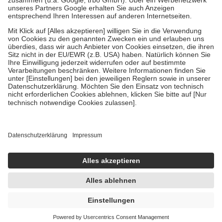
Verordnung.
Um das Engagement der Versicherten für ihre eigene Gesundheit zu
stärken und die besondere Stellung der Familie zu unterstützen,
fallen
keine Zuzahlungen
an bei:
• Kindern und Jugendlichen bis zum vollendeten 18. Lebensjahr
mit Ausnahme der Fahrkosten
• Untersuchungen zur Vorsorge und Früherkennung, die von der
GKV getragen werden
• empfohlenen Schutzimpfungen
• Harn- und Blutteststreifen
Wir nutzen Trusted Shops als unabhängigen Dienstleister für die
Einholung von Bewertungen. Trusted Shops hat Maßnahmen
getroffen, um sicherzustellen, dass es sich um echte Bewertungen
handelt. Mehr Informationen findest du hier:
https://help.etrusted.com/hc/de/articles/4419944605341
Einige Bilder und Inhalte wurden unter Zuhilfenahme künstlicher
Intelligenz erstellt.
UVP:
25,95 €
24,57 €