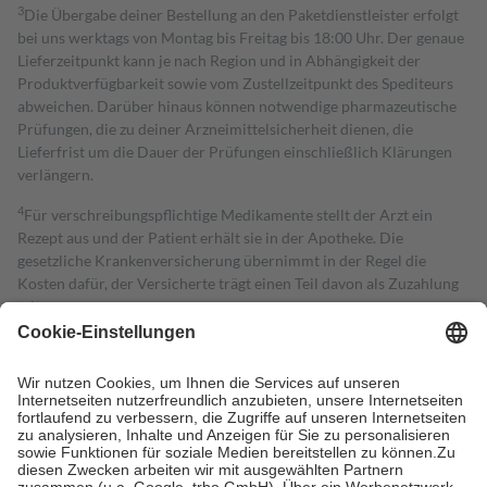
3
Die Übergabe deiner Bestellung an den Paketdienstleister erfolgt
bei uns werktags von Montag bis Freitag bis 18:00 Uhr. Der genaue
Lieferzeitpunkt kann je nach Region und in Abhängigkeit der
Produktverfügbarkeit sowie vom Zustellzeitpunkt des Spediteurs
abweichen. Darüber hinaus können notwendige pharmazeutische
Prüfungen, die zu deiner Arzneimittelsicherheit dienen, die
Lieferfrist um die Dauer der Prüfungen einschließlich Klärungen
verlängern.
4
Für verschreibungspflichtige Medikamente stellt der Arzt ein
Rezept aus und der Patient erhält sie in der Apotheke. Die
gesetzliche Krankenversicherung übernimmt in der Regel die
Kosten dafür, der Versicherte trägt einen Teil davon als Zuzahlung
mit.
Grundsätzlich leisten Mitglieder Zuzahlungen in Höhe von zehn
Prozent des Abgabepreises,
mindestens
jedoch
fünf Euro
und
höchstens zehn Euro.
Es sind jedoch nie mehr als die tatsächlichen
Kosten der Leistung zu entrichten.
Diese Regeln gelten grundsätzlich auch für Online-Apotheken.
Bei Heilmitteln und häuslicher Krankenpflege beträgt die
Zuzahlung zehn Prozent der Kosten sowie zehn Euro je