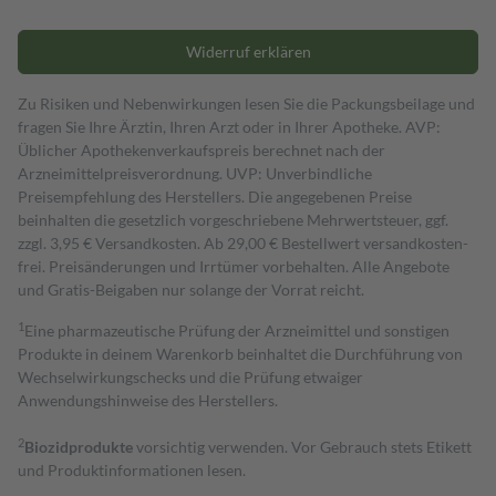
Widerruf erklären
Zu Risiken und Nebenwirkungen lesen Sie die Packungsbeilage und
fragen Sie Ihre Ärztin, Ihren Arzt oder in Ihrer Apotheke. AVP:
Üblicher Apothekenverkaufspreis berechnet nach der
Arzneimittelpreisverordnung. UVP: Unverbindliche
Preisempfehlung des Herstellers. Die angegebenen Preise
beinhalten die gesetzlich vorgeschriebene Mehrwertsteuer, ggf.
zzgl. 3,95 € Versandkosten. Ab 29,00 € Bestell­wert versand­kosten­
frei. Preisänderungen und Irrtümer vorbehalten. Alle Angebote
und Gratis-Beigaben nur solange der Vorrat reicht.
1
Eine pharmazeutische Prüfung der Arzneimittel und sonstigen
Produkte in deinem Warenkorb beinhaltet die Durchführung von
Wechselwirkungschecks und die Prüfung etwaiger
Anwendungshinweise des Herstellers.
2
Biozidprodukte
vorsichtig verwenden. Vor Gebrauch stets Etikett
und Produktinformationen lesen.