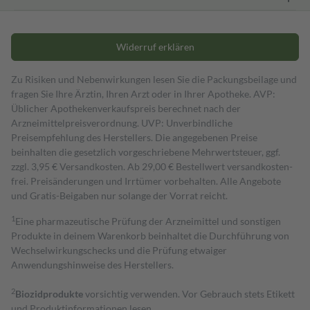
Widerruf erklären
Zu Risiken und Nebenwirkungen lesen Sie die Packungsbeilage und
fragen Sie Ihre Ärztin, Ihren Arzt oder in Ihrer Apotheke. AVP:
Üblicher Apothekenverkaufspreis berechnet nach der
Arzneimittelpreisverordnung. UVP: Unverbindliche
Preisempfehlung des Herstellers. Die angegebenen Preise
beinhalten die gesetzlich vorgeschriebene Mehrwertsteuer, ggf.
zzgl. 3,95 € Versandkosten. Ab 29,00 € Bestell­wert versand­kosten­
frei. Preisänderungen und Irrtümer vorbehalten. Alle Angebote
und Gratis-Beigaben nur solange der Vorrat reicht.
1
Eine pharmazeutische Prüfung der Arzneimittel und sonstigen
Produkte in deinem Warenkorb beinhaltet die Durchführung von
Wechselwirkungschecks und die Prüfung etwaiger
Anwendungshinweise des Herstellers.
2
Biozidprodukte
vorsichtig verwenden. Vor Gebrauch stets Etikett
und Produktinformationen lesen.