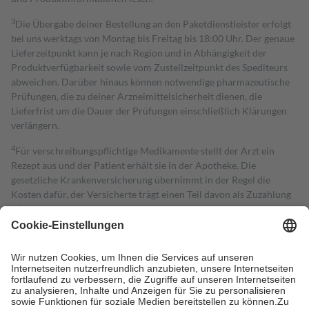
3
Die Übergabe deiner Bestellung an den Paketdienstleister erfolgt
bei uns werktags von Montag bis Freitag bis 18:00 Uhr. Der genaue
Lieferzeitpunkt kann je nach Region und in Abhängigkeit der
Produktverfügbarkeit sowie vom Zustellzeitpunkt des Spediteurs
abweichen. Darüber hinaus können notwendige pharmazeutische
Prüfungen, die zu deiner Arzneimittelsicherheit dienen, die
Lieferfrist um die Dauer der Prüfungen einschließlich Klärungen
verlängern.
4
Für verschreibungspflichtige Medikamente stellt der Arzt ein
Rezept aus und der Patient erhält sie in der Apotheke. Die
gesetzliche Krankenversicherung übernimmt in der Regel die
Kosten dafür, der Versicherte trägt einen Teil davon als Zuzahlung
mit.
Grundsätzlich leisten Mitglieder Zuzahlungen in Höhe von zehn
Prozent des Abgabepreises,
mindestens
jedoch
fünf Euro
und
höchstens zehn Euro.
Es sind jedoch nie mehr als die tatsächlichen
Kosten der Leistung zu entrichten.
Diese Regeln gelten grundsätzlich auch für Online-Apotheken.
Bei Heilmitteln und häuslicher Krankenpflege beträgt die