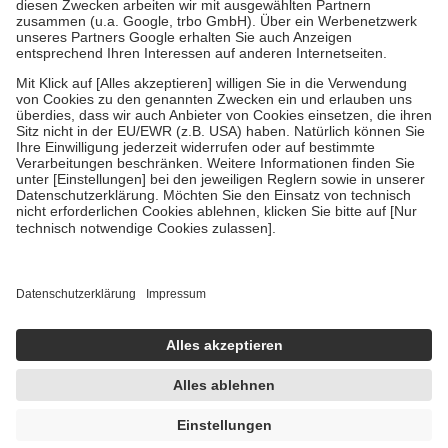
Zuzahlung zehn Prozent der Kosten sowie zehn Euro je
Verordnung.
Um das Engagement der Versicherten für ihre eigene Gesundheit zu
stärken und die besondere Stellung der Familie zu unterstützen,
fallen
keine Zuzahlungen
an bei:
• Kindern und Jugendlichen bis zum vollendeten 18. Lebensjahr
mit Ausnahme der Fahrkosten
• Untersuchungen zur Vorsorge und Früherkennung, die von der
GKV getragen werden
• empfohlenen Schutzimpfungen
• Harn- und Blutteststreifen
Wir nutzen Trusted Shops als unabhängigen Dienstleister für die
Einholung von Bewertungen. Trusted Shops hat Maßnahmen
getroffen, um sicherzustellen, dass es sich um echte Bewertungen
handelt. Mehr Informationen findest du hier:
https://help.etrusted.com/hc/de/articles/4419944605341
Einige Bilder und Inhalte wurden unter Zuhilfenahme künstlicher
Intelligenz erstellt.
UVP:
34,50 €