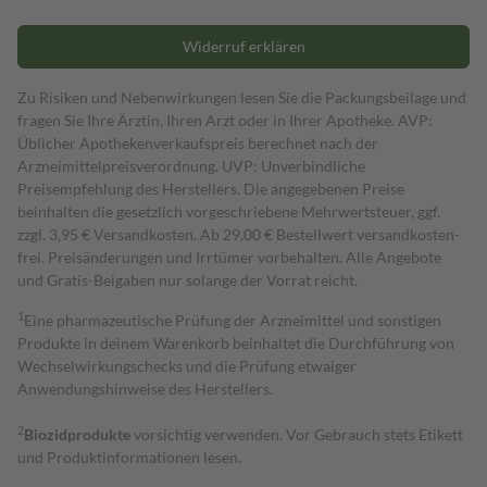
Widerruf erklären
Zu Risiken und Nebenwirkungen lesen Sie die Packungsbeilage und
fragen Sie Ihre Ärztin, Ihren Arzt oder in Ihrer Apotheke. AVP:
Üblicher Apothekenverkaufspreis berechnet nach der
Arzneimittelpreisverordnung. UVP: Unverbindliche
Preisempfehlung des Herstellers. Die angegebenen Preise
beinhalten die gesetzlich vorgeschriebene Mehrwertsteuer, ggf.
zzgl. 3,95 € Versandkosten. Ab 29,00 € Bestell­wert versand­kosten­
frei. Preisänderungen und Irrtümer vorbehalten. Alle Angebote
und Gratis-Beigaben nur solange der Vorrat reicht.
1
Eine pharmazeutische Prüfung der Arzneimittel und sonstigen
Produkte in deinem Warenkorb beinhaltet die Durchführung von
Wechselwirkungschecks und die Prüfung etwaiger
Anwendungshinweise des Herstellers.
2
Biozidprodukte
vorsichtig verwenden. Vor Gebrauch stets Etikett
und Produktinformationen lesen.