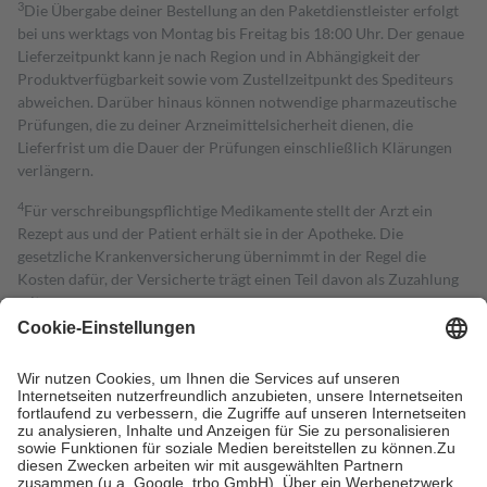
3
Die Übergabe deiner Bestellung an den Paketdienstleister erfolgt
bei uns werktags von Montag bis Freitag bis 18:00 Uhr. Der genaue
Lieferzeitpunkt kann je nach Region und in Abhängigkeit der
Produktverfügbarkeit sowie vom Zustellzeitpunkt des Spediteurs
abweichen. Darüber hinaus können notwendige pharmazeutische
Prüfungen, die zu deiner Arzneimittelsicherheit dienen, die
Lieferfrist um die Dauer der Prüfungen einschließlich Klärungen
verlängern.
4
Für verschreibungspflichtige Medikamente stellt der Arzt ein
Rezept aus und der Patient erhält sie in der Apotheke. Die
gesetzliche Krankenversicherung übernimmt in der Regel die
Kosten dafür, der Versicherte trägt einen Teil davon als Zuzahlung
mit.
Grundsätzlich leisten Mitglieder Zuzahlungen in Höhe von zehn
Prozent des Abgabepreises,
mindestens
jedoch
fünf Euro
und
höchstens zehn Euro.
Es sind jedoch nie mehr als die tatsächlichen
Kosten der Leistung zu entrichten.
Diese Regeln gelten grundsätzlich auch für Online-Apotheken.
Bei Heilmitteln und häuslicher Krankenpflege beträgt die
Zuzahlung zehn Prozent der Kosten sowie zehn Euro je
Verordnung.