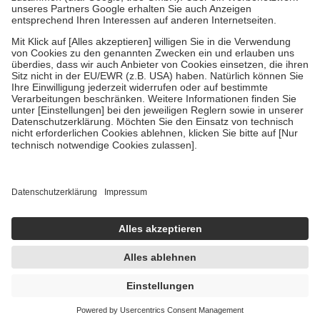
Um das Engagement der Versicherten für ihre eigene Gesundheit zu
stärken und die besondere Stellung der Familie zu unterstützen,
fallen
keine Zuzahlungen
an bei:
• Kindern und Jugendlichen bis zum vollendeten 18. Lebensjahr
mit Ausnahme der Fahrkosten
• Untersuchungen zur Vorsorge und Früherkennung, die von der
GKV getragen werden
• empfohlenen Schutzimpfungen
• Harn- und Blutteststreifen
Wir nutzen Trusted Shops als unabhängigen Dienstleister für die
Einholung von Bewertungen. Trusted Shops hat Maßnahmen
getroffen, um sicherzustellen, dass es sich um echte Bewertungen
handelt. Mehr Informationen findest du hier:
https://help.etrusted.com/hc/de/articles/4419944605341
Einige Bilder und Inhalte wurden unter Zuhilfenahme künstlicher
Intelligenz erstellt.
UVP:
9,90 €
9,39 €