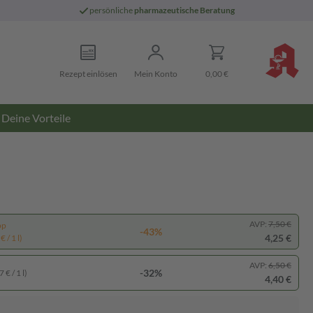
persönliche
pharmazeutische Beratung
Rezept einlösen
Mein Konto
0,00 €
Deine Vorteile
AVP:
7,50 €
pp
-43%
4,25 €
 / 1 l)
AVP:
6,50 €
-32%
 € / 1 l)
4,40 €