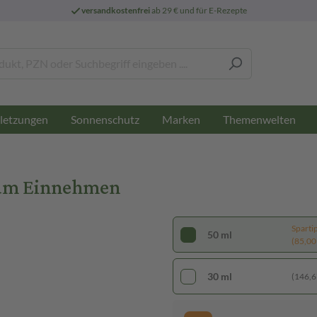
versandkostenfrei
ab 29 € und für E-Rezepte
letzungen
Sonnenschutz
Marken
Themenwelten
zum Einnehmen
Sparti
50 ml
(85,00 €
30 ml
(146,67