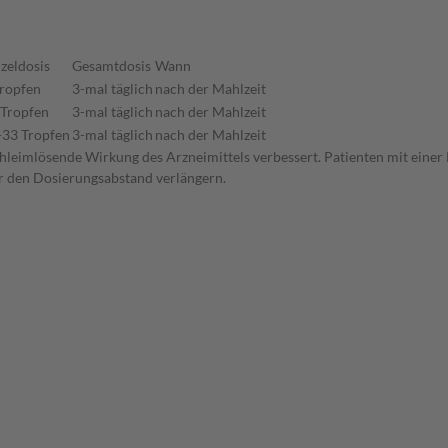
zeldosis
Gesamtdosis
Wann
Tropfen
3-mal täglich
nach der Mahlzeit
 Tropfen
3-mal täglich
nach der Mahlzeit
-33 Tropfen
3-mal täglich
nach der Mahlzeit
e schleimlösende Wirkung des Arzneimittels verbessert. Patienten mit ein
er den Dosierungsabstand verlängern.
n