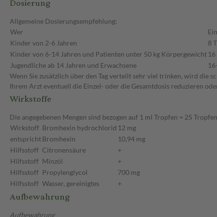
Dosierung
Allgemeine Dosierungsempfehlung:
Wer
Ein
Kinder von 2-6 Jahren
8 
Kinder von 6-14 Jahren und Patienten unter 50 kg Körpergewicht
16
Jugendliche ab 14 Jahren und Erwachsene
16
Wenn Sie zusätzlich über den Tag verteilt sehr viel trinken, wird di
Ihrem Arzt eventuell die Einzel- oder die Gesamtdosis reduzieren od
Wirkstoffe
Die angegebenen Mengen sind bezogen auf 1 ml Tropfen = 25 Tropfe
Wirkstoff
Bromhexin hydrochlorid
12 mg
entspricht
Bromhexin
10,94 mg
Hilfsstoff
Citronensäure
+
Hilfsstoff
Minzöl
+
Hilfsstoff
Propylenglycol
700 mg
Hilfsstoff
Wasser, gereinigtes
+
Aufbewahrung
Aufbewahrung