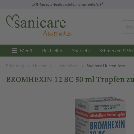
3
E-Rezept:
Heute bestellt,
morgen geliefert
Menü
Bestseller
Sparsets
Schmerzen & Ver
Erkältung
Husten
Hustenlöser
Weitere Hustenlöser
BROMHEXIN 12 BC 50 ml Tropfen 