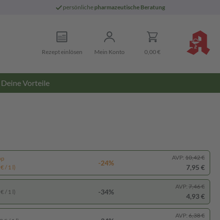
persönliche
pharmazeutische Beratung
Rezept einlösen
Mein Konto
0,00 €
Deine Vorteile
AVP:
10,42 €
pp
-24%
7,95 €
 / 1 l)
AVP:
7,46 €
-34%
 / 1 l)
4,93 €
AVP:
6,38 €