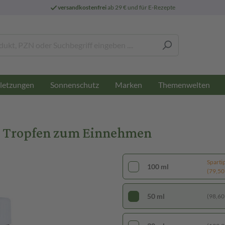
versandkostenfrei
ab 29 € und für E-Rezepte
letzungen
Sonnenschutz
Marken
Themenwelten
l Tropfen zum Einnehmen
Sparti
100 ml
(79,50 €
50 ml
(98,60 €