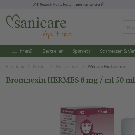
3
E-Rezept:
Heute bestellt,
morgen geliefert
Menü
Bestseller
Sparsets
Schmerzen & Ver
Erkältung
Husten
Hustenlöser
Weitere Hustenlöser
Bromhexin HERMES 8 mg / ml 50 m