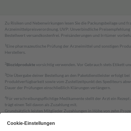
Zu Risiken und Nebenwirkungen lesen Sie die Packungsbeilage und fra
Arzneimittelpreisverordnung. UVP: Unverbindliche Preisempfehlung de
Bestell­wert versand­kosten­frei. Preisänderungen und Irrtümer vorbeh
1
Eine pharmazeutische Prüfung der Arzneimittel und sonstigen Pro
Herstellers.
2
Biozidprodukte
vorsichtig verwenden. Vor Gebrauch stets Etikett u
3
Die Übergabe deiner Bestellung an den Paketdienstleister erfolgt bei
Produktverfügbarkeit sowie vom Zustellzeitpunkt des Spediteurs abwe
Dauer der Prüfungen einschließlich Klärungen verlängern.
4
Für verschreibungspflichtige Medikamente stellt der Arzt ein Rezept 
trägt einen Teil davon als Zuzahlung mit.
Grundsätzlich leisten Mitglieder Zuzahlungen in Höhe von zehn Proz
zu entrichten.
Diese Regeln gelten grundsätzlich auch für Online-Apotheken.
Bei Heilmitteln und häuslicher Krankenpflege beträgt die Zuzahlung 