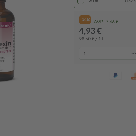
30 ml
(139,33
-34%
AVP:
7,46 €
4,93 €
98,60 € / 1 l