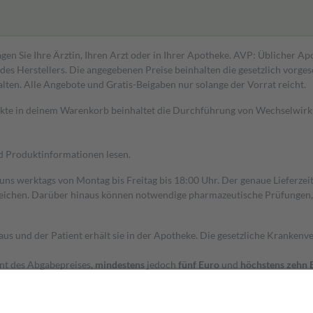
gen Sie Ihre Ärztin, Ihren Arzt oder in Ihrer Apotheke. AVP: Üblicher A
s Herstellers. Die angegebenen Preise beinhalten die gesetzlich vorgesc
alten. Alle Angebote und Gratis-Beigaben nur solange der Vorrat reicht.
dukte in deinem Warenkorb beinhaltet die Durchführung von Wechselwir
nd Produktinformationen lesen.
 uns werktags von Montag bis Freitag bis 18:00 Uhr. Der genaue Lieferze
ichen. Darüber hinaus können notwendige pharmazeutische Prüfungen, die
aus und der Patient erhält sie in der Apotheke. Die gesetzliche Krankenv
ent des Abgabepreises,
mindestens
jedoch
fünf Euro
und
höchstens zehn 
zehn Prozent der Kosten sowie zehn Euro je Verordnung.