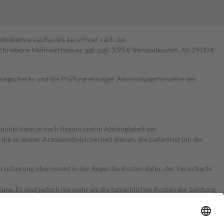
pothekenverkaufspreis berechnet nach der
hriebene Mehrwertsteuer, ggf. zzgl. 3,95 € Versandkosten. Ab 29,00 €
kungschecks und die Prüfung etwaiger Anwendungshinweise des
itpunkt kann je nach Region und in Abhängigkeit der
 zu deiner Arzneimittelsicherheit dienen, die Lieferfrist um die
ersicherung übernimmt in der Regel die Kosten dafür, der Versicherte
Euro.
Es sind jedoch nie mehr als die tatsächlichen Kosten der Leistung