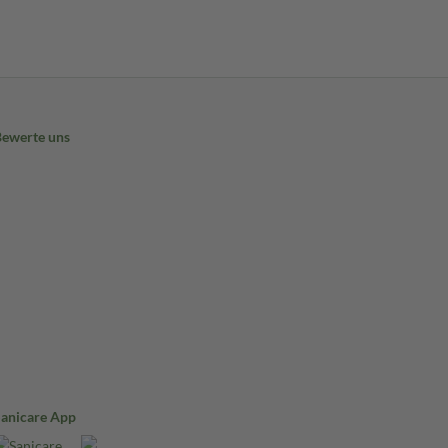
Bewerte uns
Sanicare App