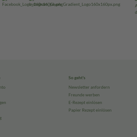
e
So geht's
nto
Newsletter anfordern
Freunde werben
gen
E-Rezept einlösen
Papier Rezept einlösen
g