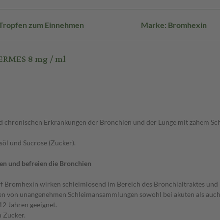
 Tropfen zum Einnehmen
Marke: Bromhexin
ERMES 8 mg / ml
nd chronischen Erkrankungen der Bronchien und der Lunge mit zähem Sc
usöl und Sucrose (Zucker).
en und befreien die Bronchien
 Bromhexin wirken schleimlösend im Bereich des Bronchialtraktes und b
hien von unangenehmen Schleimansammlungen sowohl bei akuten als auch
2 Jahren geeignet.
n Zucker.