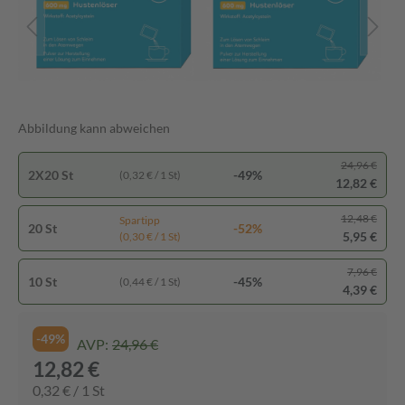
Abbildung kann abweichen
24,96 €
2X20 St
-49%
(0,32 € / 1 St)
12,82 €
12,48 €
Spartipp
20 St
-52%
5,95 €
(0,30 € / 1 St)
7,96 €
10 St
-45%
(0,44 € / 1 St)
4,39 €
-49%
AVP:
24,96 €
12,82 €
0,32 € / 1 St