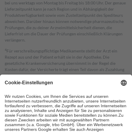
bei uns werktags von Montag bis Freitag bis 18:00 Uhr. Der genaue
Lieferzeitpunkt kann je nach Region und in Abhängigkeit der
Produktverfügbarkeit sowie vom Zustellzeitpunkt des Spediteurs
abweichen. Darüber hinaus können notwendige pharmazeutische
Prüfungen, die zu deiner Arzneimittelsicherheit dienen, die
Lieferfrist um die Dauer der Prüfungen einschließlich Klärungen
verlängern.
4
Für verschreibungspflichtige Medikamente stellt der Arzt ein
Rezept aus und der Patient erhält sie in der Apotheke. Die
gesetzliche Krankenversicherung übernimmt in der Regel die
Kosten dafür, der Versicherte trägt einen Teil davon als Zuzahlung
mit.
Grundsätzlich leisten Mitglieder Zuzahlungen in Höhe von zehn
Prozent des Abgabepreises,
mindestens
jedoch
fünf Euro
und
höchstens zehn Euro.
Es sind jedoch nie mehr als die tatsächlichen
Kosten der Leistung zu entrichten.
Diese Regeln gelten grundsätzlich auch für Online-Apotheken.
Bei Heilmitteln und häuslicher Krankenpflege beträgt die
Zuzahlung zehn Prozent der Kosten sowie zehn Euro je
Verordnung.
Um das Engagement der Versicherten für ihre eigene Gesundheit zu