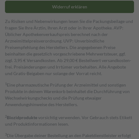
Widerruf erklären
Zu Risiken und Nebenwirkungen lesen Sie die Packungsbeilage und
fragen Sie Ihre Ärztin, Ihren Arzt oder in Ihrer Apotheke. AVP:
Üblicher Apothekenverkaufspreis berechnet nach der
Arzneimittelpreisverordnung. UVP: Unverbindliche
Preisempfehlung des Herstellers. Die angegebenen Preise
beinhalten die gesetzlich vorgeschriebene Mehrwertsteuer, ggf.
zzgl. 3,95 € Versandkosten. Ab 29,00 € Bestell­wert versand­kosten­
frei. Preisänderungen und Irrtümer vorbehalten. Alle Angebote
und Gratis-Beigaben nur solange der Vorrat reicht.
1
Eine pharmazeutische Prüfung der Arzneimittel und sonstigen
Produkte in deinem Warenkorb beinhaltet die Durchführung von
Wechselwirkungschecks und die Prüfung etwaiger
Anwendungshinweise des Herstellers.
2
Biozidprodukte
vorsichtig verwenden. Vor Gebrauch stets Etikett
und Produktinformationen lesen.
3
Die Übergabe deiner Bestellung an den Paketdienstleister erfolgt