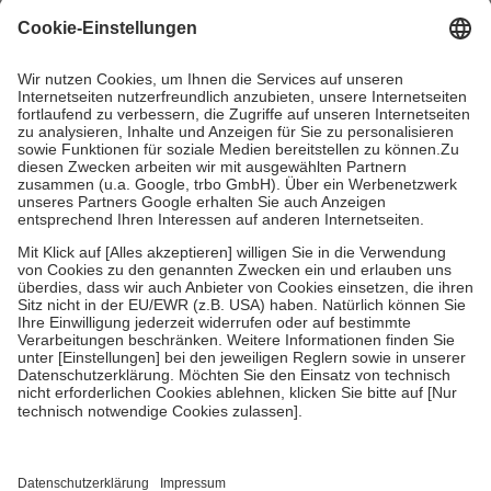
mit.
Grundsätzlich leisten Mitglieder Zuzahlungen in Höhe von zehn
Prozent des Abgabepreises,
mindestens
jedoch
fünf Euro
und
höchstens zehn Euro.
Es sind jedoch nie mehr als die tatsächlichen
Kosten der Leistung zu entrichten.
Diese Regeln gelten grundsätzlich auch für Online-Apotheken.
Bei Heilmitteln und häuslicher Krankenpflege beträgt die
Zuzahlung zehn Prozent der Kosten sowie zehn Euro je
Verordnung.
Um das Engagement der Versicherten für ihre eigene Gesundheit zu
stärken und die besondere Stellung der Familie zu unterstützen,
fallen
keine Zuzahlungen
an bei:
• Kindern und Jugendlichen bis zum vollendeten 18. Lebensjahr
mit Ausnahme der Fahrkosten
• Untersuchungen zur Vorsorge und Früherkennung, die von der
GKV getragen werden
• empfohlenen Schutzimpfungen
• Harn- und Blutteststreifen
Wir nutzen Trusted Shops als unabhängigen Dienstleister für die
Einholung von Bewertungen. Trusted Shops hat Maßnahmen
getroffen, um sicherzustellen, dass es sich um echte Bewertungen