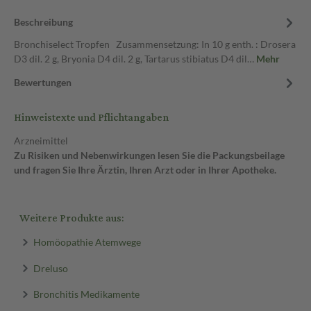
Beschreibung
Bronchiselect Tropfen Zusammensetzung: In 10 g enth. : Drosera
D3 dil. 2 g, Bryonia D4 dil. 2 g, Tartarus stibiatus D4 dil…
Mehr
Bewertungen
Hinweistexte und Pflichtangaben
Arzneimittel
Zu Risiken und Nebenwirkungen lesen Sie die Packungsbeilage
und fragen Sie Ihre Ärztin, Ihren Arzt oder in Ihrer Apotheke.
Weitere Produkte aus:
Homöopathie Atemwege
Dreluso
Bronchitis Medikamente