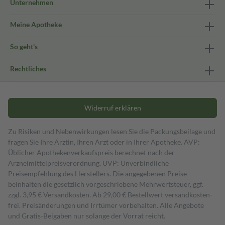
Unternehmen
Meine Apotheke
So geht's
Rechtliches
Widerruf erklären
Zu Risiken und Nebenwirkungen lesen Sie die Packungsbeilage und
fragen Sie Ihre Ärztin, Ihren Arzt oder in Ihrer Apotheke. AVP:
Üblicher Apothekenverkaufspreis berechnet nach der
Arzneimittelpreisverordnung. UVP: Unverbindliche
Preisempfehlung des Herstellers. Die angegebenen Preise
beinhalten die gesetzlich vorgeschriebene Mehrwertsteuer, ggf.
zzgl. 3,95 € Versandkosten. Ab 29,00 € Bestell­wert versand­kosten­
frei. Preisänderungen und Irrtümer vorbehalten. Alle Angebote
und Gratis-Beigaben nur solange der Vorrat reicht.