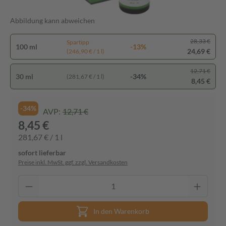
Abbildung kann abweichen
28,33 €
Spartipp
100 ml
-13%
24,69 €
(246,90 € / 1 l)
12,71 €
30 ml
-34%
(281,67 € / 1 l)
8,45 €
-34%
AVP:
12,71 €
8,45 €
281,67 € / 1 l
sofort lieferbar
Preise inkl. MwSt. ggf. zzgl. Versandkosten
In den Warenkorb