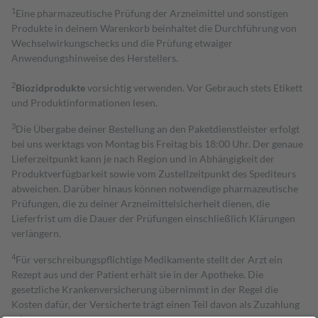
1
Eine pharmazeutische Prüfung der Arzneimittel und sonstigen
Produkte in deinem Warenkorb beinhaltet die Durchführung von
Wechselwirkungschecks und die Prüfung etwaiger
Anwendungshinweise des Herstellers.
2
Biozidprodukte
vorsichtig verwenden. Vor Gebrauch stets Etikett
und Produktinformationen lesen.
3
Die Übergabe deiner Bestellung an den Paketdienstleister erfolgt
bei uns werktags von Montag bis Freitag bis 18:00 Uhr. Der genaue
Lieferzeitpunkt kann je nach Region und in Abhängigkeit der
Produktverfügbarkeit sowie vom Zustellzeitpunkt des Spediteurs
abweichen. Darüber hinaus können notwendige pharmazeutische
Prüfungen, die zu deiner Arzneimittelsicherheit dienen, die
Lieferfrist um die Dauer der Prüfungen einschließlich Klärungen
verlängern.
4
Für verschreibungspflichtige Medikamente stellt der Arzt ein
Rezept aus und der Patient erhält sie in der Apotheke. Die
gesetzliche Krankenversicherung übernimmt in der Regel die
Kosten dafür, der Versicherte trägt einen Teil davon als Zuzahlung