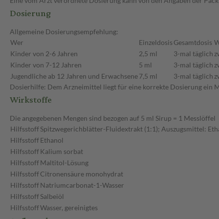
Eine vom Arzt verordnete Dosierung kann von den Angaben der Packun
Dosierung
Allgemeine Dosierungsempfehlung:
Wer
Einzeldosis
Gesamtdosis
W
Kinder von 2-6 Jahren
2,5 ml
3-mal täglich
z
Kinder von 7-12 Jahren
5 ml
3-mal täglich
z
Jugendliche ab 12 Jahren und Erwachsene
7,5 ml
3-mal täglich
z
Dosierhilfe: Dem Arzneimittel liegt für eine korrekte Dosierung ein M
Wirkstoffe
Die angegebenen Mengen sind bezogen auf 5 ml Sirup = 1 Messlöffel
Hilfsstoff
Spitzwegerichblätter-Fluidextrakt (1:1); Auszugsmittel: Et
Hilfsstoff
Ethanol
Hilfsstoff
Kalium sorbat
Hilfsstoff
Maltitol-Lösung
Hilfsstoff
Citronensäure monohydrat
Hilfsstoff
Natriumcarbonat-1-Wasser
Hilfsstoff
Salbeiöl
Hilfsstoff
Wasser, gereinigtes