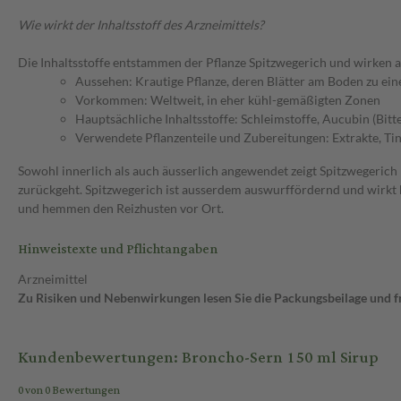
Wie wirkt der Inhaltsstoff des Arzneimittels?
Die Inhaltsstoffe entstammen der Pflanze Spitzwegerich und wirken al
Aussehen: Krautige Pflanze, deren Blätter am Boden zu ein
Vorkommen: Weltweit, in eher kühl-gemäßigten Zonen
Hauptsächliche Inhaltsstoffe: Schleimstoffe, Aucubin (Bitte
Verwendete Pflanzenteile und Zubereitungen: Extrakte, Tink
Sowohl innerlich als auch äusserlich angewendet zeigt Spitzwegerich
zurückgeht. Spitzwegerich ist ausserdem auswurffördernd und wirkt 
und hemmen den Reizhusten vor Ort.
Hinweistexte und Pflichtangaben
Arzneimittel
Zu Risiken und Nebenwirkungen lesen Sie die Packungsbeilage und fra
Kundenbewertungen: Broncho-Sern 150 ml Sirup
0 von 0 Bewertungen