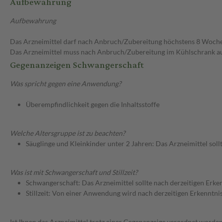
Aufbewahrung
Aufbewahrung
Das Arzneimittel darf nach Anbruch/Zubereitung höchstens 8 Woch
Das Arzneimittel muss nach Anbruch/Zubereitung im Kühlschrank 
Gegenanzeigen Schwangerschaft
Was spricht gegen eine Anwendung?
Überempfindlichkeit gegen die Inhaltsstoffe
Welche Altersgruppe ist zu beachten?
Säuglinge und Kleinkinder unter 2 Jahren: Das Arzneimittel soll
Was ist mit Schwangerschaft und Stillzeit?
Schwangerschaft: Das Arzneimittel sollte nach derzeitigen Erk
Stillzeit: Von einer Anwendung wird nach derzeitigen Erkenntniss
Ist Ihnen das Arzneimittel trotz einer Gegenanzeige verordnet worden