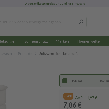
versandkostenfrei
ab 29 € und für E-Rezepte
letzungen
Sonnenschutz
Marken
Themenwelten
itzwegerich Produkte
Spitzwegerich Hustensaft
150 ml
(52,40 €
-34%
AVP:
11,97 €
7,86 €