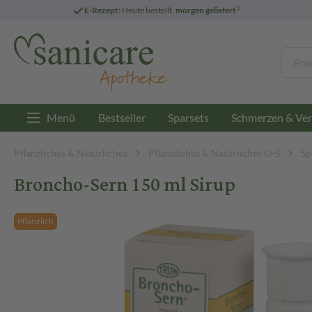
3
E-Rezept:
Heute bestellt,
morgen geliefert
Menü
Bestseller
Sparsets
Schmerzen & Ver
Pflanzliches & Natürliches
Pflanzliches & Natürliches O-S
Sp
Broncho-Sern 150 ml Sirup
Pflanzlich