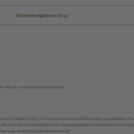
Darreichungsform: Sirup
n
 der Mund- und Rachenschleimhaut
aut-Schutzfilm fehlt, führen bereits kleinere Reizungen zu quälenden Hus
, die sich wie ein Schutzfilm über die entzündeten Schleimhäute im Mun
bhusten und wirkt entzündungshemmend.