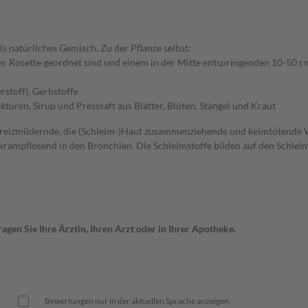
s natürliches Gemisch. Zu der Pflanze selbst:
er Rosette geordnet sind und einem in der Mitte entspringenden 10-50 cm
rstoff), Gerbstoffe
turen, Sirup und Presssaft aus Blätter, Blüten, Stängel und Kraut
 reizmildernde, die (Schleim-)Haut zusammenziehende und keimtötende Wi
krampflösend in den Bronchien. Die Schleimstoffe bilden auf den Schlei
gen Sie Ihre Ärztin, Ihren Arzt oder in Ihrer Apotheke.
Bewertungen nur in der aktuellen Sprache anzeigen.