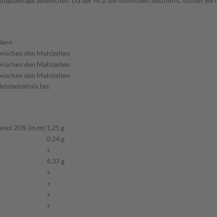
gsbeilage abweichen. Da der Arzt sie individuell abstimmt, sollten Si
ann
wischen den Mahlzeiten
wischen den Mahlzeiten
wischen den Mahlzeiten
essbehältnis bei.
hanol 20% (m/m)
1,25 g
0,24 g
+
4,37 g
+
+
+
+