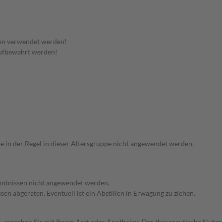
en verwendet werden!
aufbewahrt werden!
te in der Regel in dieser Altersgruppe nicht angewendet werden.
enntnissen nicht angewendet werden.
en abgeraten. Eventuell ist ein Abstillen in Erwägung zu ziehen.
, sprechen Sie mit Ihrem Arzt oder Apotheker. Der therapeutische Nutzen