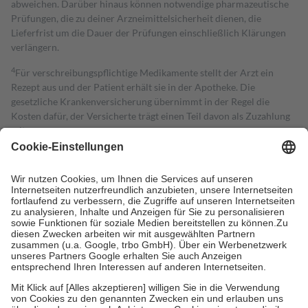
abweichen. Darüber hinaus können notwendige pharmazeutische
Prüfungen, die zu deiner Arzneimittelsicherheit dienen, die
Lieferfrist um die Dauer der Prüfungen einschließlich Klärungen
verlängern.
4
Für verschreibungspflichtige Medikamente stellt der Arzt ein
Rezept aus und der Patient erhält sie in der Apotheke. Die
gesetzliche Krankenversicherung übernimmt in der Regel die
Kosten dafür, der Versicherte trägt einen Teil davon als Zuzahlung
mit.
Grundsätzlich leisten Mitglieder Zuzahlungen in Höhe von zehn
Prozent des Abgabepreises,
mindestens
jedoch
fünf Euro
und
höchstens zehn Euro.
Es sind jedoch nie mehr als die tatsächlichen
Kosten der Leistung zu entrichten.
Diese Regeln gelten grundsätzlich auch für Online-Apotheken.
Bei Heilmitteln und häuslicher Krankenpflege beträgt die
Zuzahlung zehn Prozent der Kosten sowie zehn Euro je
Verordnung.
Um das Engagement der Versicherten für ihre eigene Gesundheit zu
stärken und die besondere Stellung der Familie zu unterstützen,
fallen
keine Zuzahlungen
an bei:
• Kindern und Jugendlichen bis zum vollendeten 18. Lebensjahr