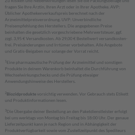
Zu Risiken und Nebenwirkungen lesen Sie die Packungsbeilage und
fragen Sie Ihre Ärztin, Ihren Arzt oder in Ihrer Apotheke. AVP:
Üblicher Apothekenverkaufspreis berechnet nach der
Arzneimittelpreisverordnung. UVP: Unverbindliche
Preisempfehlung des Herstellers. Die angegebenen Preise
beinhalten die gesetzlich vorgeschriebene Mehrwertsteuer, ggf.
zzgl. 3,95 € Versandkosten. Ab 29,00 € Bestell­wert versand­kosten­
frei. Preisänderungen und Irrtümer vorbehalten. Alle Angebote
und Gratis-Beigaben nur solange der Vorrat reicht.
1
Eine pharmazeutische Prüfung der Arzneimittel und sonstigen
Produkte in deinem Warenkorb beinhaltet die Durchführung von
Wechselwirkungschecks und die Prüfung etwaiger
Anwendungshinweise des Herstellers.
2
Biozidprodukte
vorsichtig verwenden. Vor Gebrauch stets Etikett
und Produktinformationen lesen.
3
Die Übergabe deiner Bestellung an den Paketdienstleister erfolgt
bei uns werktags von Montag bis Freitag bis 18:00 Uhr. Der genaue
Lieferzeitpunkt kann je nach Region und in Abhängigkeit der
Produktverfügbarkeit sowie vom Zustellzeitpunkt des Spediteurs