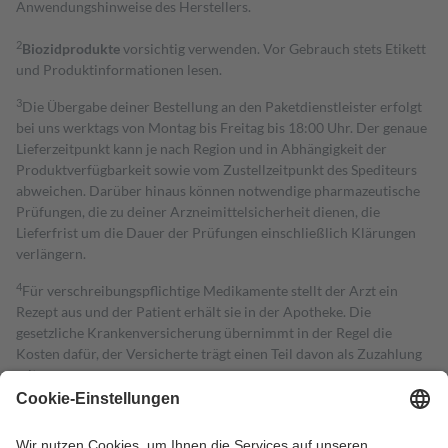
Anwendungshinweise des Herstellers.
2
Biozidprodukte
vorsichtig verwenden. Vor Gebrauch stets Etikett
und Produktinformationen lesen.
3
Die Übergabe deiner Bestellung an den Paketdienstleister erfolgt
bei uns werktags von Montag bis Freitag bis 18:00 Uhr. Der genaue
Lieferzeitpunkt kann je nach Region und in Abhängigkeit der
Produktverfügbarkeit sowie vom Zustellzeitpunkt des Spediteurs
abweichen. Darüber hinaus können notwendige pharmazeutische
Prüfungen, die zu deiner Arzneimittelsicherheit dienen, die
Lieferfrist um die Dauer der Prüfungen einschließlich Klärungen
verlängern.
4
Für verschreibungspflichtige Medikamente stellt der Arzt ein
Rezept aus und der Patient erhält sie in der Apotheke. Die
gesetzliche Krankenversicherung übernimmt in der Regel die
Kosten dafür, der Versicherte trägt einen Teil davon als Zuzahlung
mit.
Grundsätzlich leisten Mitglieder Zuzahlungen in Höhe von zehn
Prozent des Abgabepreises,
mindestens
jedoch
fünf Euro
und
höchstens zehn Euro.
Es sind jedoch nie mehr als die tatsächlichen