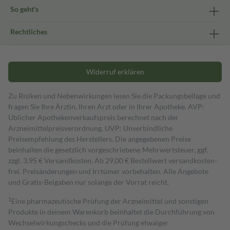
So geht's
Rechtliches
Widerruf erklären
Zu Risiken und Nebenwirkungen lesen Sie die Packungsbeilage und
fragen Sie Ihre Ärztin, Ihren Arzt oder in Ihrer Apotheke. AVP:
Üblicher Apothekenverkaufspreis berechnet nach der
Arzneimittelpreisverordnung. UVP: Unverbindliche
Preisempfehlung des Herstellers. Die angegebenen Preise
beinhalten die gesetzlich vorgeschriebene Mehrwertsteuer, ggf.
zzgl. 3,95 € Versandkosten. Ab 29,00 € Bestell­wert versand­kosten­
frei. Preisänderungen und Irrtümer vorbehalten. Alle Angebote
und Gratis-Beigaben nur solange der Vorrat reicht.
1
Eine pharmazeutische Prüfung der Arzneimittel und sonstigen
Produkte in deinem Warenkorb beinhaltet die Durchführung von
Wechselwirkungschecks und die Prüfung etwaiger