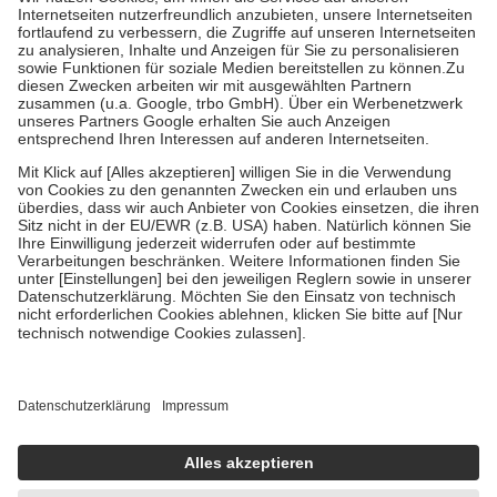
Kosten der Leistung zu entrichten.
Diese Regeln gelten grundsätzlich auch für Online-Apotheken.
Bei Heilmitteln und häuslicher Krankenpflege beträgt die
Zuzahlung zehn Prozent der Kosten sowie zehn Euro je
Verordnung.
Um das Engagement der Versicherten für ihre eigene Gesundheit zu
stärken und die besondere Stellung der Familie zu unterstützen,
fallen
keine Zuzahlungen
an bei:
• Kindern und Jugendlichen bis zum vollendeten 18. Lebensjahr
mit Ausnahme der Fahrkosten
• Untersuchungen zur Vorsorge und Früherkennung, die von der
GKV getragen werden
• empfohlenen Schutzimpfungen
• Harn- und Blutteststreifen
Wir nutzen Trusted Shops als unabhängigen Dienstleister für die
Einholung von Bewertungen. Trusted Shops hat Maßnahmen
getroffen, um sicherzustellen, dass es sich um echte Bewertungen
handelt. Mehr Informationen findest du hier:
https://help.etrusted.com/hc/de/articles/4419944605341
Einige Bilder und Inhalte wurden unter Zuhilfenahme künstlicher