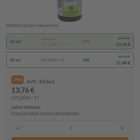
Abbildung kann abweichen
19,36 €
Spartipp
50 ml
-29%
13,76 €
(275,20 € / 1 l)
11,96 €
20 ml
-4%
(574,00 € / 1 l)
11,48 €
-29%
AVP:
19,36 €
13,76 €
275,20 € / 1 l
sofort lieferbar
Preise inkl. MwSt. ggf. zzgl. Versandkosten