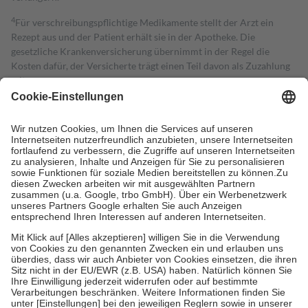
4
Für verschreibungspflichtige Medikamente stellt der Arzt ein
Rezept aus und der Patient erhält sie in der Apotheke. Die
gesetzliche Krankenversicherung übernimmt in der Regel die
Kosten dafür, der Versicherte trägt einen Teil davon als Zuzahlung
mit.
Grundsätzlich leisten Mitglieder Zuzahlungen in Höhe von zehn
Prozent des Abgabepreises,
mindestens
jedoch
fünf Euro
und
höchstens zehn Euro.
Es sind jedoch nie mehr als die tatsächlichen
Kosten der Leistung zu entrichten.
Diese Regeln gelten grundsätzlich auch für Online-Apotheken.
Bei Heilmitteln und häuslicher Krankenpflege beträgt die
Zuzahlung zehn Prozent der Kosten sowie zehn Euro je
Verordnung.
Um das Engagement der Versicherten für ihre eigene Gesundheit zu
stärken und die besondere Stellung der Familie zu unterstützen,
fallen
keine Zuzahlungen
an bei:
• Kindern und Jugendlichen bis zum vollendeten 18. Lebensjahr
mit Ausnahme der Fahrkosten
• Untersuchungen zur Vorsorge und Früherkennung, die von der
GKV getragen werden