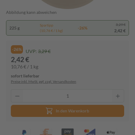
Abbildung kann abweichen
3,29 €
Spartipp
225 g
-26%
2,42 €
(10,76 € / 1 kg)
-26%
UVP:
3,29 €
2,42 €
10,76 € / 1 kg
sofort lieferbar
Preise inkl. MwSt. ggf. zzgl. Versandkosten
In den Warenkorb