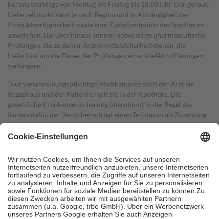
bei uns werktags von Montag bis Freitag bis 18:00 Uhr. Der genaue
Lieferzeitpunkt kann je nach Region und in Abhängigkeit der
Produktverfügbarkeit sowie vom Zustellzeitpunkt des Spediteurs
abweichen. Darüber hinaus können notwendige pharmazeutische
Prüfungen, die zu deiner Arzneimittelsicherheit dienen, die
Lieferfrist um die Dauer der Prüfungen einschließlich Klärungen
verlängern.
4
Für verschreibungspflichtige Medikamente stellt der Arzt ein
Rezept aus und der Patient erhält sie in der Apotheke. Die
gesetzliche Krankenversicherung übernimmt in der Regel die
Kosten dafür, der Versicherte trägt einen Teil davon als Zuzahlung
mit.
Grundsätzlich leisten Mitglieder Zuzahlungen in Höhe von zehn
Prozent des Abgabepreises,
mindestens
jedoch
fünf Euro
und
höchstens zehn Euro.
Es sind jedoch nie mehr als die tatsächlichen
Kosten der Leistung zu entrichten.
Diese Regeln gelten grundsätzlich auch für Online-Apotheken.
Bei Heilmitteln und häuslicher Krankenpflege beträgt die
Zuzahlung zehn Prozent der Kosten sowie zehn Euro je
Verordnung.
Um das Engagement der Versicherten für ihre eigene Gesundheit zu