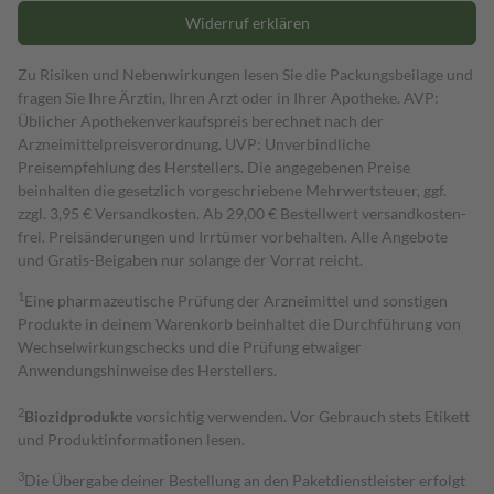
Widerruf erklären
Zu Risiken und Nebenwirkungen lesen Sie die Packungsbeilage und
fragen Sie Ihre Ärztin, Ihren Arzt oder in Ihrer Apotheke. AVP:
Üblicher Apothekenverkaufspreis berechnet nach der
Arzneimittelpreisverordnung. UVP: Unverbindliche
Preisempfehlung des Herstellers. Die angegebenen Preise
beinhalten die gesetzlich vorgeschriebene Mehrwertsteuer, ggf.
zzgl. 3,95 € Versandkosten. Ab 29,00 € Bestell­wert versand­kosten­
frei. Preisänderungen und Irrtümer vorbehalten. Alle Angebote
und Gratis-Beigaben nur solange der Vorrat reicht.
1
Eine pharmazeutische Prüfung der Arzneimittel und sonstigen
Produkte in deinem Warenkorb beinhaltet die Durchführung von
Wechselwirkungschecks und die Prüfung etwaiger
Anwendungshinweise des Herstellers.
2
Biozidprodukte
vorsichtig verwenden. Vor Gebrauch stets Etikett
und Produktinformationen lesen.
3
Die Übergabe deiner Bestellung an den Paketdienstleister erfolgt