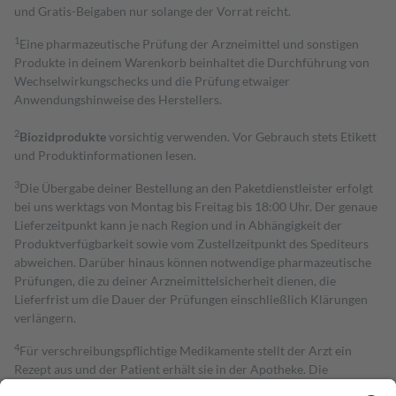
und Gratis-Beigaben nur solange der Vorrat reicht.
1
Eine pharmazeutische Prüfung der Arzneimittel und sonstigen
Produkte in deinem Warenkorb beinhaltet die Durchführung von
Wechselwirkungschecks und die Prüfung etwaiger
Anwendungshinweise des Herstellers.
2
Biozidprodukte
vorsichtig verwenden. Vor Gebrauch stets Etikett
und Produktinformationen lesen.
3
Die Übergabe deiner Bestellung an den Paketdienstleister erfolgt
bei uns werktags von Montag bis Freitag bis 18:00 Uhr. Der genaue
Lieferzeitpunkt kann je nach Region und in Abhängigkeit der
Produktverfügbarkeit sowie vom Zustellzeitpunkt des Spediteurs
abweichen. Darüber hinaus können notwendige pharmazeutische
Prüfungen, die zu deiner Arzneimittelsicherheit dienen, die
Lieferfrist um die Dauer der Prüfungen einschließlich Klärungen
verlängern.
4
Für verschreibungspflichtige Medikamente stellt der Arzt ein
Rezept aus und der Patient erhält sie in der Apotheke. Die
gesetzliche Krankenversicherung übernimmt in der Regel die