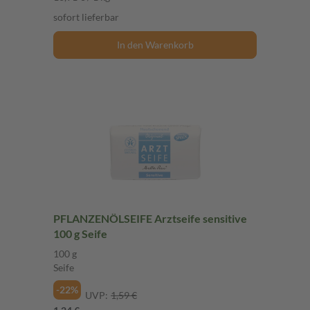
sofort lieferbar
In den Warenkorb
PFLANZENÖLSEIFE Arztseife sensitive
100 g Seife
100 g
Seife
-22%
UVP:
1,59 €