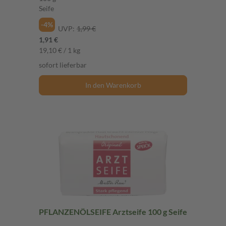
Seife
-4%
UVP:
1,99 €
1,91 €
19,10 € / 1 kg
sofort lieferbar
In den Warenkorb
PFLANZENÖLSEIFE Arztseife 100 g Seife