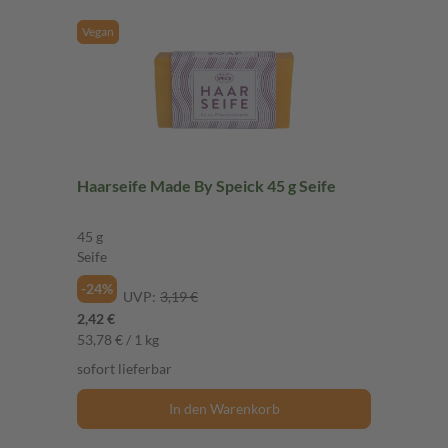
Vegan
Haarseife Made By Speick 45 g Seife
45 g
Seife
-24%
UVP:
3,19 €
2,42 €
53,78 € / 1 kg
sofort lieferbar
In den Warenkorb