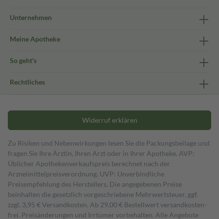
Unternehmen
Meine Apotheke
So geht's
Rechtliches
Widerruf erklären
Zu Risiken und Nebenwirkungen lesen Sie die Packungsbeilage und
fragen Sie Ihre Ärztin, Ihren Arzt oder in Ihrer Apotheke. AVP:
Üblicher Apothekenverkaufspreis berechnet nach der
Arzneimittelpreisverordnung. UVP: Unverbindliche
Preisempfehlung des Herstellers. Die angegebenen Preise
beinhalten die gesetzlich vorgeschriebene Mehrwertsteuer, ggf.
zzgl. 3,95 € Versandkosten. Ab 29,00 € Bestell­wert versand­kosten­
frei. Preisänderungen und Irrtümer vorbehalten. Alle Angebote