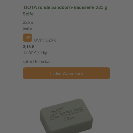
TJOTA runde Sanddorn-Badeseife 225 g
Seife
225 g
Seife
-4%
UVP:
3,29 €
3,15 €
14,00 € / 1 kg
sofort lieferbar
In den Warenkorb