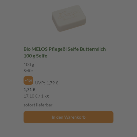
Bio MELOS Pflegeöl Seife Buttermilch
100 g Seife
100 g
Seife
-4%
UVP:
1,79 €
1,71 €
17,10 € / 1 kg
sofort lieferbar
In den Warenkorb