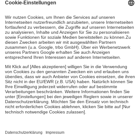
Kosten dafür, der Versicherte trägt einen Teil davon als Zuzahlung
mit.
Grundsätzlich leisten Mitglieder Zuzahlungen in Höhe von zehn
Prozent des Abgabepreises,
mindestens
jedoch
fünf Euro
und
höchstens zehn Euro.
Es sind jedoch nie mehr als die tatsächlichen
Kosten der Leistung zu entrichten.
Diese Regeln gelten grundsätzlich auch für Online-Apotheken.
Bei Heilmitteln und häuslicher Krankenpflege beträgt die
Zuzahlung zehn Prozent der Kosten sowie zehn Euro je
Verordnung.
Um das Engagement der Versicherten für ihre eigene Gesundheit zu
stärken und die besondere Stellung der Familie zu unterstützen,
fallen
keine Zuzahlungen
an bei:
• Kindern und Jugendlichen bis zum vollendeten 18. Lebensjahr
mit Ausnahme der Fahrkosten
• Untersuchungen zur Vorsorge und Früherkennung, die von der
GKV getragen werden
• empfohlenen Schutzimpfungen
• Harn- und Blutteststreifen
Wir nutzen Trusted Shops als unabhängigen Dienstleister für die
Einholung von Bewertungen. Trusted Shops hat Maßnahmen