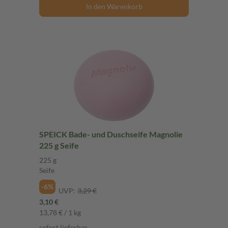
In den Warenkorb
SPEICK Bade- und Duschseife Magnolie
225 g Seife
225 g
Seife
-6%
UVP:
3,29 €
3,10 €
13,78 € / 1 kg
sofort lieferbar