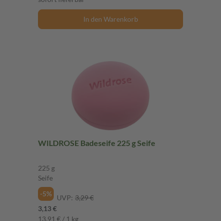
In den Warenkorb
WILDROSE Badeseife 225 g Seife
225 g
Seife
-5%
UVP:
3,29 €
3,13 €
13,91 € / 1 kg