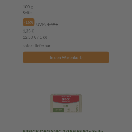
100 g
Seife
-16%
UVP:
1,49 €
1,25 €
12,50 € / 1 kg
sofort lieferbar
In den Warenkorb
SPEICK ORGANIC 3.0 SEIFE 80 g Seife