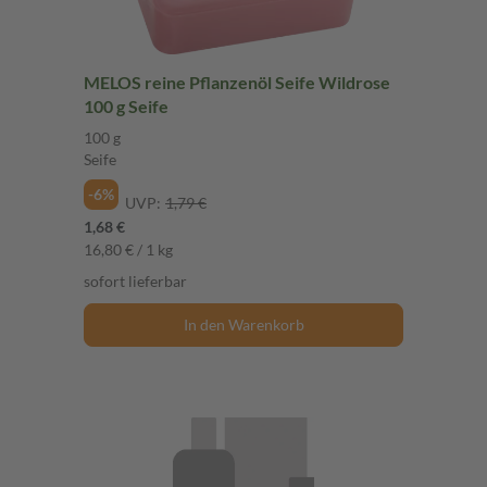
MELOS reine Pflanzenöl Seife Wildrose
100 g Seife
100 g
Seife
-6%
UVP:
1,79 €
1,68 €
16,80 € / 1 kg
sofort lieferbar
In den Warenkorb