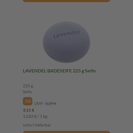
LAVENDEL BADESEIFE 225 g Seife
225 g
Seife
-5%
UVP:
3,29 €
3,11 €
13,82 € / 1 kg
sofort lieferbar