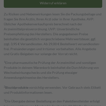
Widerruf erklären
Zu Risiken und Nebenwirkungen lesen Sie die Packungsbeilage und
fragen Sie Ihre Ärztin, Ihren Arzt oder in Ihrer Apotheke. AVP:
Üblicher Apothekenverkaufspreis berechnet nach der
Arzneimittelpreisverordnung. UVP: Unverbindliche
Preisempfehlung des Herstellers. Die angegebenen Preise
beinhalten die gesetzlich vorgeschriebene Mehrwertsteuer, ggf.
zzgl. 3,95 € Versandkosten. Ab 29,00 € Bestell­wert versand­kosten­
frei. Preisänderungen und Irrtümer vorbehalten. Alle Angebote
und Gratis-Beigaben nur solange der Vorrat reicht.
1
Eine pharmazeutische Prüfung der Arzneimittel und sonstigen
Produkte in deinem Warenkorb beinhaltet die Durchführung von
Wechselwirkungschecks und die Prüfung etwaiger
Anwendungshinweise des Herstellers.
2
Biozidprodukte
vorsichtig verwenden. Vor Gebrauch stets Etikett
und Produktinformationen lesen.
3
Die Übergabe deiner Bestellung an den Paketdienstleister erfolgt