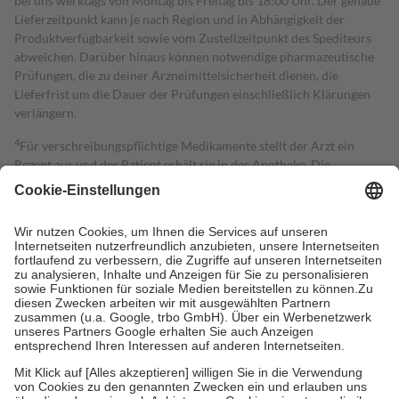
bei uns werktags von Montag bis Freitag bis 18:00 Uhr. Der genaue
Lieferzeitpunkt kann je nach Region und in Abhängigkeit der
Produktverfügbarkeit sowie vom Zustellzeitpunkt des Spediteurs
abweichen. Darüber hinaus können notwendige pharmazeutische
Prüfungen, die zu deiner Arzneimittelsicherheit dienen, die
Lieferfrist um die Dauer der Prüfungen einschließlich Klärungen
verlängern.
4
Für verschreibungspflichtige Medikamente stellt der Arzt ein
Rezept aus und der Patient erhält sie in der Apotheke. Die
gesetzliche Krankenversicherung übernimmt in der Regel die
Kosten dafür, der Versicherte trägt einen Teil davon als Zuzahlung
mit.
Grundsätzlich leisten Mitglieder Zuzahlungen in Höhe von zehn
Prozent des Abgabepreises,
mindestens
jedoch
fünf Euro
und
höchstens zehn Euro.
Es sind jedoch nie mehr als die tatsächlichen
Kosten der Leistung zu entrichten.
Diese Regeln gelten grundsätzlich auch für Online-Apotheken.
Bei Heilmitteln und häuslicher Krankenpflege beträgt die
Zuzahlung zehn Prozent der Kosten sowie zehn Euro je
Verordnung.
Um das Engagement der Versicherten für ihre eigene Gesundheit zu