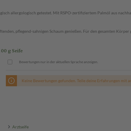
ogisch allergologisch getestet. Mit RSPO-zertifiziertem Palmöl aus nach
tenden, pflegend-sahnigen Schaum genießen. Für den gesamten Körper g
0 g Seife
Bewertungen nur in der aktuellen Sprache anzeigen.
Keine Bewertungen gefunden. Teile deine Erfahrungen mit a
Arztseife