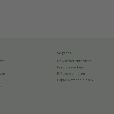
e
So geht's
nto
Newsletter anfordern
Freunde werben
gen
E-Rezept einlösen
Papier Rezept einlösen
g