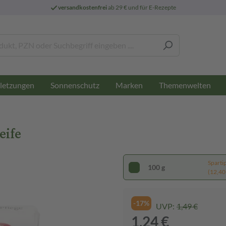
versandkostenfrei
ab 29 € und für E-Rezepte
letzungen
Sonnenschutz
Marken
Themenwelten
eife
Sparti
100 g
(12,40 
-17%
UVP:
1,49 €
1,24 €