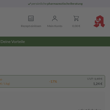
persönliche
pharmazeutische Beratung
Rezept einlösen
Mein Konto
0,00 €
Deine Vorteile
UVP:
1,49 €
pp
-17%
1,24 €
€ / 1 kg)