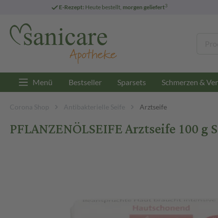
3
E-Rezept:
Heute bestellt,
morgen geliefert
Menü
Bestseller
Sparsets
Schmerzen & Ver
Corona Shop
Antibakterielle Seife
Arztseife
PFLANZENÖLSEIFE Arztseife 100 g S