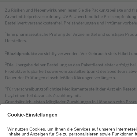
Zu Risiken und Nebenwirkungen lesen Sie die Packungsbeilage und fra
Arzneimittelpreisverordnung. UVP: Unverbindliche Preisempfehlung de
Bestell­wert versand­kosten­frei. Preisänderungen und Irrtümer vorbeh
1
Eine pharmazeutische Prüfung der Arzneimittel und sonstigen Pro
Herstellers.
2
Biozidprodukte
vorsichtig verwenden. Vor Gebrauch stets Etikett u
3
Die Übergabe deiner Bestellung an den Paketdienstleister erfolgt bei
Produktverfügbarkeit sowie vom Zustellzeitpunkt des Spediteurs abwe
Dauer der Prüfungen einschließlich Klärungen verlängern.
4
Für verschreibungspflichtige Medikamente stellt der Arzt ein Rezept 
trägt einen Teil davon als Zuzahlung mit.
Grundsätzlich leisten Mitglieder Zuzahlungen in Höhe von zehn Proz
zu entrichten.
Diese Regeln gelten grundsätzlich auch für Online-Apotheken.
Bei Heilmitteln und häuslicher Krankenpflege beträgt die Zuzahlung 
Um das Engagement der Versicherten für ihre eigene Gesundheit zu stä
• Kindern und Jugendlichen bis zum vollendeten 18. Lebensjahr mit