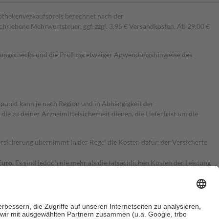
pothekenverkaufspreis berechnet nach der
hriebene Mehrwertsteuer, ggf. zzgl. 3,95 € Versandkosten. Ab 29,00 €
kungschecks und die Prüfung etwaiger Anwendungshinweise des
itpunkt kann je nach Region und in Abhängigkeit der
 zu deiner Arzneimittelsicherheit dienen, die Lieferfrist um die
ersicherung übernimmt in der Regel die Kosten dafür, der Versicherte
Euro.
Es sind jedoch nie mehr als die tatsächlichen Kosten der Leistung
e Zuzahlungen
an bei: