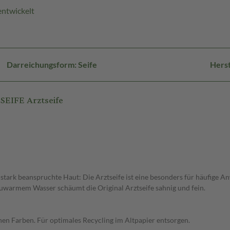
entwickelt
Darreichungsform: Seife
Herst
EIFE Arztseife
tark beanspruchte Haut: Die Arztseife ist eine besonders für häufige A
auwarmem Wasser schäumt die Original Arztseife sahnig und fein.
hen Farben. Für optimales Recycling im Altpapier entsorgen.