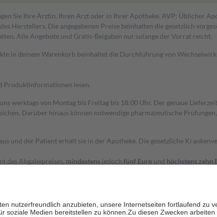
gen Sie Ihre Ärztin, Ihren Arzt oder in Ihrer Apotheke. AVP: Üblicher A
s Herstellers. Die angegebenen Preise beinhalten die gesetzlich vorgesc
alten. Alle Angebote und Gratis-Beigaben nur solange der Vorrat reicht.
dukte in deinem Warenkorb beinhaltet die Durchführung von Wechselwir
nd Produktinformationen lesen.
 uns werktags von Montag bis Freitag bis 18:00 Uhr. Der genaue Lieferze
ichen. Darüber hinaus können notwendige pharmazeutische Prüfungen, die
aus und der Patient erhält sie in der Apotheke. Die gesetzliche Krankenv
ent des Abgabepreises,
mindestens
jedoch
fünf Euro
und
höchstens zehn 
zehn Prozent der Kosten sowie zehn Euro je Verordnung.
rken und die besondere Stellung der Familie zu unterstützen, fallen
kein
 Ausnahme der Fahrkosten