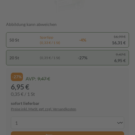
Abbildung kann abweichen
16,99 €
Spartipp
50 St
-4%
16,31 €
(0,33 € / 1 St)
9,47 €
20 St
-27%
(0,35 € / 1 St)
6,95 €
-27%
AVP:
9,47 €
6,95 €
0,35 € / 1 St
sofort lieferbar
Preise inkl. MwSt. ggf. zzgl. Versandkosten