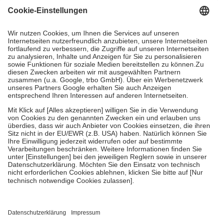
Grundsätzlich leisten Mitglieder Zuzahlungen in Höhe von zehn
Prozent des Abgabepreises,
mindestens
jedoch
fünf Euro
und
höchstens zehn Euro.
Es sind jedoch nie mehr als die tatsächlichen
Kosten der Leistung zu entrichten.
Diese Regeln gelten grundsätzlich auch für Online-Apotheken.
Bei Heilmitteln und häuslicher Krankenpflege beträgt die
Zuzahlung zehn Prozent der Kosten sowie zehn Euro je
Verordnung.
Um das Engagement der Versicherten für ihre eigene Gesundheit zu
stärken und die besondere Stellung der Familie zu unterstützen,
fallen
keine Zuzahlungen
an bei:
• Kindern und Jugendlichen bis zum vollendeten 18. Lebensjahr
mit Ausnahme der Fahrkosten
• Untersuchungen zur Vorsorge und Früherkennung, die von der
GKV getragen werden
• empfohlenen Schutzimpfungen
• Harn- und Blutteststreifen
Wir nutzen Trusted Shops als unabhängigen Dienstleister für die
Einholung von Bewertungen. Trusted Shops hat Maßnahmen
getroffen, um sicherzustellen, dass es sich um echte Bewertungen