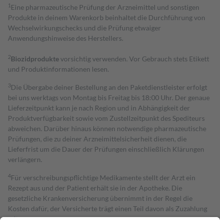
1
Eine pharmazeutische Prüfung der Arzneimittel und sonstigen
Produkte in deinem Warenkorb beinhaltet die Durchführung von
Wechselwirkungschecks und die Prüfung etwaiger
Anwendungshinweise des Herstellers.
2
Biozidprodukte
vorsichtig verwenden. Vor Gebrauch stets Etikett
und Produktinformationen lesen.
3
Die Übergabe deiner Bestellung an den Paketdienstleister erfolgt
bei uns werktags von Montag bis Freitag bis 18:00 Uhr. Der genaue
Lieferzeitpunkt kann je nach Region und in Abhängigkeit der
Produktverfügbarkeit sowie vom Zustellzeitpunkt des Spediteurs
abweichen. Darüber hinaus können notwendige pharmazeutische
Prüfungen, die zu deiner Arzneimittelsicherheit dienen, die
Lieferfrist um die Dauer der Prüfungen einschließlich Klärungen
verlängern.
4
Für verschreibungspflichtige Medikamente stellt der Arzt ein
Rezept aus und der Patient erhält sie in der Apotheke. Die
gesetzliche Krankenversicherung übernimmt in der Regel die
Kosten dafür, der Versicherte trägt einen Teil davon als Zuzahlung
mit.