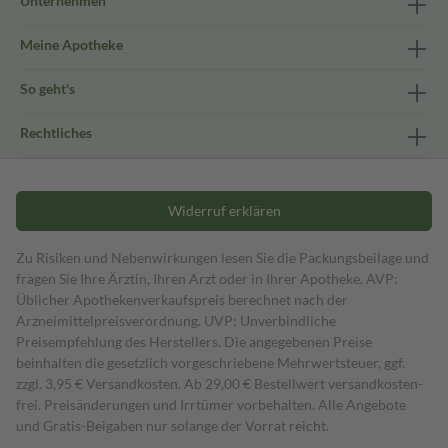
Unternehmen
Meine Apotheke
So geht's
Rechtliches
Widerruf erklären
Zu Risiken und Nebenwirkungen lesen Sie die Packungsbeilage und
fragen Sie Ihre Ärztin, Ihren Arzt oder in Ihrer Apotheke. AVP:
Üblicher Apothekenverkaufspreis berechnet nach der
Arzneimittelpreisverordnung. UVP: Unverbindliche
Preisempfehlung des Herstellers. Die angegebenen Preise
beinhalten die gesetzlich vorgeschriebene Mehrwertsteuer, ggf.
zzgl. 3,95 € Versandkosten. Ab 29,00 € Bestell­wert versand­kosten­
frei. Preisänderungen und Irrtümer vorbehalten. Alle Angebote
und Gratis-Beigaben nur solange der Vorrat reicht.