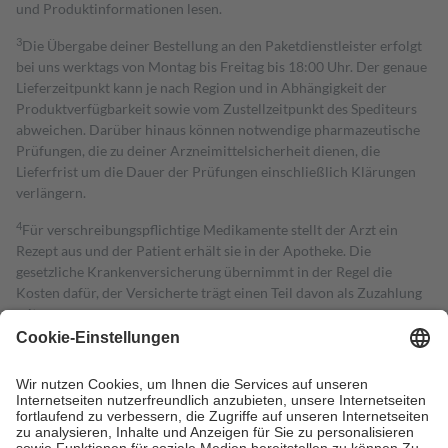
und Produktinformationen lesen.
3
Die Übergabe deiner Bestellung an den Paketdienstleister erfolgt
bei uns werktags von Montag bis Freitag bis 18:00 Uhr. Der genaue
Lieferzeitpunkt kann je nach Region und in Abhängigkeit der
Produktverfügbarkeit sowie vom Zustellzeitpunkt des Spediteurs
abweichen. Darüber hinaus können notwendige pharmazeutische
Prüfungen, die zu deiner Arzneimittelsicherheit dienen, die
Lieferfrist um die Dauer der Prüfungen einschließlich Klärungen
verlängern.
4
Für verschreibungspflichtige Medikamente stellt der Arzt ein
Rezept aus und der Patient erhält sie in der Apotheke. Die
gesetzliche Krankenversicherung übernimmt in der Regel die
Kosten dafür, der Versicherte trägt einen Teil davon als Zuzahlung
mit.
Grundsätzlich leisten Mitglieder Zuzahlungen in Höhe von zehn
Prozent des Abgabepreises,
mindestens
jedoch
fünf Euro
und
höchstens zehn Euro.
Es sind jedoch nie mehr als die tatsächlichen
Kosten der Leistung zu entrichten.
Diese Regeln gelten grundsätzlich auch für Online-Apotheken.
Bei Heilmitteln und häuslicher Krankenpflege beträgt die