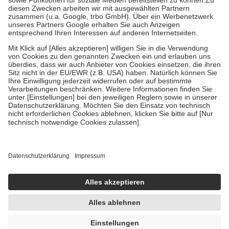
Zuzahlung zehn Prozent der Kosten sowie zehn Euro je
Verordnung.
Um das Engagement der Versicherten für ihre eigene Gesundheit zu
stärken und die besondere Stellung der Familie zu unterstützen,
fallen
keine Zuzahlungen
an bei:
• Kindern und Jugendlichen bis zum vollendeten 18. Lebensjahr
mit Ausnahme der Fahrkosten
• Untersuchungen zur Vorsorge und Früherkennung, die von der
GKV getragen werden
• empfohlenen Schutzimpfungen
• Harn- und Blutteststreifen
Wir nutzen Trusted Shops als unabhängigen Dienstleister für die
Einholung von Bewertungen. Trusted Shops hat Maßnahmen
getroffen, um sicherzustellen, dass es sich um echte Bewertungen
handelt. Mehr Informationen findest du hier:
https://help.etrusted.com/hc/de/articles/4419944605341
Einige Bilder und Inhalte wurden unter Zuhilfenahme künstlicher
Intelligenz erstellt.