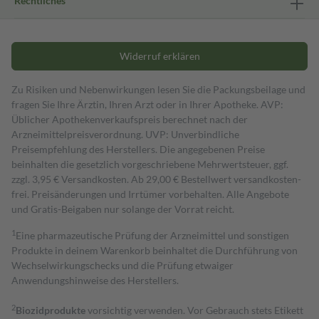
Rechtliches
Widerruf erklären
Zu Risiken und Nebenwirkungen lesen Sie die Packungsbeilage und
fragen Sie Ihre Ärztin, Ihren Arzt oder in Ihrer Apotheke. AVP:
Üblicher Apothekenverkaufspreis berechnet nach der
Arzneimittelpreisverordnung. UVP: Unverbindliche
Preisempfehlung des Herstellers. Die angegebenen Preise
beinhalten die gesetzlich vorgeschriebene Mehrwertsteuer, ggf.
zzgl. 3,95 € Versandkosten. Ab 29,00 € Bestell­wert versand­kosten­
frei. Preisänderungen und Irrtümer vorbehalten. Alle Angebote
und Gratis-Beigaben nur solange der Vorrat reicht.
1
Eine pharmazeutische Prüfung der Arzneimittel und sonstigen
Produkte in deinem Warenkorb beinhaltet die Durchführung von
Wechselwirkungschecks und die Prüfung etwaiger
Anwendungshinweise des Herstellers.
2
Biozidprodukte
vorsichtig verwenden. Vor Gebrauch stets Etikett