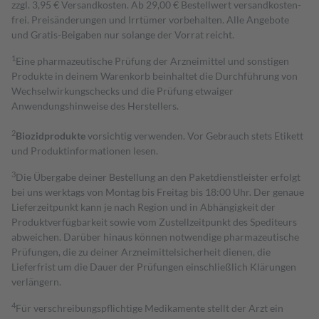
zzgl. 3,95 € Versandkosten. Ab 29,00 € Bestell­wert versand­kosten­
frei. Preisänderungen und Irrtümer vorbehalten. Alle Angebote
und Gratis-Beigaben nur solange der Vorrat reicht.
1
Eine pharmazeutische Prüfung der Arzneimittel und sonstigen
Produkte in deinem Warenkorb beinhaltet die Durchführung von
Wechselwirkungschecks und die Prüfung etwaiger
Anwendungshinweise des Herstellers.
2
Biozidprodukte
vorsichtig verwenden. Vor Gebrauch stets Etikett
und Produktinformationen lesen.
3
Die Übergabe deiner Bestellung an den Paketdienstleister erfolgt
bei uns werktags von Montag bis Freitag bis 18:00 Uhr. Der genaue
Lieferzeitpunkt kann je nach Region und in Abhängigkeit der
Produktverfügbarkeit sowie vom Zustellzeitpunkt des Spediteurs
abweichen. Darüber hinaus können notwendige pharmazeutische
Prüfungen, die zu deiner Arzneimittelsicherheit dienen, die
Lieferfrist um die Dauer der Prüfungen einschließlich Klärungen
verlängern.
4
Für verschreibungspflichtige Medikamente stellt der Arzt ein