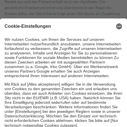
Rezept aus und der Patient erhält sie in der Apotheke. Die
gesetzliche Krankenversicherung übernimmt in der Regel die
Kosten dafür, der Versicherte trägt einen Teil davon als Zuzahlung
mit.
Grundsätzlich leisten Mitglieder Zuzahlungen in Höhe von zehn
Prozent des Abgabepreises,
mindestens
jedoch
fünf Euro
und
höchstens zehn Euro.
Es sind jedoch nie mehr als die tatsächlichen
Kosten der Leistung zu entrichten.
Diese Regeln gelten grundsätzlich auch für Online-Apotheken.
Bei Heilmitteln und häuslicher Krankenpflege beträgt die
Zuzahlung zehn Prozent der Kosten sowie zehn Euro je
Verordnung.
Um das Engagement der Versicherten für ihre eigene Gesundheit zu
stärken und die besondere Stellung der Familie zu unterstützen,
fallen
keine Zuzahlungen
an bei:
• Kindern und Jugendlichen bis zum vollendeten 18. Lebensjahr
mit Ausnahme der Fahrkosten
• Untersuchungen zur Vorsorge und Früherkennung, die von der
GKV getragen werden
• empfohlenen Schutzimpfungen
• Harn- und Blutteststreifen