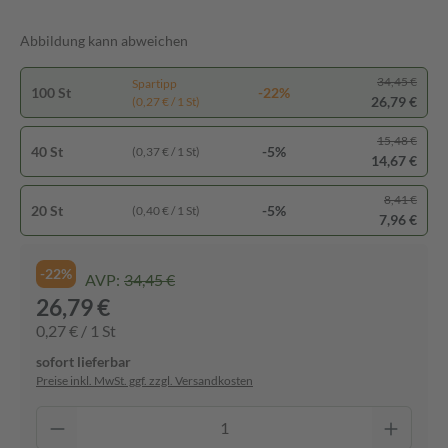
Abbildung kann abweichen
34,45 €
Spartipp
100 St
-22%
26,79 €
(0,27 € / 1 St)
15,48 €
40 St
-5%
(0,37 € / 1 St)
14,67 €
8,41 €
20 St
-5%
(0,40 € / 1 St)
7,96 €
-22%
AVP:
34,45 €
26,79 €
0,27 € / 1 St
sofort lieferbar
Preise inkl. MwSt. ggf. zzgl. Versandkosten