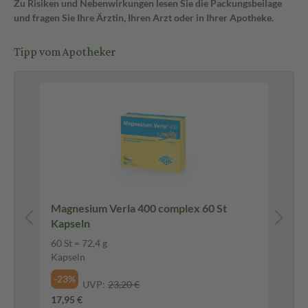
Zu Risiken und Nebenwirkungen lesen Sie die Packungsbeilage
und fragen Sie Ihre Ärztin, Ihren Arzt oder in Ihrer Apotheke.
Tipp vom Apotheker
Ve
pseln
Magnesium Verla 400 complex 60 St
Kapseln
60 St = 72,4 g
80 
Kapseln
Ka
-23%
-1
UVP:
23,20 €
17,95 €
24,