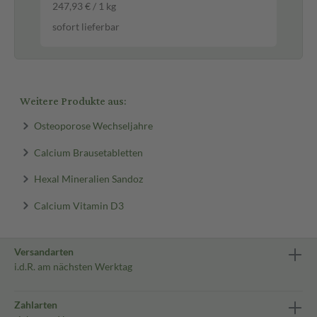
247,93 € / 1 kg
301
sofort lieferbar
sof
Weitere Produkte aus:
Osteoporose Wechseljahre
Calcium Brausetabletten
Hexal Mineralien Sandoz
Calcium Vitamin D3
Versandarten
i.d.R. am nächsten Werktag
Zahlarten