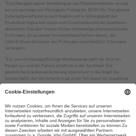
3
Die Übergabe deiner Bestellung an den Paketdienstleister erfolgt
bei uns werktags von Montag bis Freitag bis 18:00 Uhr. Der genaue
Lieferzeitpunkt kann je nach Region und in Abhängigkeit der
Produktverfügbarkeit sowie vom Zustellzeitpunkt des Spediteurs
abweichen. Darüber hinaus können notwendige pharmazeutische
Prüfungen, die zu deiner Arzneimittelsicherheit dienen, die
Lieferfrist um die Dauer der Prüfungen einschließlich Klärungen
verlängern.
4
Für verschreibungspflichtige Medikamente stellt der Arzt ein
Rezept aus und der Patient erhält sie in der Apotheke. Die
gesetzliche Krankenversicherung übernimmt in der Regel die
Kosten dafür, der Versicherte trägt einen Teil davon als Zuzahlung
mit.
Grundsätzlich leisten Mitglieder Zuzahlungen in Höhe von zehn
Prozent des Abgabepreises,
mindestens
jedoch
fünf Euro
und
höchstens zehn Euro.
Es sind jedoch nie mehr als die tatsächlichen
Kosten der Leistung zu entrichten.
Diese Regeln gelten grundsätzlich auch für Online-Apotheken.
Bei Heilmitteln und häuslicher Krankenpflege beträgt die
Zuzahlung zehn Prozent der Kosten sowie zehn Euro je
Verordnung.