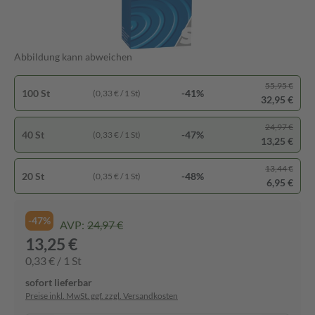
Abbildung kann abweichen
55,95 €
100 St
-41%
(0,33 € / 1 St)
32,95 €
24,97 €
40 St
-47%
(0,33 € / 1 St)
13,25 €
13,44 €
20 St
-48%
(0,35 € / 1 St)
6,95 €
-47%
AVP:
24,97 €
13,25 €
0,33 € / 1 St
sofort lieferbar
Preise inkl. MwSt. ggf. zzgl. Versandkosten