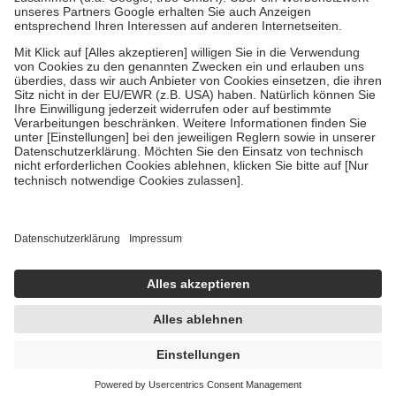
Um das Engagement der Versicherten für ihre eigene Gesundheit zu
stärken und die besondere Stellung der Familie zu unterstützen,
fallen
keine Zuzahlungen
an bei:
• Kindern und Jugendlichen bis zum vollendeten 18. Lebensjahr
mit Ausnahme der Fahrkosten
• Untersuchungen zur Vorsorge und Früherkennung, die von der
GKV getragen werden
• empfohlenen Schutzimpfungen
• Harn- und Blutteststreifen
Wir nutzen Trusted Shops als unabhängigen Dienstleister für die
Einholung von Bewertungen. Trusted Shops hat Maßnahmen
getroffen, um sicherzustellen, dass es sich um echte Bewertungen
handelt. Mehr Informationen findest du hier:
https://help.etrusted.com/hc/de/articles/4419944605341
Einige Bilder und Inhalte wurden unter Zuhilfenahme künstlicher
Intelligenz erstellt.
AVP:
24,97 €
13,25 €