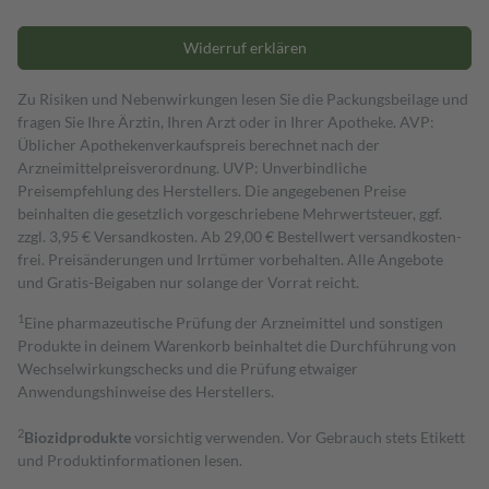
Widerruf erklären
Zu Risiken und Nebenwirkungen lesen Sie die Packungsbeilage und
fragen Sie Ihre Ärztin, Ihren Arzt oder in Ihrer Apotheke. AVP:
Üblicher Apothekenverkaufspreis berechnet nach der
Arzneimittelpreisverordnung. UVP: Unverbindliche
Preisempfehlung des Herstellers. Die angegebenen Preise
beinhalten die gesetzlich vorgeschriebene Mehrwertsteuer, ggf.
zzgl. 3,95 € Versandkosten. Ab 29,00 € Bestell­wert versand­kosten­
frei. Preisänderungen und Irrtümer vorbehalten. Alle Angebote
und Gratis-Beigaben nur solange der Vorrat reicht.
1
Eine pharmazeutische Prüfung der Arzneimittel und sonstigen
Produkte in deinem Warenkorb beinhaltet die Durchführung von
Wechselwirkungschecks und die Prüfung etwaiger
Anwendungshinweise des Herstellers.
2
Biozidprodukte
vorsichtig verwenden. Vor Gebrauch stets Etikett
und Produktinformationen lesen.