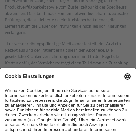
Lieferzeitpunkt kann je nach Region und in Abhängigkeit der
Produktverfügbarkeit sowie vom Zustellzeitpunkt des Spediteurs
abweichen. Darüber hinaus können notwendige pharmazeutische
Prüfungen, die zu deiner Arzneimittelsicherheit dienen, die
Lieferfrist um die Dauer der Prüfungen einschließlich Klärungen
verlängern.
4
Für verschreibungspflichtige Medikamente stellt der Arzt ein
Rezept aus und der Patient erhält sie in der Apotheke. Die
gesetzliche Krankenversicherung übernimmt in der Regel die
Kosten dafür, der Versicherte trägt einen Teil davon als Zuzahlung
mit.
Grundsätzlich leisten Mitglieder Zuzahlungen in Höhe von zehn
Prozent des Abgabepreises,
mindestens
jedoch
fünf Euro
und
höchstens zehn Euro.
Es sind jedoch nie mehr als die tatsächlichen
Kosten der Leistung zu entrichten.
Diese Regeln gelten grundsätzlich auch für Online-Apotheken.
Bei Heilmitteln und häuslicher Krankenpflege beträgt die
Zuzahlung zehn Prozent der Kosten sowie zehn Euro je
Verordnung.
Um das Engagement der Versicherten für ihre eigene Gesundheit zu
stärken und die besondere Stellung der Familie zu unterstützen,