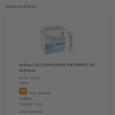
Im Set enthalten
Avitale CALCIUM SONNE 500 DIREKT 60
St Pulver
60 St = 150 g
Pulver
-9%
UVP:
21,45 €
19,59 €
130,60 € / 1 kg
sofort lieferbar