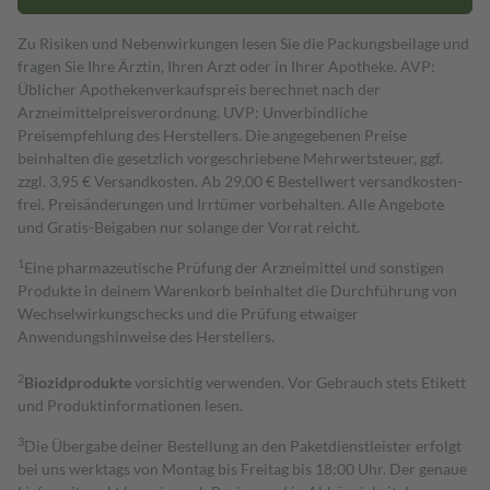
Zu Risiken und Nebenwirkungen lesen Sie die Packungsbeilage und
fragen Sie Ihre Ärztin, Ihren Arzt oder in Ihrer Apotheke. AVP:
Üblicher Apothekenverkaufspreis berechnet nach der
Arzneimittelpreisverordnung. UVP: Unverbindliche
Preisempfehlung des Herstellers. Die angegebenen Preise
beinhalten die gesetzlich vorgeschriebene Mehrwertsteuer, ggf.
zzgl. 3,95 € Versandkosten. Ab 29,00 € Bestell­wert versand­kosten­
frei. Preisänderungen und Irrtümer vorbehalten. Alle Angebote
und Gratis-Beigaben nur solange der Vorrat reicht.
1
Eine pharmazeutische Prüfung der Arzneimittel und sonstigen
Produkte in deinem Warenkorb beinhaltet die Durchführung von
Wechselwirkungschecks und die Prüfung etwaiger
Anwendungshinweise des Herstellers.
2
Biozidprodukte
vorsichtig verwenden. Vor Gebrauch stets Etikett
und Produktinformationen lesen.
3
Die Übergabe deiner Bestellung an den Paketdienstleister erfolgt
bei uns werktags von Montag bis Freitag bis 18:00 Uhr. Der genaue