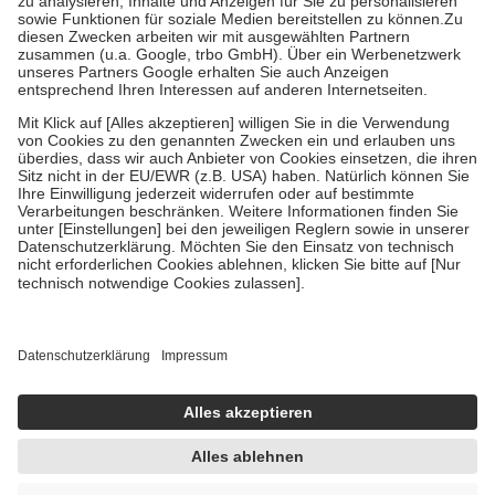
Bei Heilmitteln und häuslicher Krankenpflege beträgt die
Zuzahlung zehn Prozent der Kosten sowie zehn Euro je
Verordnung.
Um das Engagement der Versicherten für ihre eigene Gesundheit zu
stärken und die besondere Stellung der Familie zu unterstützen,
fallen
keine Zuzahlungen
an bei:
• Kindern und Jugendlichen bis zum vollendeten 18. Lebensjahr
mit Ausnahme der Fahrkosten
• Untersuchungen zur Vorsorge und Früherkennung, die von der
GKV getragen werden
• empfohlenen Schutzimpfungen
• Harn- und Blutteststreifen
Wir nutzen Trusted Shops als unabhängigen Dienstleister für die
Einholung von Bewertungen. Trusted Shops hat Maßnahmen
getroffen, um sicherzustellen, dass es sich um echte Bewertungen
handelt. Mehr Informationen findest du hier:
https://help.etrusted.com/hc/de/articles/4419944605341
Einige Bilder und Inhalte wurden unter Zuhilfenahme künstlicher
Intelligenz erstellt.