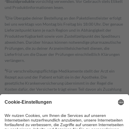
2
Biozidprodukte
vorsichtig verwenden. Vor Gebrauch stets Etikett
und Produktinformationen lesen.
3
Die Übergabe deiner Bestellung an den Paketdienstleister erfolgt
bei uns werktags von Montag bis Freitag bis 18:00 Uhr. Der genaue
Lieferzeitpunkt kann je nach Region und in Abhängigkeit der
Produktverfügbarkeit sowie vom Zustellzeitpunkt des Spediteurs
abweichen. Darüber hinaus können notwendige pharmazeutische
Prüfungen, die zu deiner Arzneimittelsicherheit dienen, die
Lieferfrist um die Dauer der Prüfungen einschließlich Klärungen
verlängern.
4
Für verschreibungspflichtige Medikamente stellt der Arzt ein
Rezept aus und der Patient erhält sie in der Apotheke. Die
gesetzliche Krankenversicherung übernimmt in der Regel die
Kosten dafür, der Versicherte trägt einen Teil davon als Zuzahlung
mit.
Grundsätzlich leisten Mitglieder Zuzahlungen in Höhe von zehn
Prozent des Abgabepreises,
mindestens
jedoch
fünf Euro
und
höchstens zehn Euro.
Es sind jedoch nie mehr als die tatsächlichen
Kosten der Leistung zu entrichten.
Diese Regeln gelten grundsätzlich auch für Online-Apotheken.