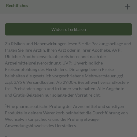
Rechtliches
Widerruf erklären
Zu Risiken und Nebenwirkungen lesen Sie die Packungsbeilage und
fragen Sie Ihre Ärztin, Ihren Arzt oder in Ihrer Apotheke. AVP:
Üblicher Apothekenverkaufspreis berechnet nach der
Arzneimittelpreisverordnung. UVP: Unverbindliche
Preisempfehlung des Herstellers. Die angegebenen Preise
beinhalten die gesetzlich vorgeschriebene Mehrwertsteuer, ggf.
zzgl. 3,95 € Versandkosten. Ab 29,00 € Bestell­wert versand­kosten­
frei. Preisänderungen und Irrtümer vorbehalten. Alle Angebote
und Gratis-Beigaben nur solange der Vorrat reicht.
1
Eine pharmazeutische Prüfung der Arzneimittel und sonstigen
Produkte in deinem Warenkorb beinhaltet die Durchführung von
Wechselwirkungschecks und die Prüfung etwaiger
Anwendungshinweise des Herstellers.