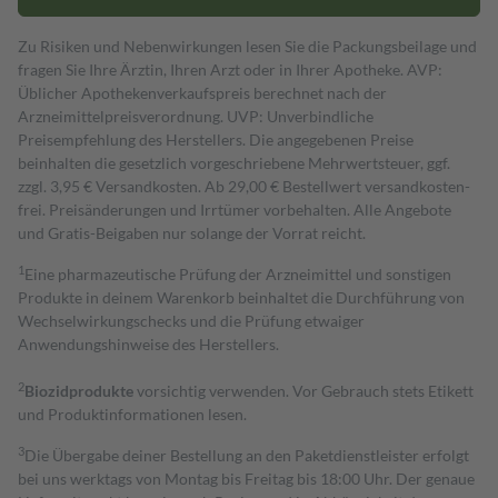
Zu Risiken und Nebenwirkungen lesen Sie die Packungsbeilage und
fragen Sie Ihre Ärztin, Ihren Arzt oder in Ihrer Apotheke. AVP:
Üblicher Apothekenverkaufspreis berechnet nach der
Arzneimittelpreisverordnung. UVP: Unverbindliche
Preisempfehlung des Herstellers. Die angegebenen Preise
beinhalten die gesetzlich vorgeschriebene Mehrwertsteuer, ggf.
zzgl. 3,95 € Versandkosten. Ab 29,00 € Bestell­wert versand­kosten­
frei. Preisänderungen und Irrtümer vorbehalten. Alle Angebote
und Gratis-Beigaben nur solange der Vorrat reicht.
1
Eine pharmazeutische Prüfung der Arzneimittel und sonstigen
Produkte in deinem Warenkorb beinhaltet die Durchführung von
Wechselwirkungschecks und die Prüfung etwaiger
Anwendungshinweise des Herstellers.
2
Biozidprodukte
vorsichtig verwenden. Vor Gebrauch stets Etikett
und Produktinformationen lesen.
3
Die Übergabe deiner Bestellung an den Paketdienstleister erfolgt
bei uns werktags von Montag bis Freitag bis 18:00 Uhr. Der genaue