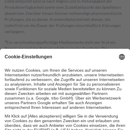
Lieferzeitpunkt kann je nach Region und in Abhängigkeit der
Produktverfügbarkeit sowie vom Zustellzeitpunkt des Spediteurs
abweichen. Darüber hinaus können notwendige pharmazeutische
Prüfungen, die zu deiner Arzneimittelsicherheit dienen, die
Lieferfrist um die Dauer der Prüfungen einschließlich Klärungen
verlängern.
4
Für verschreibungspflichtige Medikamente stellt der Arzt ein
Rezept aus und der Patient erhält sie in der Apotheke. Die
gesetzliche Krankenversicherung übernimmt in der Regel die
Kosten dafür, der Versicherte trägt einen Teil davon als Zuzahlung
mit.
Grundsätzlich leisten Mitglieder Zuzahlungen in Höhe von zehn
Prozent des Abgabepreises,
mindestens
jedoch
fünf Euro
und
höchstens zehn Euro.
Es sind jedoch nie mehr als die tatsächlichen
Kosten der Leistung zu entrichten.
Diese Regeln gelten grundsätzlich auch für Online-Apotheken.
Bei Heilmitteln und häuslicher Krankenpflege beträgt die
Zuzahlung zehn Prozent der Kosten sowie zehn Euro je
Verordnung.
Um das Engagement der Versicherten für ihre eigene Gesundheit zu
stärken und die besondere Stellung der Familie zu unterstützen,