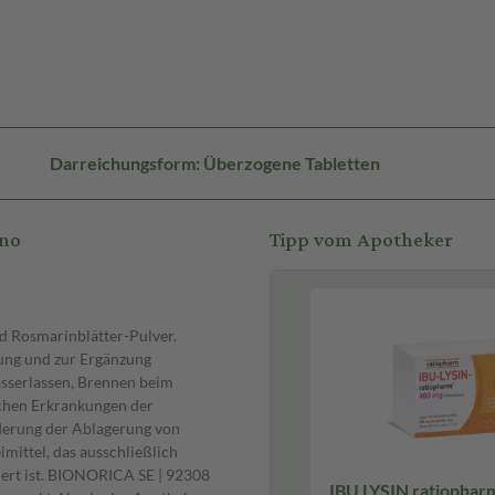
Darreichungsform: Überzogene Tabletten
Uno
Tipp vom Apotheker
d Rosmarinblätter-Pulver.
lung und zur Ergänzung
sserlassen, Brennen beim
chen Erkrankungen der
erung der Ablagerung von
imittel, das ausschließlich
ert ist. BIONORICA SE | 92308
IBU LYSIN ratiophar