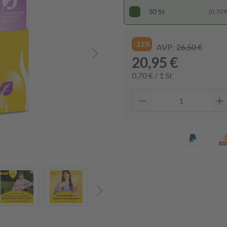
30 St
(0,70 € 
-21%
AVP:
26,50 €
20,95 €
0,70 € / 1 St