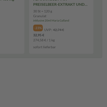
PREISELBEER-EXTRAKT UND
D-MANNOSE 30 St Granulat
30 St = 120 g
Granulat
inklusive 20ml Maria Galland
-23%
UVP:
42,74 €
32,95 €
274,58 € / 1 kg
sofort lieferbar