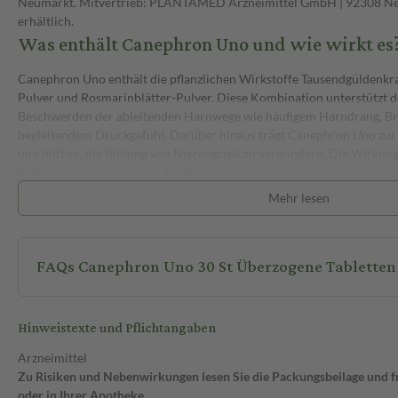
Neumarkt. Mitvertrieb: PLANTAMED Arzneimittel GmbH | 92308 Ne
erhältlich.
Was enthält Canephron Uno und wie wirkt es
Canephron Uno enthält die pflanzlichen Wirkstoffe Tausendgüldenkra
Pulver und Rosmarinblätter-Pulver. Diese Kombination unterstützt d
Beschwerden der ableitenden Harnwege wie häufigem Harndrang, B
begleitendem Druckgefühl. Darüber hinaus trägt Canephron Uno zu
und hilft so, die Bildung von Nierengrieß zu vermindern. Die Wirkung
langjähriger traditioneller Anwendung.
Wechselwirkungen
Mehr lesen
Bislang sind keine Wechselwirkungen mit anderen Arzneimitteln bek
klinischen Studien zu Wechselwirkungen durchgeführt. Wenn du an
FAQs Canephron Uno 30 St Überzogene Tabletten
sprich sicherheitshalber mit deinem Arzt oder Apotheker.
Nebenwirkungen
Zu den häufigen Nebenwirkungen zählen Magen-Darm-Beschwerden w
Hinweistexte und Pflichtangaben
Durchfall. In seltenen Fällen kann es zu Überempfindlichkeitsreaktio
Arzneimittel
oder Schwellungen im Gesicht kommen. Bei Anzeichen einer allergisch
Zu Risiken und Nebenwirkungen lesen Sie die Packungsbeilage und fra
Präparat absetzen und ärztlichen Rat einholen.
oder in Ihrer Apotheke.