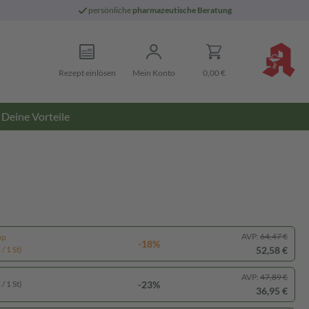
persönliche
pharmazeutische Beratung
Rezept einlösen
Mein Konto
0,00 €
Deine Vorteile
AVP:
64,47 €
pp
-18%
52,58 €
/ 1 St)
AVP:
47,89 €
-23%
/ 1 St)
36,95 €