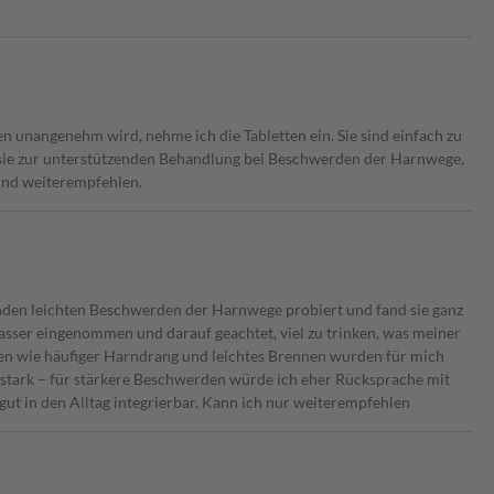
 unangenehm wird, nehme ich die Tabletten ein. Sie sind einfach zu
nd sie zur unterstützenden Behandlung bei Beschwerden der Harnwege,
und weiterempfehlen.
den leichten Beschwerden der Harnwege probiert und fand sie ganz
sser eingenommen und darauf geachtet, viel zu trinken, was meiner
en wie häufiger Harndrang und leichtes Brennen wurden für mich
 stark – für stärkere Beschwerden würde ich eher Rücksprache mit
gut in den Alltag integrierbar. Kann ich nur weiterempfehlen