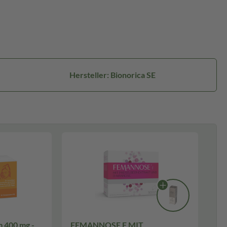
Hersteller: Bionorica SE
m 400 mg -
FEMANNOSE F MIT