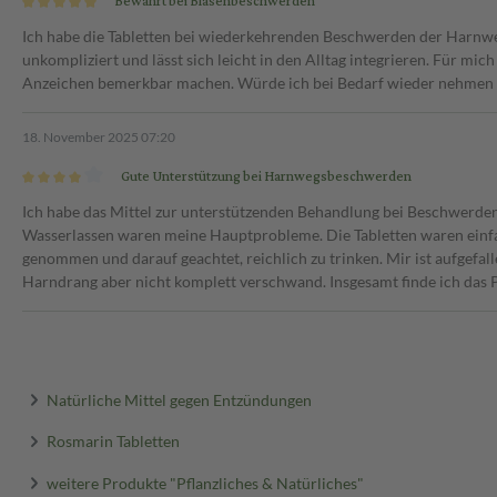
Bewährt bei Blasenbeschwerden
Ich habe die Tabletten bei wiederkehrenden Beschwerden der Harnw
unkompliziert und lässt sich leicht in den Alltag integrieren. Für m
Anzeichen bemerkbar machen. Würde ich bei Bedarf wieder nehmen 
18. November 2025 07:20
Gute Unterstützung bei Harnwegsbeschwerden
Ich habe das Mittel zur unterstützenden Behandlung bei Beschwerd
Wasserlassen waren meine Hauptprobleme. Die Tabletten waren einfa
genommen und darauf geachtet, reichlich zu trinken. Mir ist aufgefall
Harndrang aber nicht komplett verschwand. Insgesamt finde ich das P
Natürliche Mittel gegen Entzündungen
Rosmarin Tabletten
weitere Produkte "Pflanzliches & Natürliches"