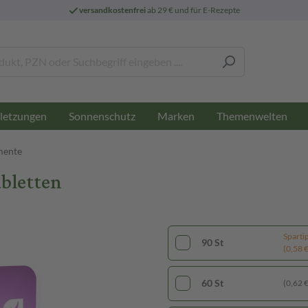
versandkostenfrei
ab 29 € und für E-Rezepte
letzungen
Sonnenschutz
Marken
Themenwelten
mente
bletten
Sparti
90 St
(0,58 € 
60 St
(0,62 € 