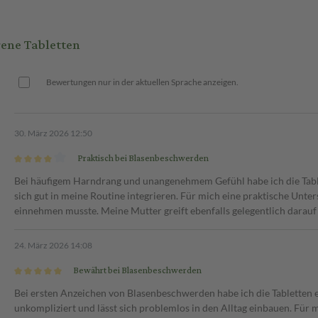
en einem Glas Wasser,
ene Tabletten
l täglich 1 überzogene Tablette
auf eine ausreichende
on 3 Tagen festgestellt oder
Bewertungen nur in der aktuellen Sprache anzeigen.
n. Die Anwendung ohne ärztlichen
30. März 2026 12:50
Praktisch bei Blasenbeschwerden
Bei häufigem Harndrang und unangenehmem Gefühl habe ich die Tablet
sich gut in meine Routine integrieren. Für mich eine praktische Unte
einnehmen musste. Meine Mutter greift ebenfalls gelegentlich darau
24. März 2026 14:08
Bewährt bei Blasenbeschwerden
Bei ersten Anzeichen von Blasenbeschwerden habe ich die Tablette
unkompliziert und lässt sich problemlos in den Alltag einbauen. Für