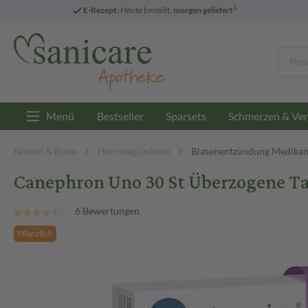
3
E-Rezept:
Heute bestellt,
morgen geliefert
Menü
Bestseller
Sparsets
Schmerzen & Ver
Nieren & Blase
Harnwegsinfekte
Blasenentzündung Medika
Canephron Uno 30 St Überzogene Ta
6 Bewertungen
Pflanzlich