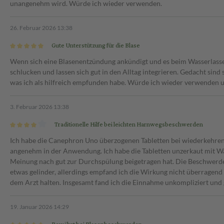
unangenehm wird. Würde ich wieder verwenden.
26. Februar 2026 13:38
Gute Unterstützung für die Blase
Wenn sich eine Blasenentzündung ankündigt und es beim Wasserlassen
schlucken und lassen sich gut in den Alltag integrieren. Gedacht si
was ich als hilfreich empfunden habe. Würde ich wieder verwenden 
3. Februar 2026 13:38
Traditionelle Hilfe bei leichten Harnwegsbeschwerden
Ich habe die Canephron Uno überzogenen Tabletten bei wiederkehren
angenehm in der Anwendung. Ich habe die Tabletten unzerkaut mit Wa
Meinung nach gut zur Durchspülung beigetragen hat. Die Beschwerd
etwas gelinder, allerdings empfand ich die Wirkung nicht überragend
dem Arzt halten. Insgesamt fand ich die Einnahme unkompliziert und 
19. Januar 2026 14:29