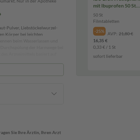
umarkt. Nur in der Apotheke
mit Ibuprofen 50 St
Filmtabletten
?
50 St
Filmtabletten
ut-Pulver, Liebstöckelwurzel-
-25%
AVP:
21,80 €
en Körper bei leichten
16,35 €
rennen beim Wasserlassen und
0,33 € / 1 St
r Durchspülung der Harnwege bei
 des Arzneimittels basiert auf
sofort lieferbar
annt. Es wurden jedoch keine
dere Medikamente einnimmst,
ie Übelkeit, Erbrechen oder
nen wie Hautausschlag, Juckreiz
en Reaktion solltest du das
gen Sie Ihre Ärztin, Ihren Arzt