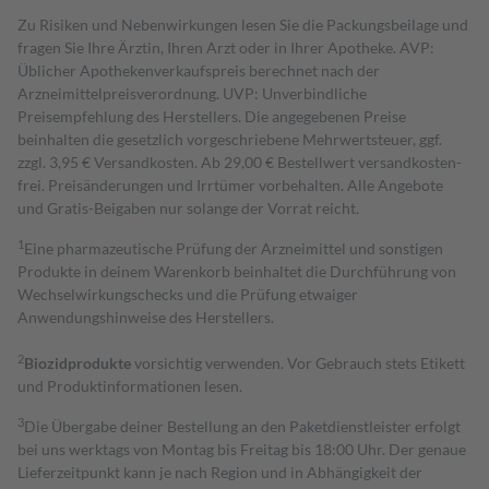
Zu Risiken und Nebenwirkungen lesen Sie die Packungsbeilage und
fragen Sie Ihre Ärztin, Ihren Arzt oder in Ihrer Apotheke. AVP:
Üblicher Apothekenverkaufspreis berechnet nach der
Arzneimittelpreisverordnung. UVP: Unverbindliche
Preisempfehlung des Herstellers. Die angegebenen Preise
beinhalten die gesetzlich vorgeschriebene Mehrwertsteuer, ggf.
zzgl. 3,95 € Versandkosten. Ab 29,00 € Bestell­wert versand­kosten­
frei. Preisänderungen und Irrtümer vorbehalten. Alle Angebote
und Gratis-Beigaben nur solange der Vorrat reicht.
1
Eine pharmazeutische Prüfung der Arzneimittel und sonstigen
Produkte in deinem Warenkorb beinhaltet die Durchführung von
Wechselwirkungschecks und die Prüfung etwaiger
Anwendungshinweise des Herstellers.
2
Biozidprodukte
vorsichtig verwenden. Vor Gebrauch stets Etikett
und Produktinformationen lesen.
3
Die Übergabe deiner Bestellung an den Paketdienstleister erfolgt
bei uns werktags von Montag bis Freitag bis 18:00 Uhr. Der genaue
Lieferzeitpunkt kann je nach Region und in Abhängigkeit der