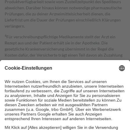
Produktverfügbarkeit sowie vom Zustellzeitpunkt des Spediteurs
abweichen. Darüber hinaus können notwendige pharmazeutische
Prüfungen, die zu deiner Arzneimittelsicherheit dienen, die
Lieferfrist um die Dauer der Prüfungen einschließlich Klärungen
verlängern.
4
Für verschreibungspflichtige Medikamente stellt der Arzt ein
Rezept aus und der Patient erhält sie in der Apotheke. Die
gesetzliche Krankenversicherung übernimmt in der Regel die
Kosten dafür, der Versicherte trägt einen Teil davon als Zuzahlung
mit.
Grundsätzlich leisten Mitglieder Zuzahlungen in Höhe von zehn
Prozent des Abgabepreises,
mindestens
jedoch
fünf Euro
und
höchstens zehn Euro.
Es sind jedoch nie mehr als die tatsächlichen
Kosten der Leistung zu entrichten.
Diese Regeln gelten grundsätzlich auch für Online-Apotheken.
Bei Heilmitteln und häuslicher Krankenpflege beträgt die
Zuzahlung zehn Prozent der Kosten sowie zehn Euro je
Verordnung.
Um das Engagement der Versicherten für ihre eigene Gesundheit zu
stärken und die besondere Stellung der Familie zu unterstützen,
fallen
keine Zuzahlungen
an bei: