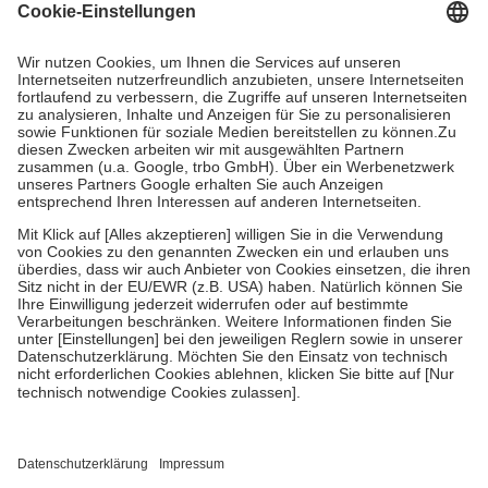
Grundsätzlich leisten Mitglieder Zuzahlungen in Höhe von zehn
Prozent des Abgabepreises,
mindestens
jedoch
fünf Euro
und
höchstens zehn Euro.
Es sind jedoch nie mehr als die tatsächlichen
Kosten der Leistung zu entrichten.
Diese Regeln gelten grundsätzlich auch für Online-Apotheken.
Bei Heilmitteln und häuslicher Krankenpflege beträgt die
Zuzahlung zehn Prozent der Kosten sowie zehn Euro je
Verordnung.
Um das Engagement der Versicherten für ihre eigene Gesundheit zu
stärken und die besondere Stellung der Familie zu unterstützen,
fallen
keine Zuzahlungen
an bei:
• Kindern und Jugendlichen bis zum vollendeten 18. Lebensjahr
mit Ausnahme der Fahrkosten
• Untersuchungen zur Vorsorge und Früherkennung, die von der
GKV getragen werden
• empfohlenen Schutzimpfungen
• Harn- und Blutteststreifen
Wir nutzen Trusted Shops als unabhängigen Dienstleister für die
Einholung von Bewertungen. Trusted Shops hat Maßnahmen
getroffen, um sicherzustellen, dass es sich um echte Bewertungen
handelt. Mehr Informationen findest du hier: