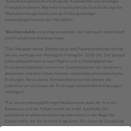
Eine pharmazeutische Prüfung der Arzneimittel und sonstigen
Produkte in deinem Warenkorb beinhaltet die Durchführung von
Wechselwirkungschecks und die Prüfung etwaiger
Anwendungshinweise des Herstellers.
2
Biozidprodukte
vorsichtig verwenden. Vor Gebrauch stets Etikett
und Produktinformationen lesen.
3
Die Übergabe deiner Bestellung an den Paketdienstleister erfolgt
bei uns werktags von Montag bis Freitag bis 18:00 Uhr. Der genaue
Lieferzeitpunkt kann je nach Region und in Abhängigkeit der
Produktverfügbarkeit sowie vom Zustellzeitpunkt des Spediteurs
abweichen. Darüber hinaus können notwendige pharmazeutische
Prüfungen, die zu deiner Arzneimittelsicherheit dienen, die
Lieferfrist um die Dauer der Prüfungen einschließlich Klärungen
verlängern.
4
Für verschreibungspflichtige Medikamente stellt der Arzt ein
Rezept aus und der Patient erhält sie in der Apotheke. Die
gesetzliche Krankenversicherung übernimmt in der Regel die
Kosten dafür, der Versicherte trägt einen Teil davon als Zuzahlung
mit.