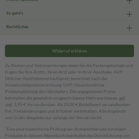
So geht's
Rechtliches
Widerruf erklären
Zu Risiken und Nebenwirkungen lesen Sie die Packungsbeilage und
fragen Sie Ihre Ärztin, Ihren Arzt oder in Ihrer Apotheke. AVP:
Üblicher Apothekenverkaufspreis berechnet nach der
Arzneimittelpreisverordnung. UVP: Unverbindliche
Preisempfehlung des Herstellers. Die angegebenen Preise
beinhalten die gesetzlich vorgeschriebene Mehrwertsteuer, ggf.
zzgl. 3,95 € Versandkosten. Ab 29,00 € Bestell­wert versand­kosten­
frei. Preisänderungen und Irrtümer vorbehalten. Alle Angebote
und Gratis-Beigaben nur solange der Vorrat reicht.
1
Eine pharmazeutische Prüfung der Arzneimittel und sonstigen
Produkte in deinem Warenkorb beinhaltet die Durchführung von