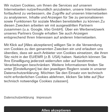
höchstens zehn Euro.
Es sind jedoch nie mehr als die tatsächlichen
Kosten der Leistung zu entrichten.
Diese Regeln gelten grundsätzlich auch für Online-Apotheken.
Bei Heilmitteln und häuslicher Krankenpflege beträgt die
Zuzahlung zehn Prozent der Kosten sowie zehn Euro je
Verordnung.
Um das Engagement der Versicherten für ihre eigene Gesundheit zu
stärken und die besondere Stellung der Familie zu unterstützen,
fallen
keine Zuzahlungen
an bei:
• Kindern und Jugendlichen bis zum vollendeten 18. Lebensjahr
mit Ausnahme der Fahrkosten
• Untersuchungen zur Vorsorge und Früherkennung, die von der
GKV getragen werden
• empfohlenen Schutzimpfungen
• Harn- und Blutteststreifen
Wir nutzen Trusted Shops als unabhängigen Dienstleister für die
Einholung von Bewertungen. Trusted Shops hat Maßnahmen
getroffen, um sicherzustellen, dass es sich um echte Bewertungen
handelt. Mehr Informationen findest du hier:
https://help.etrusted.com/hc/de/articles/4419944605341