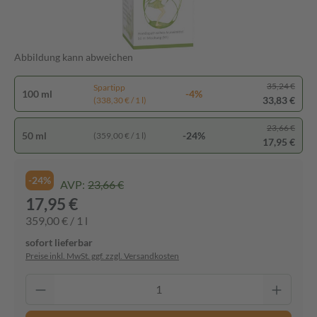
Abbildung kann abweichen
35,24 €
Spartipp
100 ml
-4%
33,83 €
(338,30 € / 1 l)
23,66 €
50 ml
-24%
(359,00 € / 1 l)
17,95 €
-24%
AVP:
23,66 €
17,95 €
359,00 € / 1 l
sofort lieferbar
Preise inkl. MwSt. ggf. zzgl. Versandkosten