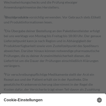
Wechselwirkungschecks und die Prüfung etwaiger
Anwendungshinweise des Herstellers.
2
Biozidprodukte
vorsichtig verwenden. Vor Gebrauch stets Etikett
und Produktinformationen lesen.
3
Die Übergabe deiner Bestellung an den Paketdienstleister erfolgt
bei uns werktags von Montag bis Freitag bis 18:00 Uhr. Der genaue
Lieferzeitpunkt kann je nach Region und in Abhängigkeit der
Produktverfügbarkeit sowie vom Zustellzeitpunkt des Spediteurs
abweichen. Darüber hinaus können notwendige pharmazeutische
Prüfungen, die zu deiner Arzneimittelsicherheit dienen, die
Lieferfrist um die Dauer der Prüfungen einschließlich Klärungen
verlängern.
4
Für verschreibungspflichtige Medikamente stellt der Arzt ein
Rezept aus und der Patient erhält sie in der Apotheke. Die
gesetzliche Krankenversicherung übernimmt in der Regel die
Kosten dafür, der Versicherte trägt einen Teil davon als Zuzahlung
mit.
Grundsätzlich leisten Mitglieder Zuzahlungen in Höhe von zehn
Prozent des Abgabepreises,
mindestens
jedoch
fünf Euro
und