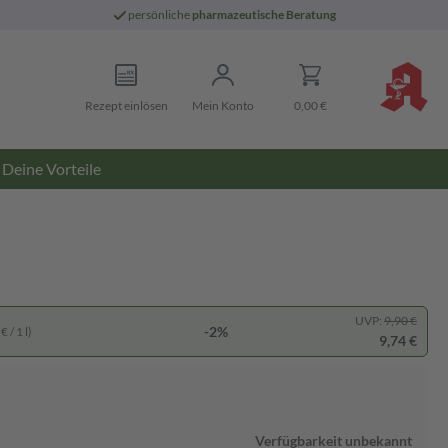
persönliche
pharmazeutische Beratung
Rezept einlösen
Mein Konto
0,00 €
Deine Vorteile
UVP:
9,90 €
-2%
 / 1 l)
9,74 €
Verfügbarkeit unbekannt