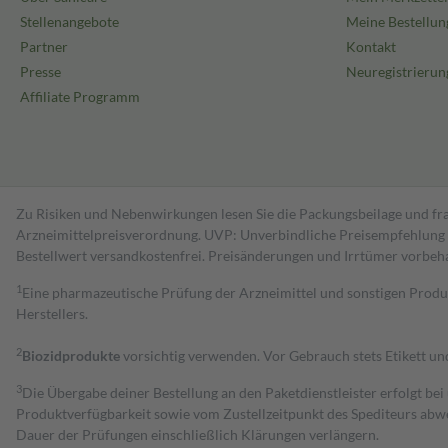
Stellenangebote
Meine Bestellun
Partner
Kontakt
Presse
Neuregistrierun
Affiliate Programm
Zu Risiken und Nebenwirkungen lesen Sie die Packungsbeilage und fra
Arzneimittelpreisverordnung. UVP: Unverbindliche Preisempfehlung de
Bestell­wert versand­kosten­frei. Preisänderungen und Irrtümer vorbeh
1
Eine pharmazeutische Prüfung der Arzneimittel und sonstigen Pro
Herstellers.
2
Biozidprodukte
vorsichtig verwenden. Vor Gebrauch stets Etikett u
3
Die Übergabe deiner Bestellung an den Paketdienstleister erfolgt bei
Produktverfügbarkeit sowie vom Zustellzeitpunkt des Spediteurs abwe
Dauer der Prüfungen einschließlich Klärungen verlängern.