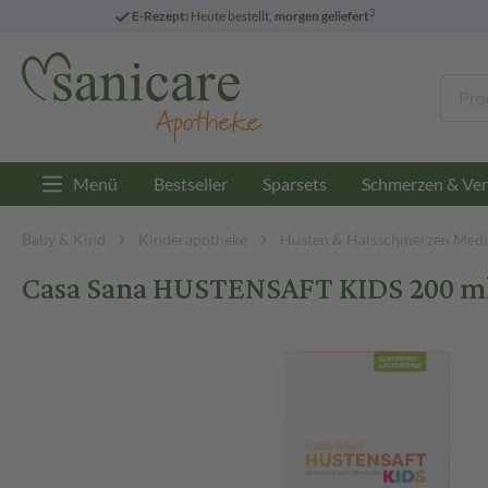
3
E-Rezept:
Heute bestellt,
morgen geliefert
Menü
Bestseller
Sparsets
Schmerzen & Ver
Baby & Kind
Kinderapotheke
Husten & Halsschmerzen Medi
Casa Sana HUSTENSAFT KIDS 200 m