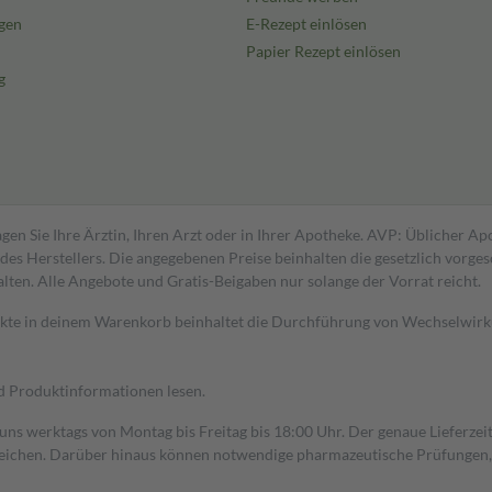
gen
E-Rezept einlösen
Papier Rezept einlösen
g
gen Sie Ihre Ärztin, Ihren Arzt oder in Ihrer Apotheke. AVP: Üblicher A
s Herstellers. Die angegebenen Preise beinhalten die gesetzlich vorgesc
alten. Alle Angebote und Gratis-Beigaben nur solange der Vorrat reicht.
dukte in deinem Warenkorb beinhaltet die Durchführung von Wechselwir
nd Produktinformationen lesen.
 uns werktags von Montag bis Freitag bis 18:00 Uhr. Der genaue Lieferze
ichen. Darüber hinaus können notwendige pharmazeutische Prüfungen, die