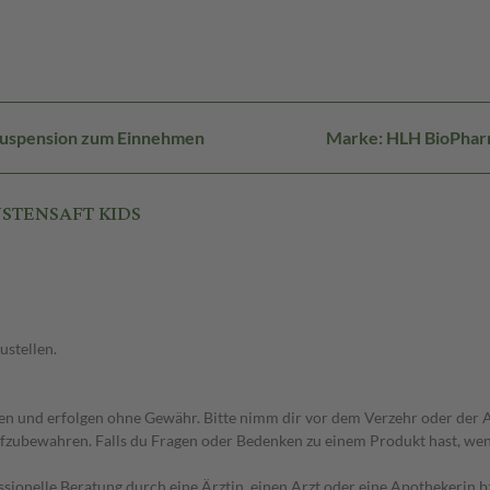
Suspension zum Einnehmen
Marke: HLH BioPha
HUSTENSAFT KIDS
ustellen.
 und erfolgen ohne Gewähr. Bitte nimm dir vor dem Verzehr oder der An
fzubewahren. Falls du Fragen oder Bedenken zu einem Produkt hast, wende
essionelle Beratung durch eine Ärztin, einen Arzt oder eine Apothekerin