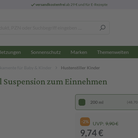
versandkostenfrei
ab 29 € und für E-Rezepte
letzungen
Sonnenschutz
Marken
Themenwelten
kamente für Baby & Kinder
Hustenstiller Kinder
l Suspension zum Einnehmen
200 ml
(48,70 €
-2%
UVP:
9,90 €
9,74 €