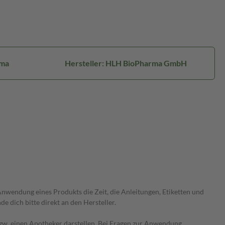
rma
Hersteller: HLH BioPharma GmbH
wendung eines Produkts die Zeit, die Anleitungen, Etiketten und
 dich bitte direkt an den Hersteller.
 bzw. einen Apotheker darstellen. Bei Fragen zur Anwendung,