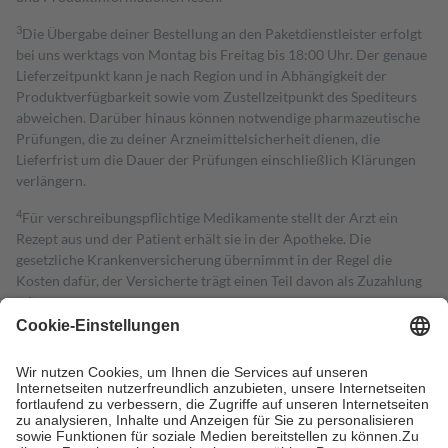
3
Die Übergabe deiner Bestellung an den Paketdienstleister erfolgt
bei uns werktags von Montag bis Freitag bis 18:00 Uhr. Der genaue
Lieferzeitpunkt kann je nach Region und in Abhängigkeit der
Produktverfügbarkeit sowie vom Zustellzeitpunkt des Spediteurs
abweichen. Darüber hinaus können notwendige pharmazeutische
Prüfungen, die zu deiner Arzneimittelsicherheit dienen, die
Lieferfrist um die Dauer der Prüfungen einschließlich Klärungen
verlängern.
4
Für verschreibungspflichtige Medikamente stellt der Arzt ein
Rezept aus und der Patient erhält sie in der Apotheke. Die
gesetzliche Krankenversicherung übernimmt in der Regel die
Kosten dafür, der Versicherte trägt einen Teil davon als Zuzahlung
mit.
Grundsätzlich leisten Mitglieder Zuzahlungen in Höhe von zehn
Prozent des Abgabepreises,
mindestens
jedoch
fünf Euro
und
höchstens zehn Euro.
Es sind jedoch nie mehr als die tatsächlichen
Kosten der Leistung zu entrichten.
Diese Regeln gelten grundsätzlich auch für Online-Apotheken.
Bei Heilmitteln und häuslicher Krankenpflege beträgt die