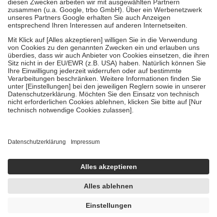
Zuzahlung zehn Prozent der Kosten sowie zehn Euro je
Verordnung.
Um das Engagement der Versicherten für ihre eigene Gesundheit zu
stärken und die besondere Stellung der Familie zu unterstützen,
fallen
keine Zuzahlungen
an bei:
• Kindern und Jugendlichen bis zum vollendeten 18. Lebensjahr
mit Ausnahme der Fahrkosten
• Untersuchungen zur Vorsorge und Früherkennung, die von der
GKV getragen werden
• empfohlenen Schutzimpfungen
• Harn- und Blutteststreifen
Wir nutzen Trusted Shops als unabhängigen Dienstleister für die
Einholung von Bewertungen. Trusted Shops hat Maßnahmen
getroffen, um sicherzustellen, dass es sich um echte Bewertungen
handelt. Mehr Informationen findest du hier:
https://help.etrusted.com/hc/de/articles/4419944605341
Einige Bilder und Inhalte wurden unter Zuhilfenahme künstlicher
Intelligenz erstellt.
UVP:
12,95 €