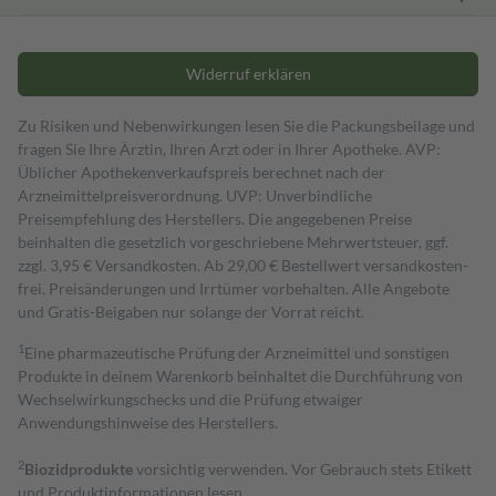
Widerruf erklären
Zu Risiken und Nebenwirkungen lesen Sie die Packungsbeilage und
fragen Sie Ihre Ärztin, Ihren Arzt oder in Ihrer Apotheke. AVP:
Üblicher Apothekenverkaufspreis berechnet nach der
Arzneimittelpreisverordnung. UVP: Unverbindliche
Preisempfehlung des Herstellers. Die angegebenen Preise
beinhalten die gesetzlich vorgeschriebene Mehrwertsteuer, ggf.
zzgl. 3,95 € Versandkosten. Ab 29,00 € Bestell­wert versand­kosten­
frei. Preisänderungen und Irrtümer vorbehalten. Alle Angebote
und Gratis-Beigaben nur solange der Vorrat reicht.
1
Eine pharmazeutische Prüfung der Arzneimittel und sonstigen
Produkte in deinem Warenkorb beinhaltet die Durchführung von
Wechselwirkungschecks und die Prüfung etwaiger
Anwendungshinweise des Herstellers.
2
Biozidprodukte
vorsichtig verwenden. Vor Gebrauch stets Etikett
und Produktinformationen lesen.