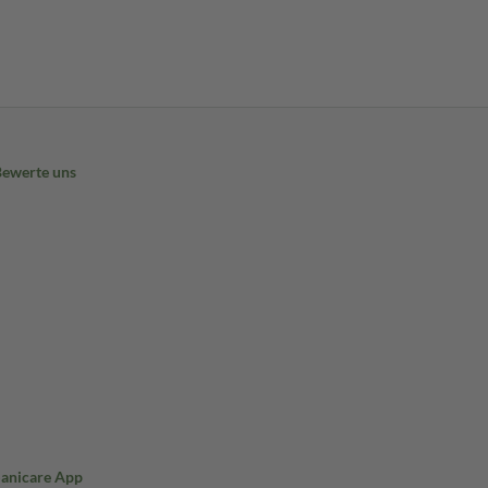
Bewerte uns
Sanicare App