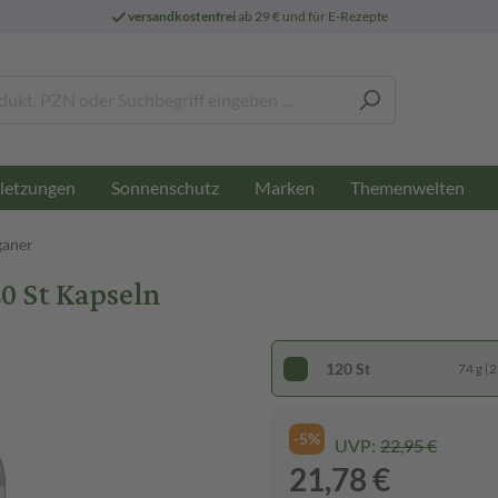
versandkostenfrei
ab 29 € und für E-Rezepte
letzungen
Sonnenschutz
Marken
Themenwelten
ganer
0 St Kapseln
120 St
74 g (2
-5%
UVP:
22,95 €
21,78 €