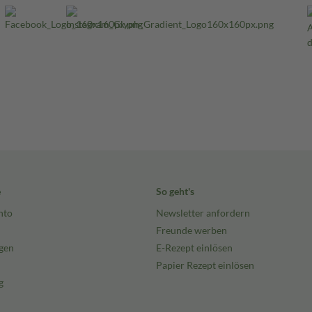
e
So geht's
nto
Newsletter anfordern
Freunde werben
gen
E-Rezept einlösen
Papier Rezept einlösen
g