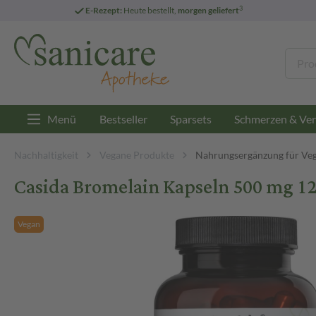
3
E-Rezept:
Heute bestellt,
morgen geliefert
Menü
Bestseller
Sparsets
Schmerzen & Ver
Nachhaltigkeit
Vegane Produkte
Nahrungsergänzung für Ve
Casida Bromelain Kapseln 500 mg 12
Vegan