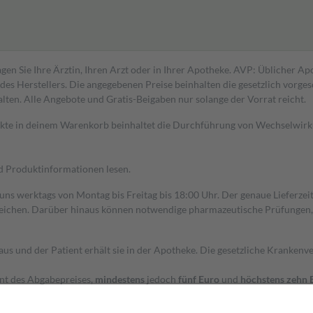
gen Sie Ihre Ärztin, Ihren Arzt oder in Ihrer Apotheke. AVP: Üblicher A
s Herstellers. Die angegebenen Preise beinhalten die gesetzlich vorgesc
alten. Alle Angebote und Gratis-Beigaben nur solange der Vorrat reicht.
dukte in deinem Warenkorb beinhaltet die Durchführung von Wechselwir
nd Produktinformationen lesen.
 uns werktags von Montag bis Freitag bis 18:00 Uhr. Der genaue Lieferze
ichen. Darüber hinaus können notwendige pharmazeutische Prüfungen, die
aus und der Patient erhält sie in der Apotheke. Die gesetzliche Krankenv
ent des Abgabepreises,
mindestens
jedoch
fünf Euro
und
höchstens zehn 