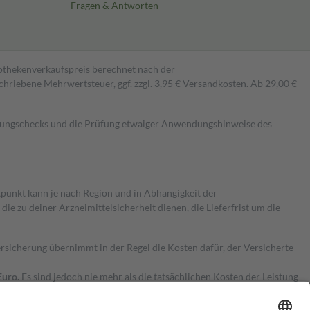
Fragen & Antworten
pothekenverkaufspreis berechnet nach der
hriebene Mehrwertsteuer, ggf. zzgl. 3,95 € Versandkosten. Ab 29,00 €
kungschecks und die Prüfung etwaiger Anwendungshinweise des
itpunkt kann je nach Region und in Abhängigkeit der
 zu deiner Arzneimittelsicherheit dienen, die Lieferfrist um die
ersicherung übernimmt in der Regel die Kosten dafür, der Versicherte
Euro.
Es sind jedoch nie mehr als die tatsächlichen Kosten der Leistung