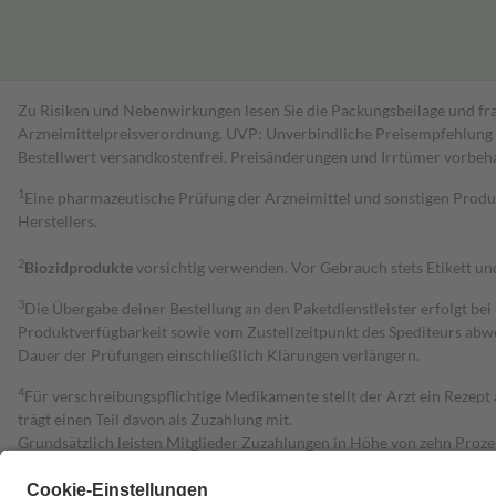
Zu Risiken und Nebenwirkungen lesen Sie die Packungsbeilage und fra
Arzneimittelpreisverordnung. UVP: Unverbindliche Preisempfehlung de
Bestell­wert versand­kosten­frei. Preisänderungen und Irrtümer vorbeh
1
Eine pharmazeutische Prüfung der Arzneimittel und sonstigen Pro
Herstellers.
2
Biozidprodukte
vorsichtig verwenden. Vor Gebrauch stets Etikett u
3
Die Übergabe deiner Bestellung an den Paketdienstleister erfolgt bei
Produktverfügbarkeit sowie vom Zustellzeitpunkt des Spediteurs abwe
Dauer der Prüfungen einschließlich Klärungen verlängern.
4
Für verschreibungspflichtige Medikamente stellt der Arzt ein Rezept 
trägt einen Teil davon als Zuzahlung mit.
Grundsätzlich leisten Mitglieder Zuzahlungen in Höhe von zehn Proz
zu entrichten.
Diese Regeln gelten grundsätzlich auch für Online-Apotheken.