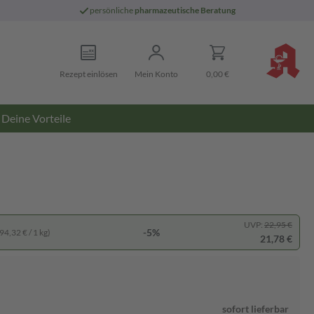
persönliche
pharmazeutische Beratung
Rezept einlösen
Mein Konto
0,00 €
Deine Vorteile
UVP:
22,95 €
-5%
94,32 € / 1 kg)
21,78 €
sofort lieferbar