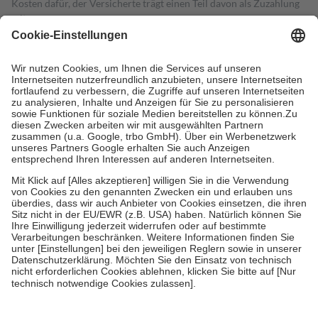
Kosten dafür, der Versicherte trägt einen Teil davon als Zuzahlung
mit.
Grundsätzlich leisten Mitglieder Zuzahlungen in Höhe von zehn
Prozent des Abgabepreises,
mindestens
jedoch
fünf Euro
und
höchstens zehn Euro.
Es sind jedoch nie mehr als die tatsächlichen
Kosten der Leistung zu entrichten.
Diese Regeln gelten grundsätzlich auch für Online-Apotheken.
Bei Heilmitteln und häuslicher Krankenpflege beträgt die
Zuzahlung zehn Prozent der Kosten sowie zehn Euro je
Verordnung.
Um das Engagement der Versicherten für ihre eigene Gesundheit zu
stärken und die besondere Stellung der Familie zu unterstützen,
fallen
keine Zuzahlungen
an bei:
• Kindern und Jugendlichen bis zum vollendeten 18. Lebensjahr
mit Ausnahme der Fahrkosten
• Untersuchungen zur Vorsorge und Früherkennung, die von der
GKV getragen werden
• empfohlenen Schutzimpfungen
• Harn- und Blutteststreifen
Wir nutzen Trusted Shops als unabhängigen Dienstleister für die
Einholung von Bewertungen. Trusted Shops hat Maßnahmen