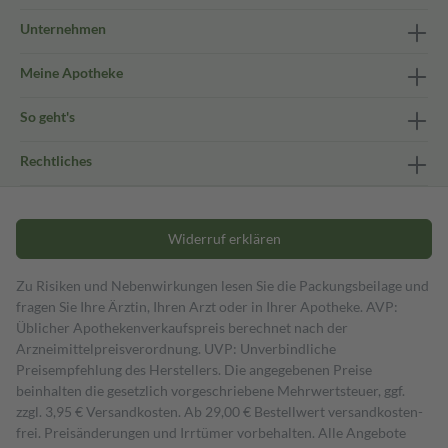
Unternehmen
Meine Apotheke
So geht's
Rechtliches
Widerruf erklären
Zu Risiken und Nebenwirkungen lesen Sie die Packungsbeilage und
fragen Sie Ihre Ärztin, Ihren Arzt oder in Ihrer Apotheke. AVP:
Üblicher Apothekenverkaufspreis berechnet nach der
Arzneimittelpreisverordnung. UVP: Unverbindliche
Preisempfehlung des Herstellers. Die angegebenen Preise
beinhalten die gesetzlich vorgeschriebene Mehrwertsteuer, ggf.
zzgl. 3,95 € Versandkosten. Ab 29,00 € Bestell­wert versand­kosten­
frei. Preisänderungen und Irrtümer vorbehalten. Alle Angebote