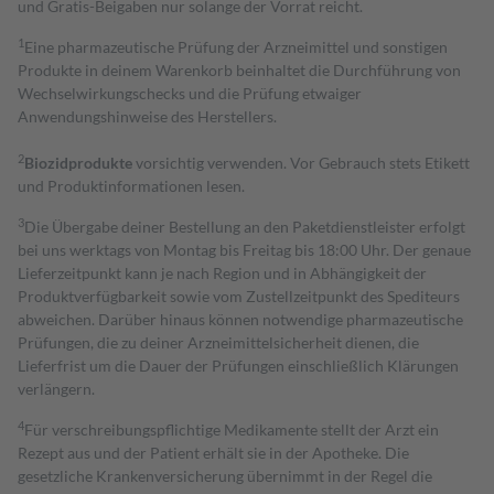
und Gratis-Beigaben nur solange der Vorrat reicht.
1
Eine pharmazeutische Prüfung der Arzneimittel und sonstigen
Produkte in deinem Warenkorb beinhaltet die Durchführung von
Wechselwirkungschecks und die Prüfung etwaiger
Anwendungshinweise des Herstellers.
2
Biozidprodukte
vorsichtig verwenden. Vor Gebrauch stets Etikett
und Produktinformationen lesen.
3
Die Übergabe deiner Bestellung an den Paketdienstleister erfolgt
bei uns werktags von Montag bis Freitag bis 18:00 Uhr. Der genaue
Lieferzeitpunkt kann je nach Region und in Abhängigkeit der
Produktverfügbarkeit sowie vom Zustellzeitpunkt des Spediteurs
abweichen. Darüber hinaus können notwendige pharmazeutische
Prüfungen, die zu deiner Arzneimittelsicherheit dienen, die
Lieferfrist um die Dauer der Prüfungen einschließlich Klärungen
verlängern.
4
Für verschreibungspflichtige Medikamente stellt der Arzt ein
Rezept aus und der Patient erhält sie in der Apotheke. Die
gesetzliche Krankenversicherung übernimmt in der Regel die