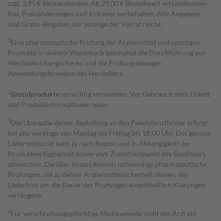
zzgl. 3,95 € Versandkosten. Ab 29,00 € Bestell­wert versand­kosten­
frei. Preisänderungen und Irrtümer vorbehalten. Alle Angebote
und Gratis-Beigaben nur solange der Vorrat reicht.
1
Eine pharmazeutische Prüfung der Arzneimittel und sonstigen
Produkte in deinem Warenkorb beinhaltet die Durchführung von
Wechselwirkungschecks und die Prüfung etwaiger
Anwendungshinweise des Herstellers.
2
Biozidprodukte
vorsichtig verwenden. Vor Gebrauch stets Etikett
und Produktinformationen lesen.
3
Die Übergabe deiner Bestellung an den Paketdienstleister erfolgt
bei uns werktags von Montag bis Freitag bis 18:00 Uhr. Der genaue
Lieferzeitpunkt kann je nach Region und in Abhängigkeit der
Produktverfügbarkeit sowie vom Zustellzeitpunkt des Spediteurs
abweichen. Darüber hinaus können notwendige pharmazeutische
Prüfungen, die zu deiner Arzneimittelsicherheit dienen, die
Lieferfrist um die Dauer der Prüfungen einschließlich Klärungen
verlängern.
4
Für verschreibungspflichtige Medikamente stellt der Arzt ein