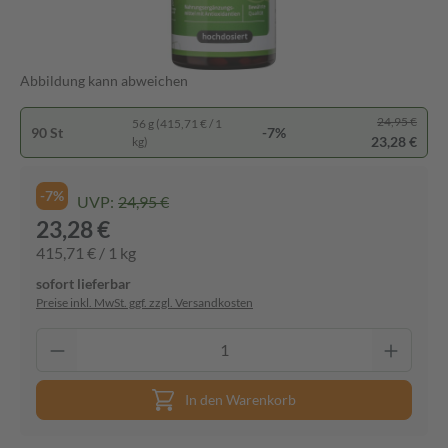
Abbildung kann abweichen
24,95 €
56 g (415,71 € / 1
90 St
-7%
23,28 €
kg)
-7%
UVP:
24,95 €
23,28 €
415,71 € / 1 kg
sofort lieferbar
Preise inkl. MwSt. ggf. zzgl. Versandkosten
In den Warenkorb