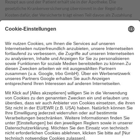
Rezept aus und der Patient erhält sie in der Apotheke. Die
gesetzliche Krankenversicherung übernimmt in der Regel die
Kosten dafür, der Versicherte trägt einen Teil davon als Zuzahlung
mit.
Grundsätzlich leisten Mitglieder Zuzahlungen in Höhe von zehn
Prozent des Abgabepreises,
mindestens
jedoch
fünf Euro
und
höchstens zehn Euro.
Es sind jedoch nie mehr als die tatsächlichen
Kosten der Leistung zu entrichten.
Diese Regeln gelten grundsätzlich auch für Online-Apotheken.
Bei Heilmitteln und häuslicher Krankenpflege beträgt die
Zuzahlung zehn Prozent der Kosten sowie zehn Euro je
Verordnung.
Um das Engagement der Versicherten für ihre eigene Gesundheit zu
stärken und die besondere Stellung der Familie zu unterstützen,
fallen
keine Zuzahlungen
an bei:
• Kindern und Jugendlichen bis zum vollendeten 18. Lebensjahr
mit Ausnahme der Fahrkosten
• Untersuchungen zur Vorsorge und Früherkennung, die von der
GKV getragen werden
• empfohlenen Schutzimpfungen
• Harn- und Blutteststreifen