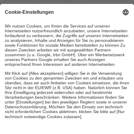
mit.
Grundsätzlich leisten Mitglieder Zuzahlungen in Höhe von zehn
Prozent des Abgabepreises,
mindestens
jedoch
fünf Euro
und
höchstens zehn Euro.
Es sind jedoch nie mehr als die tatsächlichen
Kosten der Leistung zu entrichten.
Diese Regeln gelten grundsätzlich auch für Online-Apotheken.
Bei Heilmitteln und häuslicher Krankenpflege beträgt die
Zuzahlung zehn Prozent der Kosten sowie zehn Euro je
Verordnung.
Um das Engagement der Versicherten für ihre eigene Gesundheit zu
stärken und die besondere Stellung der Familie zu unterstützen,
fallen
keine Zuzahlungen
an bei:
• Kindern und Jugendlichen bis zum vollendeten 18. Lebensjahr
mit Ausnahme der Fahrkosten
• Untersuchungen zur Vorsorge und Früherkennung, die von der
GKV getragen werden
• empfohlenen Schutzimpfungen
• Harn- und Blutteststreifen
Wir nutzen Trusted Shops als unabhängigen Dienstleister für die
Einholung von Bewertungen. Trusted Shops hat Maßnahmen