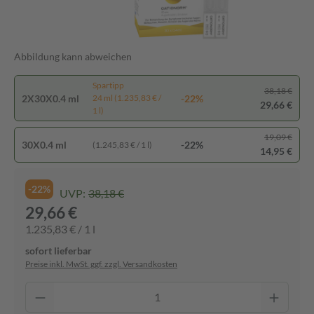
Abbildung kann abweichen
Spartipp
38,18 €
2X30X0.4 ml
-22%
24 ml (1.235,83 € /
29,66 €
1 l)
19,09 €
30X0.4 ml
-22%
(1.245,83 € / 1 l)
14,95 €
-22%
UVP:
38,18 €
29,66 €
1.235,83 € / 1 l
sofort lieferbar
Preise inkl. MwSt. ggf. zzgl. Versandkosten