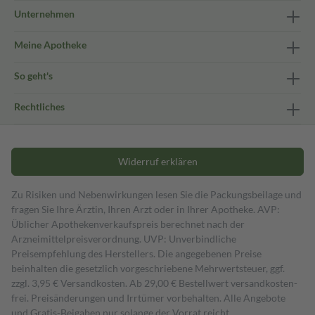
Unternehmen
Meine Apotheke
So geht's
Rechtliches
Widerruf erklären
Zu Risiken und Nebenwirkungen lesen Sie die Packungsbeilage und
fragen Sie Ihre Ärztin, Ihren Arzt oder in Ihrer Apotheke. AVP:
Üblicher Apothekenverkaufspreis berechnet nach der
Arzneimittelpreisverordnung. UVP: Unverbindliche
Preisempfehlung des Herstellers. Die angegebenen Preise
beinhalten die gesetzlich vorgeschriebene Mehrwertsteuer, ggf.
zzgl. 3,95 € Versandkosten. Ab 29,00 € Bestell­wert versand­kosten­
frei. Preisänderungen und Irrtümer vorbehalten. Alle Angebote
und Gratis-Beigaben nur solange der Vorrat reicht.