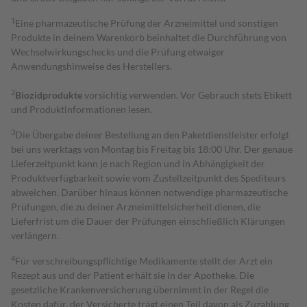
1
Eine pharmazeutische Prüfung der Arzneimittel und sonstigen
Produkte in deinem Warenkorb beinhaltet die Durchführung von
Wechselwirkungschecks und die Prüfung etwaiger
Anwendungshinweise des Herstellers.
2
Biozidprodukte
vorsichtig verwenden. Vor Gebrauch stets Etikett
und Produktinformationen lesen.
3
Die Übergabe deiner Bestellung an den Paketdienstleister erfolgt
bei uns werktags von Montag bis Freitag bis 18:00 Uhr. Der genaue
Lieferzeitpunkt kann je nach Region und in Abhängigkeit der
Produktverfügbarkeit sowie vom Zustellzeitpunkt des Spediteurs
abweichen. Darüber hinaus können notwendige pharmazeutische
Prüfungen, die zu deiner Arzneimittelsicherheit dienen, die
Lieferfrist um die Dauer der Prüfungen einschließlich Klärungen
verlängern.
4
Für verschreibungspflichtige Medikamente stellt der Arzt ein
Rezept aus und der Patient erhält sie in der Apotheke. Die
gesetzliche Krankenversicherung übernimmt in der Regel die
Kosten dafür, der Versicherte trägt einen Teil davon als Zuzahlung