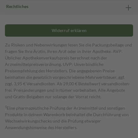
Rechtliches
Widerruf erklären
Zu Risiken und Nebenwirkungen lesen Sie die Packungsbeilage und
fragen Sie Ihre Ärztin, Ihren Arzt oder in Ihrer Apotheke. AVP:
Üblicher Apothekenverkaufspreis berechnet nach der
Arzneimittelpreisverordnung. UVP: Unverbindliche
Preisempfehlung des Herstellers. Die angegebenen Preise
beinhalten die gesetzlich vorgeschriebene Mehrwertsteuer, ggf.
zzgl. 3,95 € Versandkosten. Ab 29,00 € Bestell­wert versand­kosten­
frei. Preisänderungen und Irrtümer vorbehalten. Alle Angebote
und Gratis-Beigaben nur solange der Vorrat reicht.
1
Eine pharmazeutische Prüfung der Arzneimittel und sonstigen
Produkte in deinem Warenkorb beinhaltet die Durchführung von
Wechselwirkungschecks und die Prüfung etwaiger
Anwendungshinweise des Herstellers.