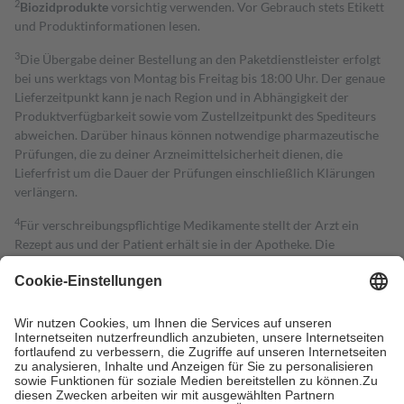
2
Biozidprodukte
vorsichtig verwenden. Vor Gebrauch stets Etikett
und Produktinformationen lesen.
3
Die Übergabe deiner Bestellung an den Paketdienstleister erfolgt
bei uns werktags von Montag bis Freitag bis 18:00 Uhr. Der genaue
Lieferzeitpunkt kann je nach Region und in Abhängigkeit der
Produktverfügbarkeit sowie vom Zustellzeitpunkt des Spediteurs
abweichen. Darüber hinaus können notwendige pharmazeutische
Prüfungen, die zu deiner Arzneimittelsicherheit dienen, die
Lieferfrist um die Dauer der Prüfungen einschließlich Klärungen
verlängern.
4
Für verschreibungspflichtige Medikamente stellt der Arzt ein
Rezept aus und der Patient erhält sie in der Apotheke. Die
gesetzliche Krankenversicherung übernimmt in der Regel die
Kosten dafür, der Versicherte trägt einen Teil davon als Zuzahlung
mit.
Grundsätzlich leisten Mitglieder Zuzahlungen in Höhe von zehn
Prozent des Abgabepreises,
mindestens
jedoch
fünf Euro
und
höchstens zehn Euro.
Es sind jedoch nie mehr als die tatsächlichen
Kosten der Leistung zu entrichten.
Diese Regeln gelten grundsätzlich auch für Online-Apotheken.