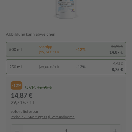
Abbildung kann abweichen
16,95 €
Spartipp
500 ml
-12%
14,87 €
(29,74 € / 1 l)
9,95 €
250 ml
-12%
(35,00 € / 1 l)
8,75 €
-12%
UVP:
16,95 €
14,87 €
29,74 € / 1 l
sofort lieferbar
Preise inkl. MwSt. ggf. zzgl. Versandkosten