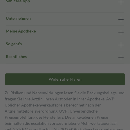
Sanicare App
Unternehmen
Meine Apotheke
So geht's
Rechtliches
Widerruf erklären
Zu Risiken und Nebenwirkungen lesen Sie die Packungsbeilage und
fragen Sie Ihre Ärztin, Ihren Arzt oder in Ihrer Apotheke. AVP:
Üblicher Apothekenverkaufspreis berechnet nach der
Arzneimittelpreisverordnung. UVP: Unverbindliche
Preisempfehlung des Herstellers. Die angegebenen Preise
beinhalten die gesetzlich vorgeschriebene Mehrwertsteuer, ggf.
zzgl. 3,95 € Versandkosten. Ab 29,00 € Bestell­wert versand­kosten­