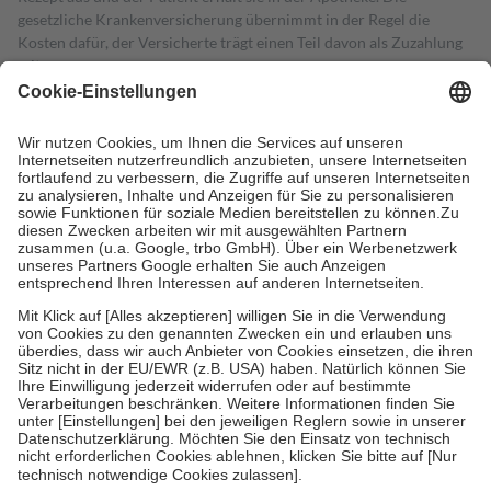
gesetzliche Krankenversicherung übernimmt in der Regel die
Kosten dafür, der Versicherte trägt einen Teil davon als Zuzahlung
mit.
Grundsätzlich leisten Mitglieder Zuzahlungen in Höhe von zehn
Prozent des Abgabepreises,
mindestens
jedoch
fünf Euro
und
höchstens zehn Euro.
Es sind jedoch nie mehr als die tatsächlichen
Kosten der Leistung zu entrichten.
Diese Regeln gelten grundsätzlich auch für Online-Apotheken.
Bei Heilmitteln und häuslicher Krankenpflege beträgt die
Zuzahlung zehn Prozent der Kosten sowie zehn Euro je
Verordnung.
Um das Engagement der Versicherten für ihre eigene Gesundheit zu
stärken und die besondere Stellung der Familie zu unterstützen,
fallen
keine Zuzahlungen
an bei:
• Kindern und Jugendlichen bis zum vollendeten 18. Lebensjahr
mit Ausnahme der Fahrkosten
• Untersuchungen zur Vorsorge und Früherkennung, die von der
GKV getragen werden
• empfohlenen Schutzimpfungen
• Harn- und Blutteststreifen