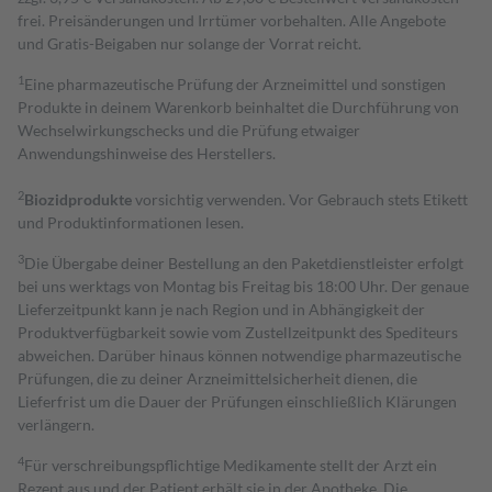
frei. Preisänderungen und Irrtümer vorbehalten. Alle Angebote
und Gratis-Beigaben nur solange der Vorrat reicht.
1
Eine pharmazeutische Prüfung der Arzneimittel und sonstigen
Produkte in deinem Warenkorb beinhaltet die Durchführung von
Wechselwirkungschecks und die Prüfung etwaiger
Anwendungshinweise des Herstellers.
2
Biozidprodukte
vorsichtig verwenden. Vor Gebrauch stets Etikett
und Produktinformationen lesen.
3
Die Übergabe deiner Bestellung an den Paketdienstleister erfolgt
bei uns werktags von Montag bis Freitag bis 18:00 Uhr. Der genaue
Lieferzeitpunkt kann je nach Region und in Abhängigkeit der
Produktverfügbarkeit sowie vom Zustellzeitpunkt des Spediteurs
abweichen. Darüber hinaus können notwendige pharmazeutische
Prüfungen, die zu deiner Arzneimittelsicherheit dienen, die
Lieferfrist um die Dauer der Prüfungen einschließlich Klärungen
verlängern.
4
Für verschreibungspflichtige Medikamente stellt der Arzt ein
Rezept aus und der Patient erhält sie in der Apotheke. Die