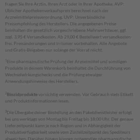
fragen Sie Ihre Ärztin, Ihren Arzt oder in Ihrer Apotheke. AVP:
Üblicher Apothekenverkaufspreis berechnet nach der
Arzneimittelpreisverordnung. UVP: Unverbindliche
Preisempfehlung des Herstellers. Die angegebenen Preise
beinhalten die gesetzlich vorgeschriebene Mehrwertsteuer, ggf.
zzgl. 3,95 € Versandkosten. Ab 29,00 € Bestell­wert versand­kosten­
frei. Preisänderungen und Irrtümer vorbehalten. Alle Angebote
und Gratis-Beigaben nur solange der Vorrat reicht.
1
Eine pharmazeutische Prüfung der Arzneimittel und sonstigen
Produkte in deinem Warenkorb beinhaltet die Durchführung von
Wechselwirkungschecks und die Prüfung etwaiger
Anwendungshinweise des Herstellers.
2
Biozidprodukte
vorsichtig verwenden. Vor Gebrauch stets Etikett
und Produktinformationen lesen.
3
Die Übergabe deiner Bestellung an den Paketdienstleister erfolgt
bei uns werktags von Montag bis Freitag bis 18:00 Uhr. Der genaue
Lieferzeitpunkt kann je nach Region und in Abhängigkeit der
Produktverfügbarkeit sowie vom Zustellzeitpunkt des Spediteurs
abweichen. Darüber hinaus können notwendige pharmazeutische