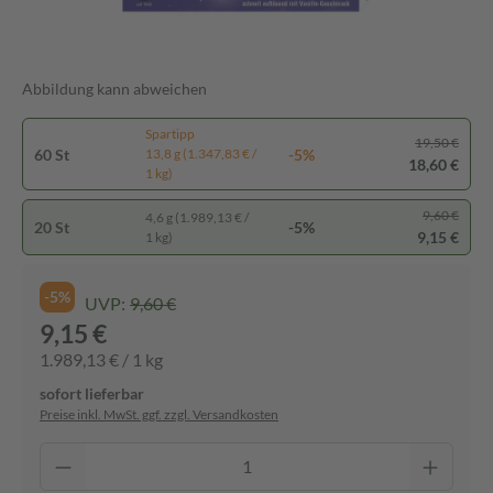
Abbildung kann abweichen
Spartipp
19,50 €
60 St
-5%
13,8 g (1.347,83 € /
18,60 €
1 kg)
9,60 €
4,6 g (1.989,13 € /
20 St
-5%
9,15 €
1 kg)
-5%
UVP:
9,60 €
9,15 €
1.989,13 € / 1 kg
sofort lieferbar
Preise inkl. MwSt. ggf. zzgl. Versandkosten