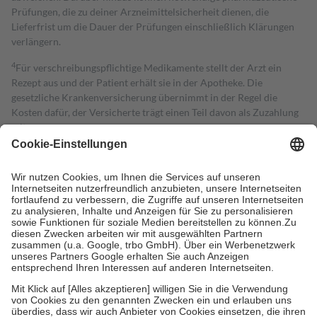
Prüfungen, die zu deiner Arzneimittelsicherheit dienen, die
Lieferfrist um die Dauer der Prüfungen einschließlich Klärungen
verlängern.
4
Für verschreibungspflichtige Medikamente stellt der Arzt ein
Rezept aus und der Patient erhält sie in der Apotheke. Die
gesetzliche Krankenversicherung übernimmt in der Regel die
Kosten dafür, der Versicherte trägt einen Teil davon als Zuzahlung
mit.
Grundsätzlich leisten Mitglieder Zuzahlungen in Höhe von zehn
Prozent des Abgabepreises,
mindestens
jedoch
fünf Euro
und
höchstens zehn Euro.
Es sind jedoch nie mehr als die tatsächlichen
Kosten der Leistung zu entrichten.
Diese Regeln gelten grundsätzlich auch für Online-Apotheken.
Bei Heilmitteln und häuslicher Krankenpflege beträgt die
Zuzahlung zehn Prozent der Kosten sowie zehn Euro je
Verordnung.
Um das Engagement der Versicherten für ihre eigene Gesundheit zu
stärken und die besondere Stellung der Familie zu unterstützen,
fallen
keine Zuzahlungen
an bei:
• Kindern und Jugendlichen bis zum vollendeten 18. Lebensjahr