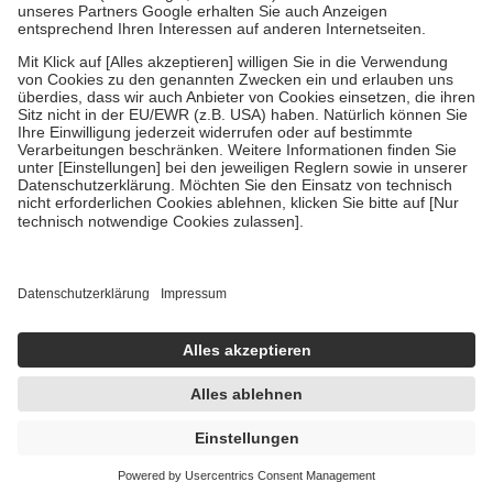
Um das Engagement der Versicherten für ihre eigene Gesundheit zu
stärken und die besondere Stellung der Familie zu unterstützen,
fallen
keine Zuzahlungen
an bei:
• Kindern und Jugendlichen bis zum vollendeten 18. Lebensjahr
mit Ausnahme der Fahrkosten
• Untersuchungen zur Vorsorge und Früherkennung, die von der
GKV getragen werden
• empfohlenen Schutzimpfungen
• Harn- und Blutteststreifen
Wir nutzen Trusted Shops als unabhängigen Dienstleister für die
Einholung von Bewertungen. Trusted Shops hat Maßnahmen
getroffen, um sicherzustellen, dass es sich um echte Bewertungen
handelt. Mehr Informationen findest du hier:
https://help.etrusted.com/hc/de/articles/4419944605341
Einige Bilder und Inhalte wurden unter Zuhilfenahme künstlicher
Intelligenz erstellt.
AVP:
22,42 €
21,25 €