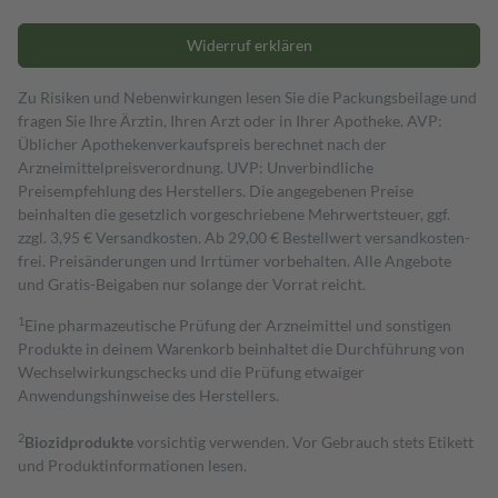
Widerruf erklären
Zu Risiken und Nebenwirkungen lesen Sie die Packungsbeilage und
fragen Sie Ihre Ärztin, Ihren Arzt oder in Ihrer Apotheke. AVP:
Üblicher Apothekenverkaufspreis berechnet nach der
Arzneimittelpreisverordnung. UVP: Unverbindliche
Preisempfehlung des Herstellers. Die angegebenen Preise
beinhalten die gesetzlich vorgeschriebene Mehrwertsteuer, ggf.
zzgl. 3,95 € Versandkosten. Ab 29,00 € Bestell­wert versand­kosten­
frei. Preisänderungen und Irrtümer vorbehalten. Alle Angebote
und Gratis-Beigaben nur solange der Vorrat reicht.
1
Eine pharmazeutische Prüfung der Arzneimittel und sonstigen
Produkte in deinem Warenkorb beinhaltet die Durchführung von
Wechselwirkungschecks und die Prüfung etwaiger
Anwendungshinweise des Herstellers.
2
Biozidprodukte
vorsichtig verwenden. Vor Gebrauch stets Etikett
und Produktinformationen lesen.