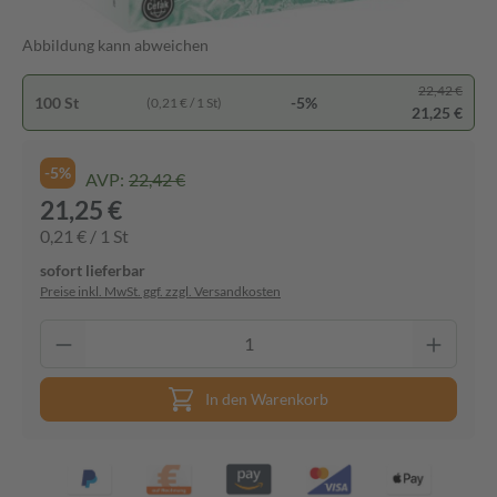
Abbildung kann abweichen
22,42 €
100 St
-5%
(0,21 € / 1 St)
21,25 €
-5%
AVP:
22,42 €
21,25 €
0,21 € / 1 St
sofort lieferbar
Preise inkl. MwSt. ggf. zzgl. Versandkosten
In den Warenkorb