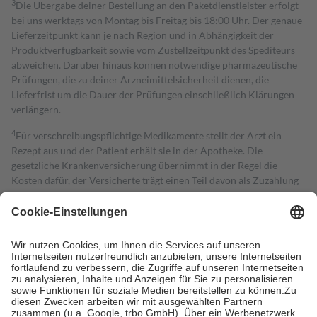
3
Die Übergabe deiner Bestellung an den Paketdienstleister erfolgt
bei uns werktags von Montag bis Freitag bis 18:00 Uhr. Der genaue
Lieferzeitpunkt kann je nach Region und in Abhängigkeit der
Produktverfügbarkeit sowie vom Zustellzeitpunkt des Spediteurs
abweichen. Darüber hinaus können notwendige pharmazeutische
Prüfungen, die zu deiner Arzneimittelsicherheit dienen, die
Lieferfrist um die Dauer der Prüfungen einschließlich Klärungen
verlängern.
4
Für verschreibungspflichtige Medikamente stellt der Arzt ein
Rezept aus und der Patient erhält sie in der Apotheke. Die
gesetzliche Krankenversicherung übernimmt in der Regel die
Kosten dafür, der Versicherte trägt einen Teil davon als Zuzahlung
mit.
Grundsätzlich leisten Mitglieder Zuzahlungen in Höhe von zehn
Prozent des Abgabepreises,
mindestens
jedoch
fünf Euro
und
höchstens zehn Euro.
Es sind jedoch nie mehr als die tatsächlichen
Kosten der Leistung zu entrichten.
Diese Regeln gelten grundsätzlich auch für Online-Apotheken.
Bei Heilmitteln und häuslicher Krankenpflege beträgt die
Zuzahlung zehn Prozent der Kosten sowie zehn Euro je
Verordnung.