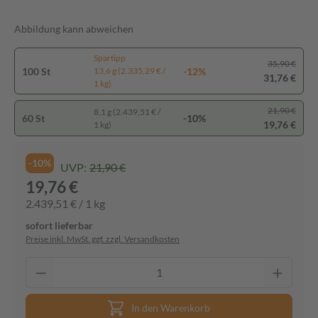
Abbildung kann abweichen
Spartipp
35,90 €
100 St
-12%
13,6 g (2.335,29 € /
31,76 €
1 kg)
21,90 €
8,1 g (2.439,51 € /
60 St
-10%
19,76 €
1 kg)
-10%
UVP:
21,90 €
19,76 €
2.439,51 € / 1 kg
sofort lieferbar
Preise inkl. MwSt. ggf. zzgl. Versandkosten
In den Warenkorb