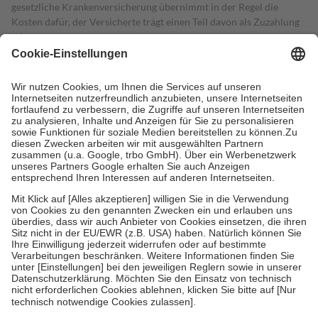
gesetzliche Krankenversicherung übernimmt in der Regel die
Kosten dafür, der Versicherte trägt einen Teil davon als Zuzahlung
mit.
Grundsätzlich leisten Mitglieder Zuzahlungen in Höhe von zehn
Prozent des Abgabepreises,
mindestens
jedoch
fünf Euro
und
höchstens zehn Euro.
Es sind jedoch nie mehr als die tatsächlichen
Kosten der Leistung zu entrichten.
Diese Regeln gelten grundsätzlich auch für Online-Apotheken.
Bei Heilmitteln und häuslicher Krankenpflege beträgt die
Zuzahlung zehn Prozent der Kosten sowie zehn Euro je
Verordnung.
Um das Engagement der Versicherten für ihre eigene Gesundheit zu
stärken und die besondere Stellung der Familie zu unterstützen,
fallen
keine Zuzahlungen
an bei:
• Kindern und Jugendlichen bis zum vollendeten 18. Lebensjahr
mit Ausnahme der Fahrkosten
• Untersuchungen zur Vorsorge und Früherkennung, die von der
GKV getragen werden
• empfohlenen Schutzimpfungen
• Harn- und Blutteststreifen
Wir nutzen Trusted Shops als unabhängigen Dienstleister für die