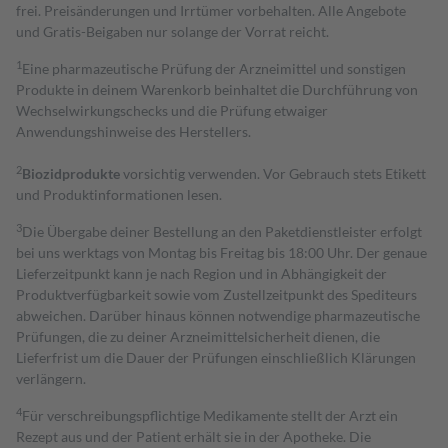
frei. Preisänderungen und Irrtümer vorbehalten. Alle Angebote
und Gratis-Beigaben nur solange der Vorrat reicht.
1
Eine pharmazeutische Prüfung der Arzneimittel und sonstigen
Produkte in deinem Warenkorb beinhaltet die Durchführung von
Wechselwirkungschecks und die Prüfung etwaiger
Anwendungshinweise des Herstellers.
2
Biozidprodukte
vorsichtig verwenden. Vor Gebrauch stets Etikett
und Produktinformationen lesen.
3
Die Übergabe deiner Bestellung an den Paketdienstleister erfolgt
bei uns werktags von Montag bis Freitag bis 18:00 Uhr. Der genaue
Lieferzeitpunkt kann je nach Region und in Abhängigkeit der
Produktverfügbarkeit sowie vom Zustellzeitpunkt des Spediteurs
abweichen. Darüber hinaus können notwendige pharmazeutische
Prüfungen, die zu deiner Arzneimittelsicherheit dienen, die
Lieferfrist um die Dauer der Prüfungen einschließlich Klärungen
verlängern.
4
Für verschreibungspflichtige Medikamente stellt der Arzt ein
Rezept aus und der Patient erhält sie in der Apotheke. Die