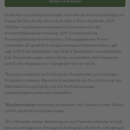
Widerruf erklären
Zu Risiken und Nebenwirkungen lesen Sie die Packungsbeilage und
fragen Sie Ihre Ärztin, Ihren Arzt oder in Ihrer Apotheke. AVP:
Üblicher Apothekenverkaufspreis berechnet nach der
Arzneimittelpreisverordnung. UVP: Unverbindliche
Preisempfehlung des Herstellers. Die angegebenen Preise
beinhalten die gesetzlich vorgeschriebene Mehrwertsteuer, ggf.
zzgl. 3,95 € Versandkosten. Ab 29,00 € Bestell­wert versand­kosten­
frei. Preisänderungen und Irrtümer vorbehalten. Alle Angebote
und Gratis-Beigaben nur solange der Vorrat reicht.
1
Eine pharmazeutische Prüfung der Arzneimittel und sonstigen
Produkte in deinem Warenkorb beinhaltet die Durchführung von
Wechselwirkungschecks und die Prüfung etwaiger
Anwendungshinweise des Herstellers.
2
Biozidprodukte
vorsichtig verwenden. Vor Gebrauch stets Etikett
und Produktinformationen lesen.
3
Die Übergabe deiner Bestellung an den Paketdienstleister erfolgt
bei uns werktags von Montag bis Freitag bis 18:00 Uhr. Der genaue