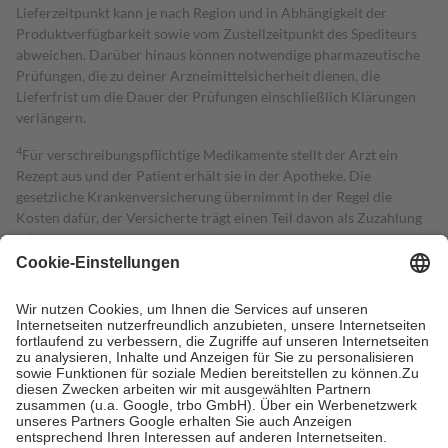
Lieferzeitpunkt kann je nach Region und in Abhängigkeit der
Produktverfügbarkeit sowie vom Zustellzeitpunkt des Spediteurs
abweichen. Darüber hinaus können notwendige pharmazeutische
Prüfungen, die zu deiner Arzneimittelsicherheit dienen, die
Lieferfrist um die Dauer der Prüfungen einschließlich Klärungen
verlängern.
4
Für verschreibungspflichtige Medikamente stellt der Arzt ein
Rezept aus und der Patient erhält sie in der Apotheke. Die
gesetzliche Krankenversicherung übernimmt in der Regel die
Kosten dafür, der Versicherte trägt einen Teil davon als Zuzahlung
mit.
Grundsätzlich leisten Mitglieder Zuzahlungen in Höhe von zehn
Prozent des Abgabepreises,
mindestens
jedoch
fünf Euro
und
höchstens zehn Euro.
Es sind jedoch nie mehr als die tatsächlichen
Kosten der Leistung zu entrichten.
Diese Regeln gelten grundsätzlich auch für Online-Apotheken.
Bei Heilmitteln und häuslicher Krankenpflege beträgt die
Zuzahlung zehn Prozent der Kosten sowie zehn Euro je
Verordnung.
Um das Engagement der Versicherten für ihre eigene Gesundheit zu