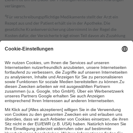
verlängern.
4
Für verschreibungspflichtige Medikamente stellt der Arzt ein
Rezept aus und der Patient erhält sie in der Apotheke. Die
gesetzliche Krankenversicherung übernimmt in der Regel die
Kosten dafür, der Versicherte trägt einen Teil davon als Zuzahlung
mit.
Grundsätzlich leisten Mitglieder Zuzahlungen in Höhe von zehn
Prozent des Abgabepreises,
mindestens
jedoch
fünf Euro
und
höchstens zehn Euro.
Es sind jedoch nie mehr als die tatsächlichen
Kosten der Leistung zu entrichten.
Diese Regeln gelten grundsätzlich auch für Online-Apotheken.
Bei Heilmitteln und häuslicher Krankenpflege beträgt die
Zuzahlung zehn Prozent der Kosten sowie zehn Euro je
Verordnung.
Um das Engagement der Versicherten für ihre eigene Gesundheit zu
stärken und die besondere Stellung der Familie zu unterstützen,
fallen
keine Zuzahlungen
an bei:
• Kindern und Jugendlichen bis zum vollendeten 18. Lebensjahr
mit Ausnahme der Fahrkosten
• Untersuchungen zur Vorsorge und Früherkennung, die von der