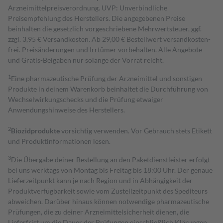
Arzneimittelpreisverordnung. UVP: Unverbindliche
Preisempfehlung des Herstellers. Die angegebenen Preise
beinhalten die gesetzlich vorgeschriebene Mehrwertsteuer, ggf.
zzgl. 3,95 € Versandkosten. Ab 29,00 € Bestell­wert versand­kosten­
frei. Preisänderungen und Irrtümer vorbehalten. Alle Angebote
und Gratis-Beigaben nur solange der Vorrat reicht.
1
Eine pharmazeutische Prüfung der Arzneimittel und sonstigen
Produkte in deinem Warenkorb beinhaltet die Durchführung von
Wechselwirkungschecks und die Prüfung etwaiger
Anwendungshinweise des Herstellers.
2
Biozidprodukte
vorsichtig verwenden. Vor Gebrauch stets Etikett
und Produktinformationen lesen.
3
Die Übergabe deiner Bestellung an den Paketdienstleister erfolgt
bei uns werktags von Montag bis Freitag bis 18:00 Uhr. Der genaue
Lieferzeitpunkt kann je nach Region und in Abhängigkeit der
Produktverfügbarkeit sowie vom Zustellzeitpunkt des Spediteurs
abweichen. Darüber hinaus können notwendige pharmazeutische
Prüfungen, die zu deiner Arzneimittelsicherheit dienen, die
Lieferfrist um die Dauer der Prüfungen einschließlich Klärungen