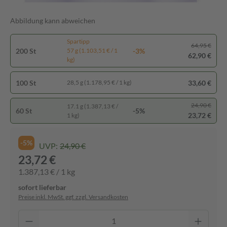
Abbildung kann abweichen
Spartipp
64,95 €
200 St
-3%
57 g (1.103,51 € / 1
62,90 €
kg)
100 St
33,60 €
28,5 g (1.178,95 € / 1 kg)
24,90 €
17.1 g (1.387,13 € /
60 St
-5%
23,72 €
1 kg)
-5%
UVP:
24,90 €
23,72 €
1.387,13 € / 1 kg
sofort lieferbar
Preise inkl. MwSt. ggf. zzgl. Versandkosten