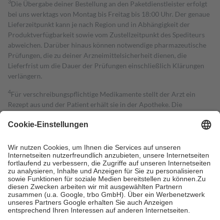
3
Die Übergabe deiner Bestellung an den Paketdienstleister erfolgt
bei uns werktags von Montag bis Freitag bis 18:00 Uhr. Der genaue
Lieferzeitpunkt kann je nach Region und in Abhängigkeit der
Produktverfügbarkeit sowie vom Zustellzeitpunkt des Spediteurs
abweichen. Darüber hinaus können notwendige pharmazeutische
Prüfungen, die zu deiner Arzneimittelsicherheit dienen, die
Lieferfrist um die Dauer der Prüfungen einschließlich Klärungen
verlängern.
4
Für verschreibungspflichtige Medikamente stellt der Arzt ein
Rezept aus und der Patient erhält sie in der Apotheke. Die
gesetzliche Krankenversicherung übernimmt in der Regel die
Kosten dafür, der Versicherte trägt einen Teil davon als Zuzahlung
mit.
Grundsätzlich leisten Mitglieder Zuzahlungen in Höhe von zehn
Prozent des Abgabepreises,
mindestens
jedoch
fünf Euro
und
höchstens zehn Euro.
Es sind jedoch nie mehr als die tatsächlichen
Kosten der Leistung zu entrichten.
Diese Regeln gelten grundsätzlich auch für Online-Apotheken.
Bei Heilmitteln und häuslicher Krankenpflege beträgt die
Zuzahlung zehn Prozent der Kosten sowie zehn Euro je
Verordnung.