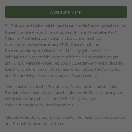
Widerruf erklären
Zu Risiken und Nebenwirkungen lesen Sie die Packungsbeilage und
fragen Sie Ihre Ärztin, Ihren Arzt oder in Ihrer Apotheke. AVP:
Üblicher Apothekenverkaufspreis berechnet nach der
Arzneimittelpreisverordnung. UVP: Unverbindliche
Preisempfehlung des Herstellers. Die angegebenen Preise
beinhalten die gesetzlich vorgeschriebene Mehrwertsteuer, ggf.
zzgl. 3,95 € Versandkosten. Ab 29,00 € Bestell­wert versand­kosten­
frei. Preisänderungen und Irrtümer vorbehalten. Alle Angebote
und Gratis-Beigaben nur solange der Vorrat reicht.
1
Eine pharmazeutische Prüfung der Arzneimittel und sonstigen
Produkte in deinem Warenkorb beinhaltet die Durchführung von
Wechselwirkungschecks und die Prüfung etwaiger
Anwendungshinweise des Herstellers.
2
Biozidprodukte
vorsichtig verwenden. Vor Gebrauch stets Etikett
und Produktinformationen lesen.