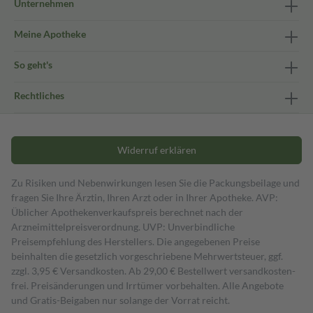
Unternehmen
Meine Apotheke
So geht's
Rechtliches
Widerruf erklären
Zu Risiken und Nebenwirkungen lesen Sie die Packungsbeilage und
fragen Sie Ihre Ärztin, Ihren Arzt oder in Ihrer Apotheke. AVP:
Üblicher Apothekenverkaufspreis berechnet nach der
Arzneimittelpreisverordnung. UVP: Unverbindliche
Preisempfehlung des Herstellers. Die angegebenen Preise
beinhalten die gesetzlich vorgeschriebene Mehrwertsteuer, ggf.
zzgl. 3,95 € Versandkosten. Ab 29,00 € Bestell­wert versand­kosten­
frei. Preisänderungen und Irrtümer vorbehalten. Alle Angebote
und Gratis-Beigaben nur solange der Vorrat reicht.