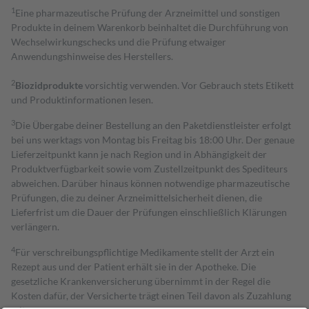
1
Eine pharmazeutische Prüfung der Arzneimittel und sonstigen
Produkte in deinem Warenkorb beinhaltet die Durchführung von
Wechselwirkungschecks und die Prüfung etwaiger
Anwendungshinweise des Herstellers.
2
Biozidprodukte
vorsichtig verwenden. Vor Gebrauch stets Etikett
und Produktinformationen lesen.
3
Die Übergabe deiner Bestellung an den Paketdienstleister erfolgt
bei uns werktags von Montag bis Freitag bis 18:00 Uhr. Der genaue
Lieferzeitpunkt kann je nach Region und in Abhängigkeit der
Produktverfügbarkeit sowie vom Zustellzeitpunkt des Spediteurs
abweichen. Darüber hinaus können notwendige pharmazeutische
Prüfungen, die zu deiner Arzneimittelsicherheit dienen, die
Lieferfrist um die Dauer der Prüfungen einschließlich Klärungen
verlängern.
4
Für verschreibungspflichtige Medikamente stellt der Arzt ein
Rezept aus und der Patient erhält sie in der Apotheke. Die
gesetzliche Krankenversicherung übernimmt in der Regel die
Kosten dafür, der Versicherte trägt einen Teil davon als Zuzahlung