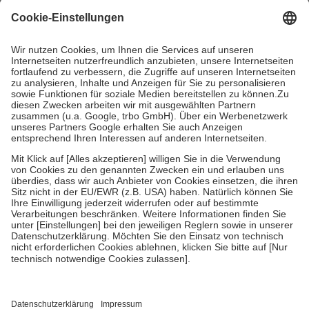
mit.
Grundsätzlich leisten Mitglieder Zuzahlungen in Höhe von zehn
Prozent des Abgabepreises,
mindestens
jedoch
fünf Euro
und
höchstens zehn Euro.
Es sind jedoch nie mehr als die tatsächlichen
Kosten der Leistung zu entrichten.
Diese Regeln gelten grundsätzlich auch für Online-Apotheken.
Bei Heilmitteln und häuslicher Krankenpflege beträgt die
Zuzahlung zehn Prozent der Kosten sowie zehn Euro je
Verordnung.
Um das Engagement der Versicherten für ihre eigene Gesundheit zu
stärken und die besondere Stellung der Familie zu unterstützen,
fallen
keine Zuzahlungen
an bei:
• Kindern und Jugendlichen bis zum vollendeten 18. Lebensjahr
mit Ausnahme der Fahrkosten
• Untersuchungen zur Vorsorge und Früherkennung, die von der
GKV getragen werden
• empfohlenen Schutzimpfungen
• Harn- und Blutteststreifen
Wir nutzen Trusted Shops als unabhängigen Dienstleister für die
Einholung von Bewertungen. Trusted Shops hat Maßnahmen
getroffen, um sicherzustellen, dass es sich um echte Bewertungen