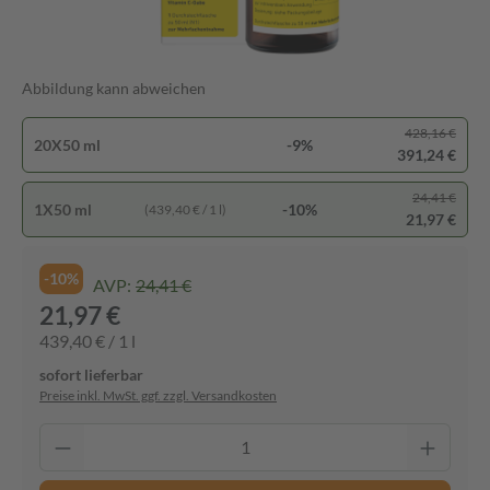
Abbildung kann abweichen
428,16 €
20X50 ml
-9%
391,24 €
24,41 €
1X50 ml
-10%
(439,40 € / 1 l)
21,97 €
-10%
AVP:
24,41 €
21,97 €
439,40 € / 1 l
sofort lieferbar
Preise inkl. MwSt. ggf. zzgl. Versandkosten